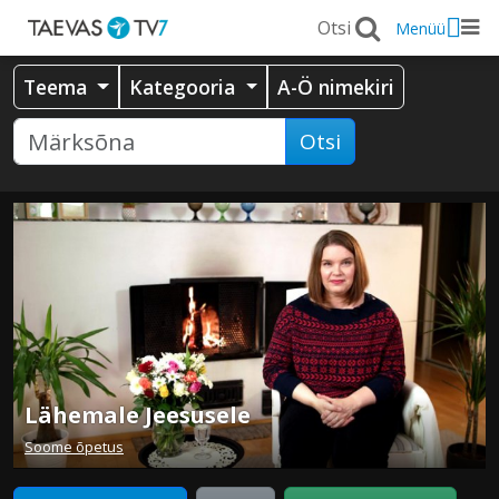
Menüü
Teema
Kategooria
A-Ö nimekiri
Otsi
Lähemale Jeesusele
Soome õpetus