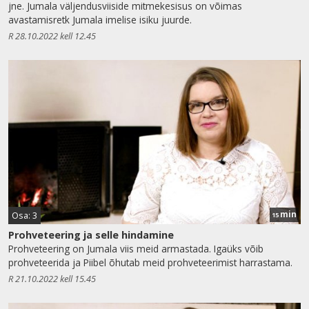
jne. Jumala väljendusviiside mitmekesisus on võimas
avastamisretk Jumala imelise isiku juurde.
R 28.10.2022 kell 12.45
min
Osa: 3
15
Prohveteering ja selle hindamine
Prohveteering on Jumala viis meid armastada. Igaüks võib
prohveteerida ja Piibel õhutab meid prohveteerimist harrastama.
R 21.10.2022 kell 15.45