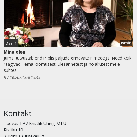
min
Osa: 1
15
Mina olen
Jumal tutvustab end Piiblis paljude erinevate nimedega. Need kõik
räägivad Tema loomusest, ülesannetest ja hoiakutest meie
suhtes.
R 7.10.2022 kell 15.45
Kontakt
Taevas TV7 Kristlik Ühing MTÜ
Ristiku 10
3. korrus (uksekell 7)