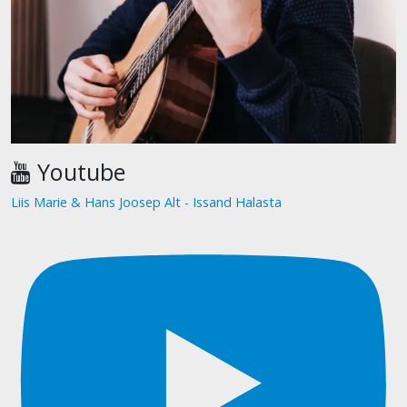
Youtube
Liis Marie & Hans Joosep Alt - Issand Halasta