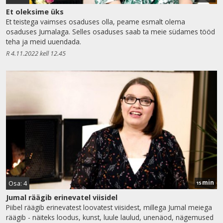
Et oleksime üks
Et teistega vaimses osaduses olla, peame esmalt olema
osaduses Jumalaga. Selles osaduses saab ta meie südames tööd
teha ja meid uuendada.
R 4.11.2022 kell 12.45
min
Osa: 4
15
Jumal räägib erinevatel viisidel
Piibel räägib erinevatest loovatest viisidest, millega Jumal meiega
räägib - näiteks loodus, kunst, luule laulud, unenäod, nägemused