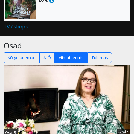
TV7 shop »
Osad
Kõige uuemad
A-Ö
Viimati eetris
Tulemas
min
Osa: 5
15