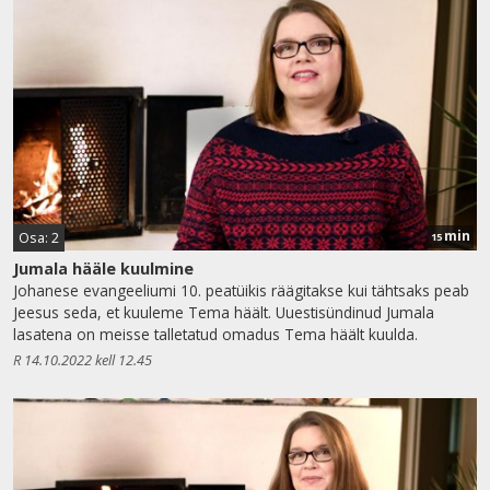
min
Osa: 2
15
Jumala hääle kuulmine
Johanese evangeeliumi 10. peatüikis räägitakse kui tähtsaks peab
Jeesus seda, et kuuleme Tema häält. Uuestisündinud Jumala
lasatena on meisse talletatud omadus Tema häält kuulda.
R 14.10.2022 kell 12.45