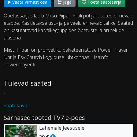
Vaata viimast osa
Jaga
Toeta saatesarja
Õpetussarjas läbib Miisu Piipari Piibli põhjal usutee erinevaid
etappe. Käsitletakse usu- ja palveelu erinevaid tahke. Saated
on kasutatavad ka väikegruppides õpetuste ja arutelude
alusena.
Miisu Piipari on prohvetliku palveteenistuse Power Prayer
juht ja Esy Church koguduse juhtkonnas. Lisainfo
powerprayer.fi
Tulevad saated
-
Saatekava »
Sarnased tooted TV7 e-poes
Lähemale Jeesusele
20 €