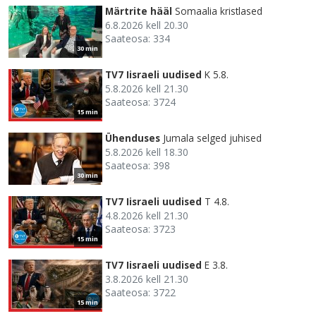
Märtrite hääl
Somaalia kristlased
6.8.2026 kell 20.30
Saateosa: 334
30 min
TV7 Iisraeli uudised
K 5.8.
5.8.2026 kell 21.30
Saateosa: 3724
15 min
Ühenduses
Jumala selged juhised
5.8.2026 kell 18.30
Saateosa: 398
30 min
TV7 Iisraeli uudised
T 4.8.
4.8.2026 kell 21.30
Saateosa: 3723
15 min
TV7 Iisraeli uudised
E 3.8.
3.8.2026 kell 21.30
Saateosa: 3722
15 min