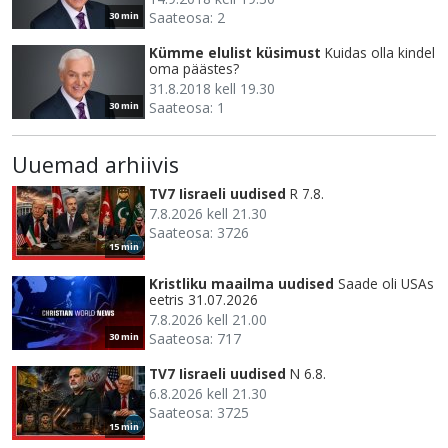
Saateosa: 2
30 min
Kümme elulist küsimust
Kuidas olla kindel
oma päästes?
31.8.2018 kell 19.30
Saateosa: 1
30 min
Uuemad arhiivis
TV7 Iisraeli uudised
R 7.8.
7.8.2026 kell 21.30
Saateosa: 3726
15 min
Kristliku maailma uudised
Saade oli USAs
eetris 31.07.2026
7.8.2026 kell 21.00
Saateosa: 717
30 min
TV7 Iisraeli uudised
N 6.8.
6.8.2026 kell 21.30
Saateosa: 3725
15 min