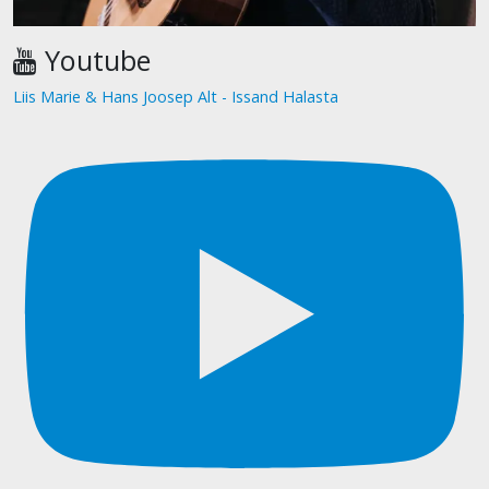
Youtube
Liis Marie & Hans Joosep Alt - Issand Halasta