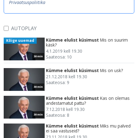
Privaatsuspoliitika
AUTOPLAY
Kümme elulist küsimust
Mis on suurim
Kõige uuemad
käsk?
4.1.2019 kell 19.30
Saateosa: 10
30 min
Kümme elulist küsimust
Mis on usk?
21.12.2018 kell 19.30
Saateosa: 9
30 min
Kümme elulist küsimust
Kas on olemas
andestamatut pattu?
7.12.2018 kell 19.30
Saateosa: 8
30 min
Kümme elulist küsimust
Miks mu palved
ei saa vastuseid?
23.11.2018 kell 19.30