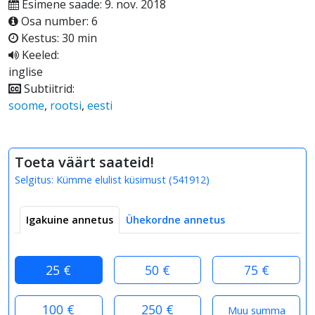
Esimene saade: 9. nov. 2018
Osa number: 6
Kestus: 30 min
Keeled:
inglise
Subtiitrid:
soome
,
rootsi
,
eesti
Toeta väärt saateid!
Selgitus:
Kümme elulist küsimust
(
541912
)
Igakuine annetus
Ühekordne annetus
25 €
50 €
75 €
100 €
250 €