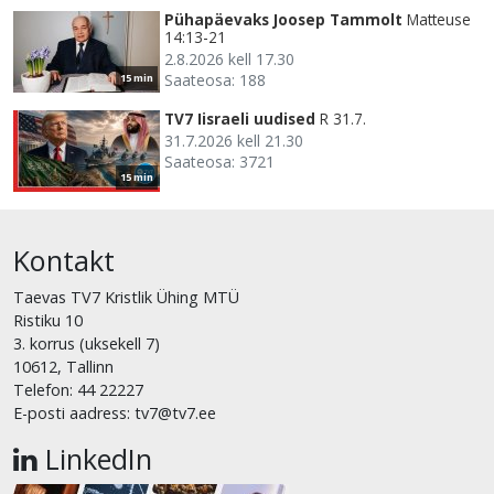
Pühapäevaks Joosep Tammolt
Matteuse
14:13-21
2.8.2026 kell 17.30
Saateosa: 188
15 min
TV7 Iisraeli uudised
R 31.7.
31.7.2026 kell 21.30
Saateosa: 3721
15 min
Kontakt
Taevas TV7 Kristlik Ühing MTÜ
Ristiku 10
3. korrus (uksekell 7)
10612, Tallinn
Telefon: 44 22227
E-posti aadress: tv7@tv7.ee
LinkedIn