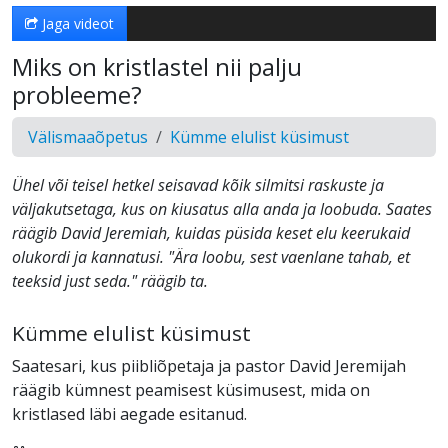
Jaga videot
Miks on kristlastel nii palju
probleeme?
Välismaaõpetus
Kümme elulist küsimust
Ühel või teisel hetkel seisavad kõik silmitsi raskuste ja
väljakutsetaga, kus on kiusatus alla anda ja loobuda. Saates
räägib David Jeremiah, kuidas püsida keset elu keerukaid
olukordi ja kannatusi. "Ära loobu, sest vaenlane tahab, et
teeksid just seda." räägib ta.
Kümme elulist küsimust
Saatesari, kus piibliõpetaja ja pastor David Jeremijah
räägib kümnest peamisest küsimusest, mida on
kristlased läbi aegade esitanud.