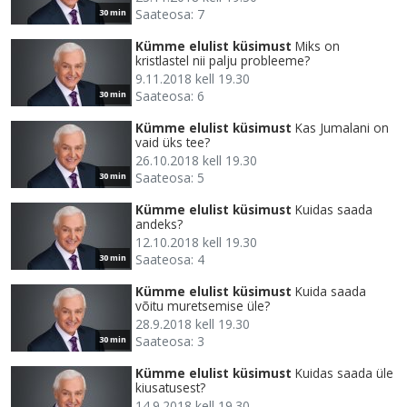
Saateosa: 7
30 min
Kümme elulist küsimust
Miks on
kristlastel nii palju probleeme?
9.11.2018 kell 19.30
Saateosa: 6
30 min
Kümme elulist küsimust
Kas Jumalani on
vaid üks tee?
26.10.2018 kell 19.30
Saateosa: 5
30 min
Kümme elulist küsimust
Kuidas saada
andeks?
12.10.2018 kell 19.30
Saateosa: 4
30 min
Kümme elulist küsimust
Kuida saada
võitu muretsemise üle?
28.9.2018 kell 19.30
Saateosa: 3
30 min
Kümme elulist küsimust
Kuidas saada üle
kiusatusest?
14.9.2018 kell 19.30