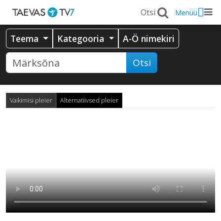
Menüü
Teema
Kategooria
A-Ö nimekiri
Otsi
Vaikimisi pleier
Alternatiivsed pleier