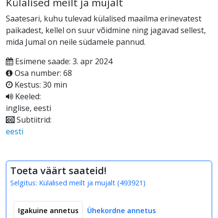
Külalised meilt ja mujalt
Saatesari, kuhu tulevad külalised maailma erinevatest
paikadest, kellel on suur võidmine ning jagavad sellest,
mida Jumal on neile südamele pannud.
Esimene saade: 3. apr 2024
Osa number: 68
Kestus: 30 min
Keeled:
inglise, eesti
Subtiitrid:
eesti
Toeta väärt saateid!
Selgitus:
Külalised meilt ja mujalt
(
493921
)
Igakuine annetus
Ühekordne annetus