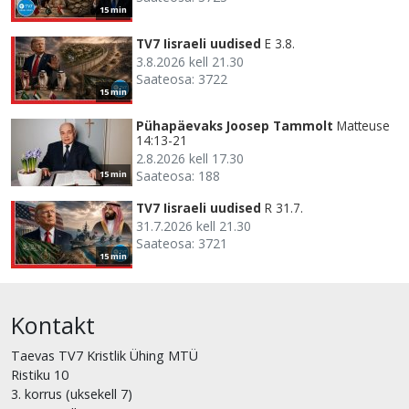
15 min
TV7 Iisraeli uudised
E 3.8.
3.8.2026 kell 21.30
Saateosa: 3722
15 min
Pühapäevaks Joosep Tammolt
Matteuse
14:13-21
2.8.2026 kell 17.30
Saateosa: 188
15 min
TV7 Iisraeli uudised
R 31.7.
31.7.2026 kell 21.30
Saateosa: 3721
15 min
Kontakt
Taevas TV7 Kristlik Ühing MTÜ
Ristiku 10
3. korrus (uksekell 7)