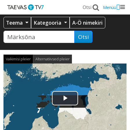
Menüü
Teema
Kategooria
A-Ö nimekiri
Otsi
Vaikimisi pleier
Alternatiivsed pleier
Esita
video