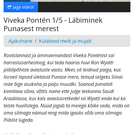
Jaga videot
Viveka Pontén 1/5 - Läbiminek
Punasest merest
Ajakohane
Külalised meilt ja mujalt
Rootslannast ja ämmaemandast Viveka Ponténist sai
harrastusarheoloog, kui teda haaras huvi Ron Wyatti
piiblipõhiste avastuste vastu. Mees oli leidnud paiga, kus
Iisraeli lapsed ületasid Punase mere, teinud selgeks Siinai
mäe õige asukoha ja palju muudki. Saanud Jumalalt
kinnitava sõna, võttis naine ette julge teekonna Saudi
Araabiasse, kus käis avastusretkedel nii Wyatti enda kui ka
teiste huvilistega. Nüüd jagab ta meiega kõike seda, mida on
oma silmaga näinud ning mida igaüks võib oma silmaga
Piiblist lugeda.