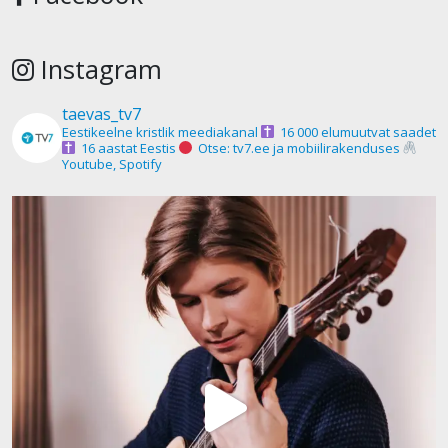
Instagram
taevas_tv7
Eestikeelne kristlik meediakanal
16 000 elumuutvat saadet
16 aastat Eestis
Otse: tv7.ee ja mobiilirakenduses
Youtube, Spotify