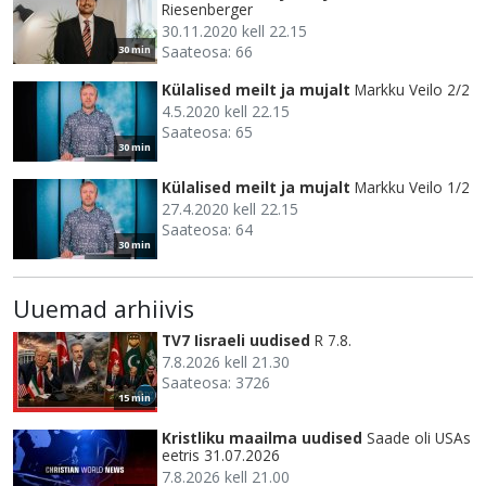
Riesenberger
30.11.2020 kell 22.15
Saateosa: 66
30 min
Külalised meilt ja mujalt
Markku Veilo 2/2
4.5.2020 kell 22.15
Saateosa: 65
30 min
Külalised meilt ja mujalt
Markku Veilo 1/2
27.4.2020 kell 22.15
Saateosa: 64
30 min
Uuemad arhiivis
TV7 Iisraeli uudised
R 7.8.
7.8.2026 kell 21.30
Saateosa: 3726
15 min
Kristliku maailma uudised
Saade oli USAs
eetris 31.07.2026
7.8.2026 kell 21.00