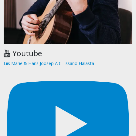
Youtube
Liis Marie & Hans Joosep Alt - Issand Halasta