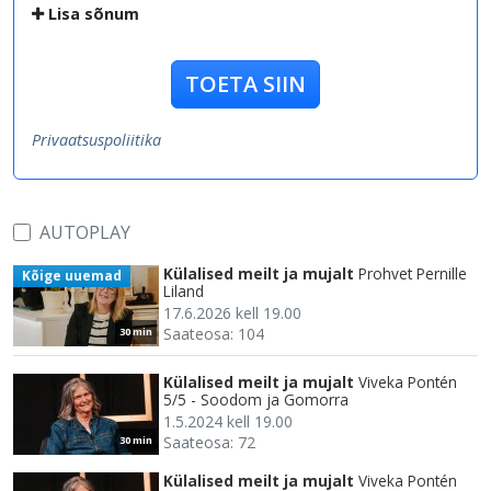
Lisa sõnum
TOETA SIIN
Privaatsuspoliitika
AUTOPLAY
Külalised meilt ja mujalt
Prohvet Pernille
Kõige uuemad
Liland
17.6.2026 kell 19.00
Saateosa: 104
30 min
Külalised meilt ja mujalt
Viveka Pontén
5/5 - Soodom ja Gomorra
1.5.2024 kell 19.00
Saateosa: 72
30 min
Külalised meilt ja mujalt
Viveka Pontén