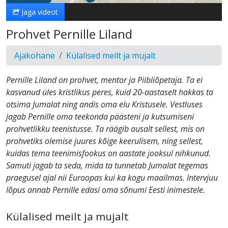
Jaga videot
Prohvet Pernille Liland
Ajakohane
Külalised meilt ja mujalt
Pernille Liland on prohvet, mentor ja Piibliõpetaja. Ta ei
kasvanud üles kristlikus peres, kuid 20-aastaselt hakkas ta
otsima Jumalat ning andis oma elu Kristusele. Vestluses
jagab Pernille oma teekonda päästeni ja kutsumiseni
prohvetlikku teenistusse. Ta räägib ausalt sellest, mis on
prohvetiks olemise juures kõige keerulisem, ning sellest,
kuidas tema teenimisfookus on aastate jooksul nihkunud.
Samuti jagab ta seda, mida ta tunnetab Jumalat tegemas
praegusel ajal nii Euroopas kui ka kogu maailmas. Intervjuu
lõpus annab Pernille edasi oma sõnumi Eesti inimestele.
Külalised meilt ja mujalt