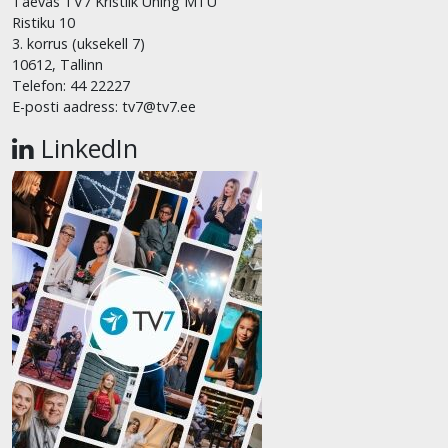
Taevas TV7 Kristlik Ühing MTÜ
Ristiku 10
3. korrus (uksekell 7)
10612, Tallinn
Telefon: 44 22227
E-posti aadress: tv7@tv7.ee
LinkedIn