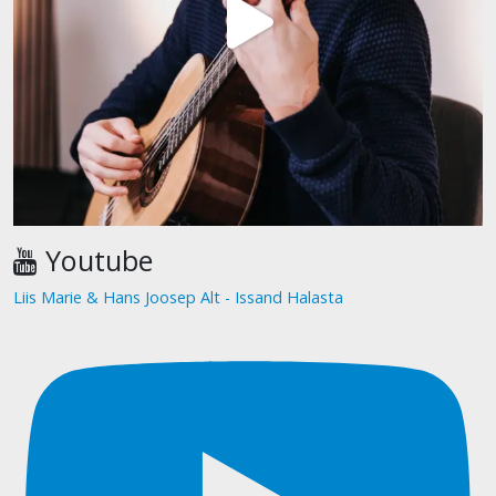
Youtube
Liis Marie & Hans Joosep Alt - Issand Halasta