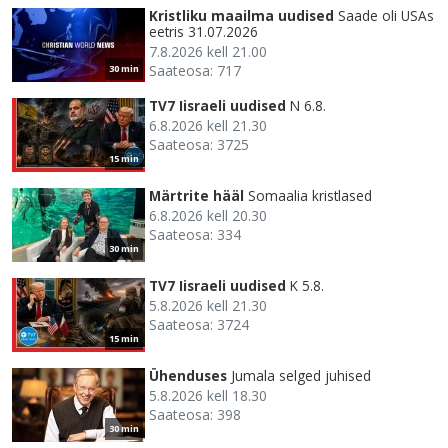
Kristliku maailma uudised
Saade oli USAs
eetris 31.07.2026
7.8.2026 kell 21.00
Saateosa: 717
30 min
TV7 Iisraeli uudised
N 6.8.
6.8.2026 kell 21.30
Saateosa: 3725
15 min
Märtrite hääl
Somaalia kristlased
6.8.2026 kell 20.30
Saateosa: 334
30 min
TV7 Iisraeli uudised
K 5.8.
5.8.2026 kell 21.30
Saateosa: 3724
15 min
Ühenduses
Jumala selged juhised
5.8.2026 kell 18.30
Saateosa: 398
30 min