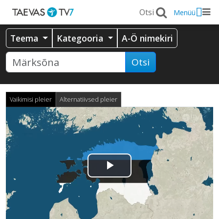
Menüü
Teema
Kategooria
A-Ö nimekiri
Otsi
Vaikimisi pleier
Alternatiivsed pleier
Esita
video