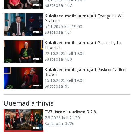
Saateosa: 102
30 min
Külalised meilt ja mujalt
Evangelist Will
Graham
5.11.2025 kell 19.00
Saateosa: 101
30 min
Külalised meilt ja mujalt
Pastor Lydia
Thomas
22.10.2025 kell 19.00
Saateosa: 100
30 min
Külalised meilt ja mujalt
Piiskop Carlton
Brown
15.10.2025 kell 19.00
Saateosa: 99
30 min
Uuemad arhiivis
TV7 Iisraeli uudised
R 7.8.
7.8.2026 kell 21.30
Saateosa: 3726
15 min