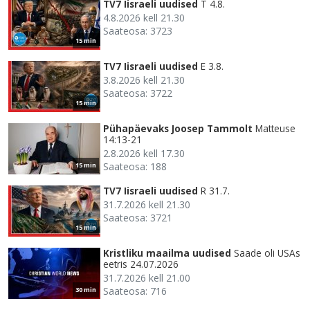
TV7 Iisraeli uudised
T 4.8.
4.8.2026 kell 21.30
Saateosa: 3723
15 min
TV7 Iisraeli uudised
E 3.8.
3.8.2026 kell 21.30
Saateosa: 3722
15 min
Pühapäevaks Joosep Tammolt
Matteuse
14:13-21
2.8.2026 kell 17.30
Saateosa: 188
15 min
TV7 Iisraeli uudised
R 31.7.
31.7.2026 kell 21.30
Saateosa: 3721
15 min
Kristliku maailma uudised
Saade oli USAs
eetris 24.07.2026
31.7.2026 kell 21.00
Saateosa: 716
30 min