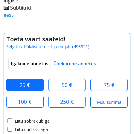
inglise
Subtiitrid:
eesti
Toeta väärt saateid!
Selgitus:
Külalised meilt ja mujalt
(
493921
)
Igakuine annetus
Ühekordne annetus
25 €
50 €
75 €
100 €
250 €
Liitu sõbraklubiga
Liitu uudiskirjaga