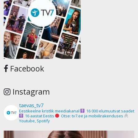
Facebook
Instagram
taevas_tv7
Eestikeelne kristlik meediakanal
16 000 elumuutvat saadet
16 aastat Eestis
Otse: tv7.ee ja mobiilirakenduses
Youtube, Spotify