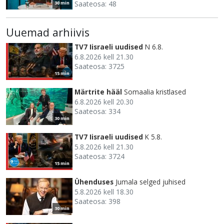
Saateosa: 48
30 min
Uuemad arhiivis
TV7 Iisraeli uudised
N 6.8.
6.8.2026 kell 21.30
Saateosa: 3725
15 min
Märtrite hääl
Somaalia kristlased
6.8.2026 kell 20.30
Saateosa: 334
30 min
TV7 Iisraeli uudised
K 5.8.
5.8.2026 kell 21.30
Saateosa: 3724
15 min
Ühenduses
Jumala selged juhised
5.8.2026 kell 18.30
Saateosa: 398
30 min