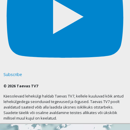
Subscribe
© 2026 Taevas TV7
Käesolevaid lehekülgi haldab Taevas TV7, kellele kuuluvad kõik antud
lehekülgedega seonduvad tegevused ja õigused. Taevas TV7 poolt
avaldatud saateid võib alla laadida üksnes isiklikuks otstarbeks.
Saadete täielik või osaline avaldamine teistes allikates või ükskõik
millisel muul kujul on keelatud.