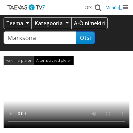
Menüü
Teema
Kategooria
A-Ö nimekiri
Otsi
Vaikimisi pleier
Alternatiivsed pleier