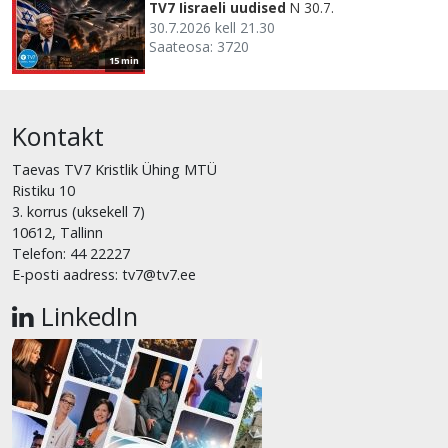
TV7 Iisraeli uudised
N 30.7.
30.7.2026 kell 21.30
Saateosa: 3720
15 min
Kontakt
Taevas TV7 Kristlik Ühing MTÜ
Ristiku 10
3. korrus (uksekell 7)
10612, Tallinn
Telefon: 44 22227
E-posti aadress: tv7@tv7.ee
LinkedIn