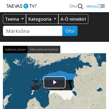
Menüü
Teema
Kategooria
A-Ö nimekiri
Otsi
Vaikimisi pleier
Alternatiivsed pleier
Esita
video