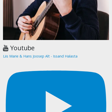
Youtube
Liis Marie & Hans Joosep Alt - Issand Halasta