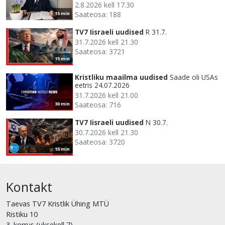
2.8.2026 kell 17.30
Saateosa: 188
15 min
TV7 Iisraeli uudised
R 31.7.
31.7.2026 kell 21.30
Saateosa: 3721
15 min
Kristliku maailma uudised
Saade oli USAs
eetris 24.07.2026
31.7.2026 kell 21.00
Saateosa: 716
30 min
TV7 Iisraeli uudised
N 30.7.
30.7.2026 kell 21.30
Saateosa: 3720
15 min
Kontakt
Taevas TV7 Kristlik Ühing MTÜ
Ristiku 10
3. korrus (uksekell 7)