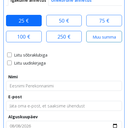
Igakuine annetus
Ühekordne annetus
25 €
50 €
75 €
100 €
250 €
Liitu sõbraklubiga
Liitu uudiskirjaga
Nimi
E-post
Alguskuupäev