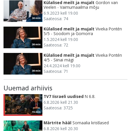
Külalised meilt ja mujalt
Gordon van
Veelen - Vaimumaailma mõju
6.9.2023 kell 19.00
Saateosa: 74
30 min
Külalised meilt ja mujalt
Viveka Pontén
5/5 - Soodom ja Gomorra
1.5.2024 kell 19.00
Saateosa: 72
30 min
Külalised meilt ja mujalt
Viveka Pontén
4/5 - Siinai mägi
24.4.2024 kell 19.00
Saateosa: 71
30 min
Uuemad arhiivis
TV7 Iisraeli uudised
N 6.8.
6.8.2026 kell 21.30
Saateosa: 3725
15 min
Märtrite hääl
Somaalia kristlased
6.8.2026 kell 20.30