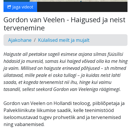
Jaga videot
Gordon van Veelen - Haigused ja neist
tervenemine
Ajakohane
Külalised meilt ja mujalt
Haiguste all peetakse sageli esimese asjana silmas füüsilisi
hädasid ja muresid, samas kui haiged võivad olla ka me hing
ja vaim. Millised on haiguste erinevad põhjused – sh mitmed
üllatavad, mille peale ei oska tullagi – ja kuidas neist lahti
saada, et kogeda tervenemist nii ihu, hinge kui vaimu
tasandil, sellest seekord Gordon van Veeleniga räägimegi.
Gordon van Veelen on Hollandi teoloog, piibliõpetaja ja
Palvekliinikute liikumise saadik, kelle teenimistööd
iseloomustavad tugev prohvetlik and ja tervenemised
ning vabanemised.