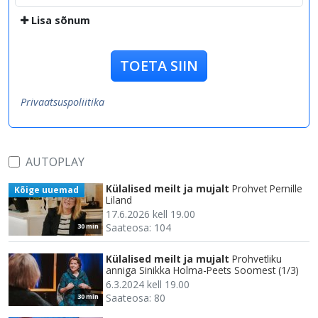
Lisa sõnum
TOETA SIIN
Privaatsuspoliitika
AUTOPLAY
Külalised meilt ja mujalt
Prohvet Pernille
Kõige uuemad
Liland
17.6.2026 kell 19.00
Saateosa: 104
30 min
Külalised meilt ja mujalt
Prohvetliku
anniga Sinikka Holma-Peets Soomest (1/3)
6.3.2024 kell 19.00
Saateosa: 80
30 min