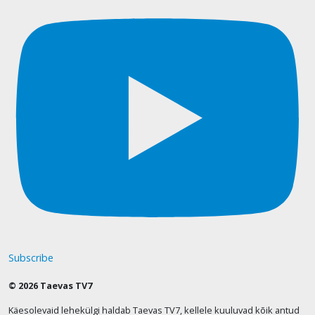
Subscribe
© 2026 Taevas TV7
Käesolevaid lehekülgi haldab Taevas TV7, kellele kuuluvad kõik antud