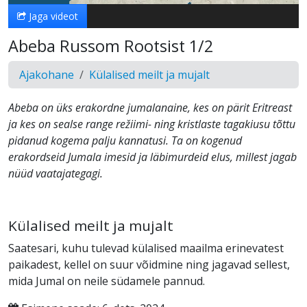
Jaga videot
Abeba Russom Rootsist 1/2
Ajakohane
Külalised meilt ja mujalt
Abeba on üks erakordne jumalanaine, kes on pärit Eritreast
ja kes on sealse range režiimi- ning kristlaste tagakiusu tõttu
pidanud kogema palju kannatusi. Ta on kogenud
erakordseid Jumala imesid ja läbimurdeid elus, millest jagab
nüüd vaatajategagi.
Külalised meilt ja mujalt
Saatesari, kuhu tulevad külalised maailma erinevatest
paikadest, kellel on suur võidmine ning jagavad sellest,
mida Jumal on neile südamele pannud.