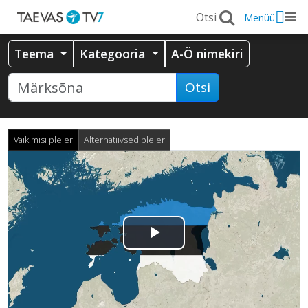
Menüü
Teema
Kategooria
A-Ö nimekiri
Otsi
Vaikimisi pleier
Alternatiivsed pleier
Esita
video