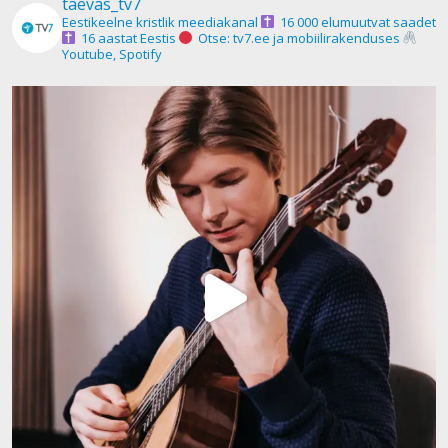
taevas_tv7
Eestikeelne kristlik meediakanal
16 000 elumuutvat saadet
16 aastat Eestis
Otse: tv7.ee ja mobiilirakenduses
Youtube, Spotify