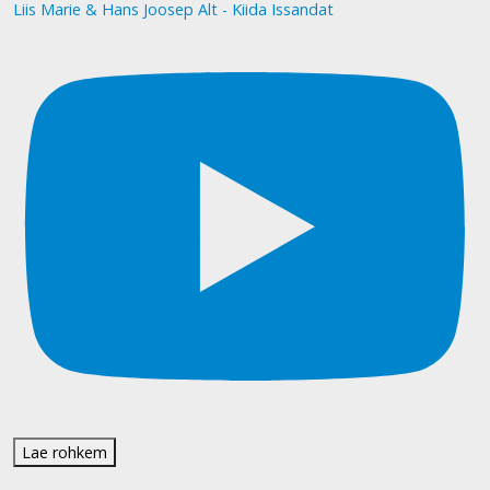
Liis Marie & Hans Joosep Alt - Kiida Issandat
Lae rohkem