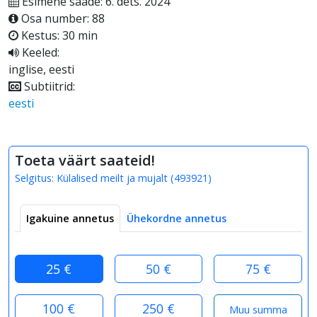
Esimene saade: 6. dets. 2024
Osa number: 88
Kestus: 30 min
Keeled:
inglise, eesti
Subtiitrid:
eesti
Toeta väärt saateid!
Selgitus:
Külalised meilt ja mujalt
(
493921
)
Igakuine annetus
Ühekordne annetus
25 €
50 €
75 €
100 €
250 €