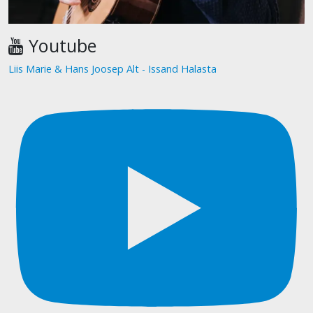
Youtube
Liis Marie & Hans Joosep Alt - Issand Halasta