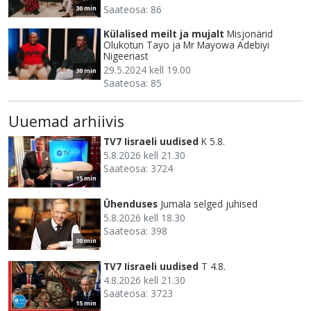
Saateosa: 86
30 min
Külalised meilt ja mujalt
Misjonärid
Olukotun Tayo ja Mr Mayowa Adebiyi
Nigeeriast
29.5.2024 kell 19.00
30 min
Saateosa: 85
Uuemad arhiivis
TV7 Iisraeli uudised
K 5.8.
5.8.2026 kell 21.30
Saateosa: 3724
15 min
Ühenduses
Jumala selged juhised
5.8.2026 kell 18.30
Saateosa: 398
30 min
TV7 Iisraeli uudised
T 4.8.
4.8.2026 kell 21.30
Saateosa: 3723
15 min