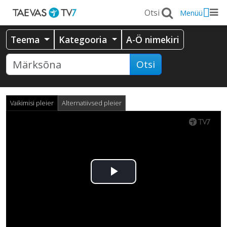
Menüü
Teema
Kategooria
A-Ö nimekiri
Otsi
Vaikimisi pleier
Alternatiivsed pleier
Esita
video