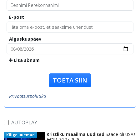
E-post
Alguskuupäev
Lisa sõnum
TOETA SIIN
Privaatsuspoliitika
AUTOPLAY
Kristliku maailma uudised
Saade oli USAs
Kõige uuemad
eetris 24.07.2026