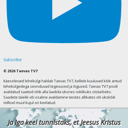
Subscribe
© 2026 Taevas TV7
Käesolevaid lehekülgi haldab Taevas TV7, kellele kuuluvad kõik antud
lehekülgedega seonduvad tegevused ja õigused. Taevas TV7 poolt
avaldatud saateid võib alla laadida üksnes isiklikuks otstarbeks.
Saadete täielik või osaline avaldamine teistes allikates või ükskõik
millisel muul kujul on keelatud.
Ja iga keel tunnistaks, et Jeesus Kristus