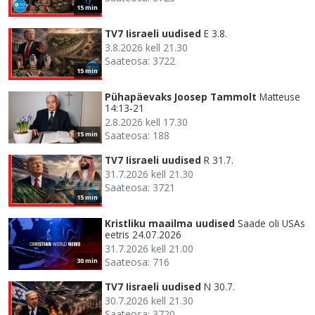
15 min
TV7 Iisraeli uudised
E 3.8.
3.8.2026 kell 21.30
Saateosa: 3722
15 min
Pühapäevaks Joosep Tammolt
Matteuse
14:13-21
2.8.2026 kell 17.30
Saateosa: 188
15 min
TV7 Iisraeli uudised
R 31.7.
31.7.2026 kell 21.30
Saateosa: 3721
15 min
Kristliku maailma uudised
Saade oli USAs
eetris 24.07.2026
31.7.2026 kell 21.00
Saateosa: 716
30 min
TV7 Iisraeli uudised
N 30.7.
30.7.2026 kell 21.30
Saateosa: 3720