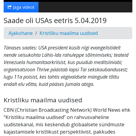
Jaga videot
Saade oli USAs eetris 5.04.2019
Ajakohane
Kristliku maailma uudised
Tänases saates: USA president küsib riigi evangelistidelt
nende seisukohta Lähis-Ida rahuleppe sõlmimiseks; teateid
Venezuela humanitaarkriisist, kus puudub meditsiiniabi;
organisatsioon Thrive päästab lapsi Tai sekskaubandusest;
lugu 11a poisist, kes tahtis vägivaldsete mängude tõttu
endalt elu võtta, kuid pääses Jumala abiga.
Kristliku maailma uudised
CBN (Christian Broadcasting Network) World News ehk
“Kristliku maailma uudised” on rahvusvaheline
uudistekanal, mis keskendub globaalsete sündmuste
kajastamisele kristlikust perspektiivist, pakkudes