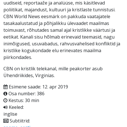
uudiseid, reportaaže ja analüüse, mis käsitlevad
poliitikat, majandust, kultuuri ja kristlaste tunnistusi.
CBN World News eesmärk on pakkuda vaatajatele
tasakaalustatud ja põhjalikku ülevaadet maailmas
toimuvast, rõhutades samal ajal kristlikke väärtusi ja
eetikat. Kanali sisu hõlmab erinevaid teemasid, nagu
inimõigused, usuvabadus, rahvusvahelised konfliktid ja
kristlike kogukondade elu erinevates maailma
piirkondades.
CBN on kristlik telekanal, mille peakorter asub
Ühendriikides, Virginias.
Esimene saade: 12. apr 2019
Osa number: 386
Kestus: 30 min
Keeled:
inglise
Subtiitrid: