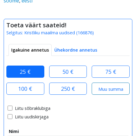
soome
,
eesti
Toeta väärt saateid!
Selgitus:
Kristliku maailma uudised
(
166876
)
Igakuine annetus
Ühekordne annetus
25 €
50 €
75 €
100 €
250 €
Liitu sõbraklubiga
Liitu uudiskirjaga
Nimi