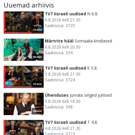
Uuemad arhiivis
TV7 Iisraeli uudised
N 6.8.
6.8.2026 kell 21.30
Saateosa: 3725
15 min
Märtrite hääl
Somaalia kristlased
6.8.2026 kell 20.30
Saateosa: 334
30 min
TV7 Iisraeli uudised
K 5.8.
5.8.2026 kell 21.30
Saateosa: 3724
15 min
Ühenduses
Jumala selged juhised
5.8.2026 kell 18.30
Saateosa: 398
30 min
TV7 Iisraeli uudised
T 4.8.
4.8.2026 kell 21.30
Saateosa: 3723