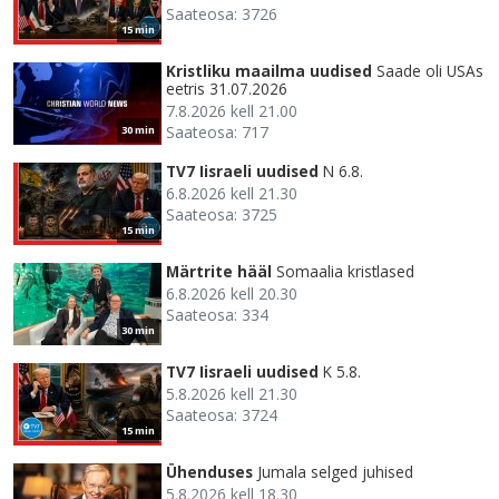
Saateosa: 3726
15 min
Kristliku maailma uudised
Saade oli USAs
eetris 31.07.2026
7.8.2026 kell 21.00
Saateosa: 717
30 min
TV7 Iisraeli uudised
N 6.8.
6.8.2026 kell 21.30
Saateosa: 3725
15 min
Märtrite hääl
Somaalia kristlased
6.8.2026 kell 20.30
Saateosa: 334
30 min
TV7 Iisraeli uudised
K 5.8.
5.8.2026 kell 21.30
Saateosa: 3724
15 min
Ühenduses
Jumala selged juhised
5.8.2026 kell 18.30