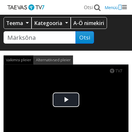
Menüü
Teema
Kategooria
A-Ö nimekiri
Otsi
Vaikimisi pleier
Alternatiivsed pleier
Esita
video