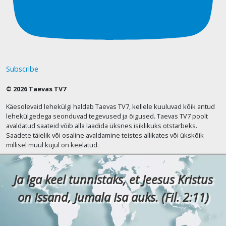
Subscribe
© 2026 Taevas TV7
Käesolevaid lehekülgi haldab Taevas TV7, kellele kuuluvad kõik antud
lehekülgedega seonduvad tegevused ja õigused. Taevas TV7 poolt
avaldatud saateid võib alla laadida üksnes isiklikuks otstarbeks.
Saadete täielik või osaline avaldamine teistes allikates või ükskõik
millisel muul kujul on keelatud.
Ja iga keel tunnistaks, et Jeesus Kristus
on Issand, Jumala Isa auks. (Fil. 2:11)