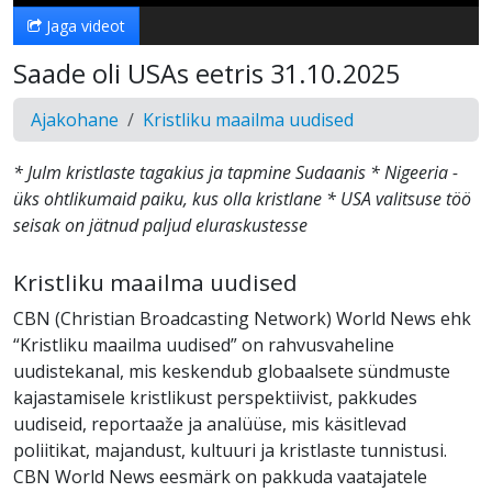
Jaga videot
Saade oli USAs eetris 31.10.2025
Ajakohane
Kristliku maailma uudised
* Julm kristlaste tagakius ja tapmine Sudaanis * Nigeeria -
üks ohtlikumaid paiku, kus olla kristlane * USA valitsuse töö
seisak on jätnud paljud eluraskustesse
Kristliku maailma uudised
CBN (Christian Broadcasting Network) World News ehk
“Kristliku maailma uudised” on rahvusvaheline
uudistekanal, mis keskendub globaalsete sündmuste
kajastamisele kristlikust perspektiivist, pakkudes
uudiseid, reportaaže ja analüüse, mis käsitlevad
poliitikat, majandust, kultuuri ja kristlaste tunnistusi.
CBN World News eesmärk on pakkuda vaatajatele