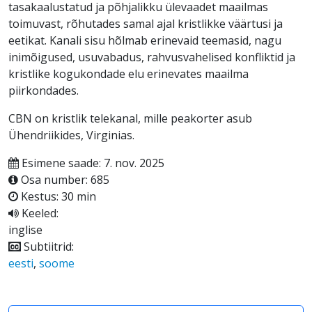
tasakaalustatud ja põhjalikku ülevaadet maailmas
toimuvast, rõhutades samal ajal kristlikke väärtusi ja
eetikat. Kanali sisu hõlmab erinevaid teemasid, nagu
inimõigused, usuvabadus, rahvusvahelised konfliktid ja
kristlike kogukondade elu erinevates maailma
piirkondades.
CBN on kristlik telekanal, mille peakorter asub
Ühendriikides, Virginias.
Esimene saade: 7. nov. 2025
Osa number: 685
Kestus: 30 min
Keeled:
inglise
Subtiitrid:
eesti
,
soome