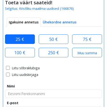
Toeta väärt saateid!
Selgitus:
Kristliku maailma uudised
(
166876
)
Igakuine annetus
Ühekordne annetus
25 €
50 €
75 €
100 €
250 €
Liitu sõbraklubiga
Liitu uudiskirjaga
Nimi
E-post