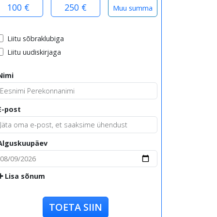
100 €
250 €
Liitu sõbraklubiga
Liitu uudiskirjaga
Nimi
E-post
Alguskuupäev
Lisa sõnum
TOETA SIIN