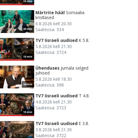
15 min
Märtrite hääl
Somaalia
kristlased
6.8.2026 kell 20.30
Saateosa: 334
30 min
TV7 Iisraeli uudised
K 5.8.
5.8.2026 kell 21.30
Saateosa: 3724
15 min
Ühenduses
Jumala selged
juhised
5.8.2026 kell 18.30
Saateosa: 398
30 min
TV7 Iisraeli uudised
T 4.8.
4.8.2026 kell 21.30
Saateosa: 3723
15 min
TV7 Iisraeli uudised
E 3.8.
3.8.2026 kell 21.30
Saateosa: 3722