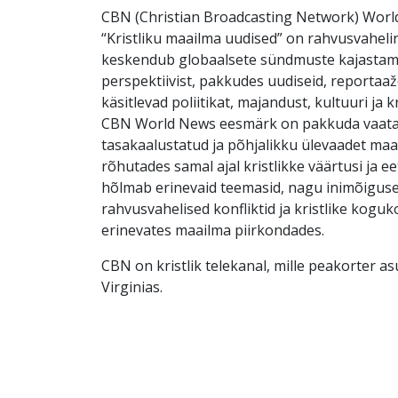
CBN (Christian Broadcasting Network) Wor
“Kristliku maailma uudised” on rahvusvaheli
keskendub globaalsete sündmuste kajastamis
perspektiivist, pakkudes uudiseid, reportaaž
käsitlevad poliitikat, majandust, kultuuri ja k
CBN World News eesmärk on pakkuda vaata
tasakaalustatud ja põhjalikku ülevaadet maa
rõhutades samal ajal kristlikke väärtusi ja eet
hõlmab erinevaid teemasid, nagu inimõigus
rahvusvahelised konfliktid ja kristlike kogu
erinevates maailma piirkondades.
CBN on kristlik telekanal, mille peakorter a
Virginias.