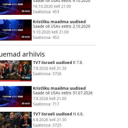
Saade oli USAs eetris 9.10.2020
16.10.2020 kell 21.00
Saateosa: 453
30 min
Kristliku maailma uudised
Saade oli USAs eetris 2.10.2020
9.10.2020 kell 21.00
Saateosa: 452
30 min
uemad arhiivis
TV7 Iisraeli uudised
R 7.8.
7.8.2026 kell 21.30
Saateosa: 3726
15 min
Kristliku maailma uudised
Saade oli USAs eetris 31.07.2026
7.8.2026 kell 21.00
Saateosa: 717
30 min
TV7 Iisraeli uudised
N 6.8.
6.8.2026 kell 21.30
Saateosa: 3725