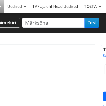
Uudised
TV7 ajaleht Head Uudised
TOETA
nimekiri
Otsi
T
S