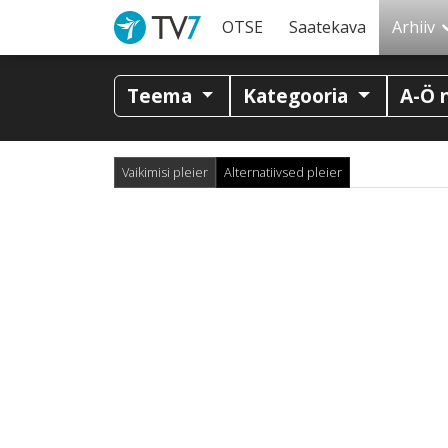
OTSE
Saatekava
Arhiiv
Teema
Kategooria
A-Ö 
Vaikimisi pleier
Alternatiivsed pleier