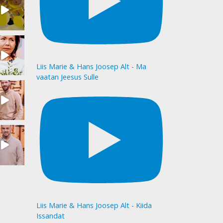
Liis Marie & Hans Joosep Alt - Ma
vaatan Jeesus Sulle
Liis Marie & Hans Joosep Alt - Kiida
Issandat