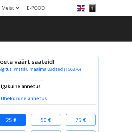
Meist
E-POOD
oeta väärt saateid!
elgitus:
Kristliku maailma uudised
(
166876
)
Igakuine annetus
Ühekordne annetus
25 €
50 €
75 €