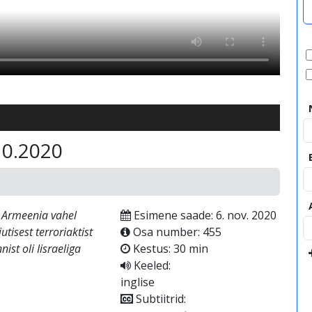
10.2020
a Armeenia vahel
Esimene saade: 6. nov. 2020
tisest terroriaktist
Osa number: 455
ist oli Iisraeliga
Kestus: 30 min
Keeled:
inglise
Subtiitrid: