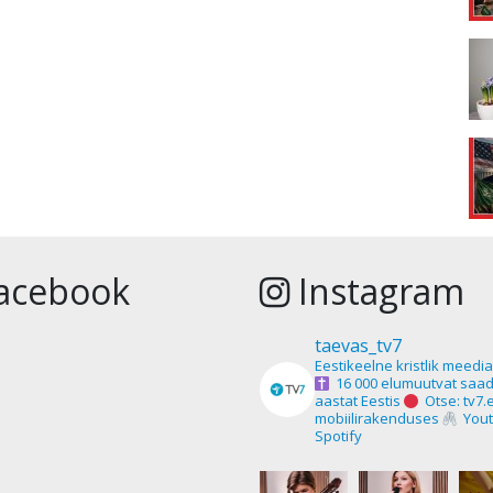
acebook
Instagram
taevas_tv7
Eestikeelne kristlik meedi
16 000 elumuutvat saad
aastat Eestis
Otse: tv7.
mobiilirakenduses
Yout
Spotify