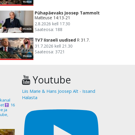
15 min
Pühapäevaks Joosep Tammolt
Matteuse 14:13-21
2.8.2026 kell 17.30
Saateosa: 188
15 min
TV7 Iisraeli uudised
R 31.7.
31.7.2026 kell 21.30
Saateosa: 3721
15 min
Youtube
Liis Marie & Hans Joosep Alt - Issand
Halasta
akanal
et
16
ee ja
ube,