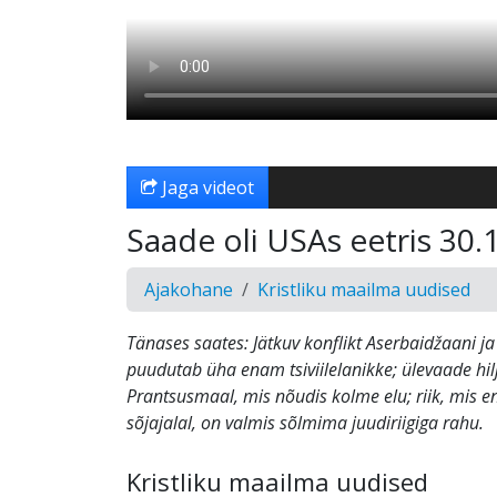
Jaga videot
Saade oli USAs eetris 30.
Ajakohane
Kristliku maailma uudised
Tänases saates: Jätkuv konflikt Aserbaidžaani j
puudutab üha enam tsiviilelanikke; ülevaade hilju
Prantsusmaal, mis nõudis kolme elu; riik, mis enn
sõjajalal, on valmis sõlmima juudiriigiga rahu.
Kristliku maailma uudised