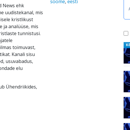
soome
,
eesti
ld News ehk
ne uudistekanal, mis
ele kristlikust
e ja analüüse, mis
ristlaste tunnistusi.
jatele
K
ilmas toimuvast,
ikat. Kanali sisu
ed, usuvabadus,
kondade elu
sub Ühendriikides,