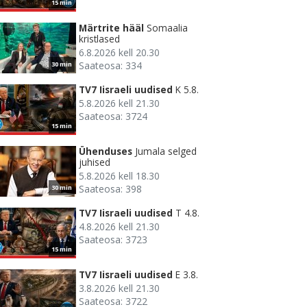
15 min
Märtrite hääl
Somaalia
kristlased
6.8.2026 kell 20.30
Saateosa: 334
30 min
TV7 Iisraeli uudised
K 5.8.
5.8.2026 kell 21.30
Saateosa: 3724
15 min
Ühenduses
Jumala selged
juhised
5.8.2026 kell 18.30
Saateosa: 398
30 min
TV7 Iisraeli uudised
T 4.8.
4.8.2026 kell 21.30
Saateosa: 3723
15 min
TV7 Iisraeli uudised
E 3.8.
3.8.2026 kell 21.30
Saateosa: 3722