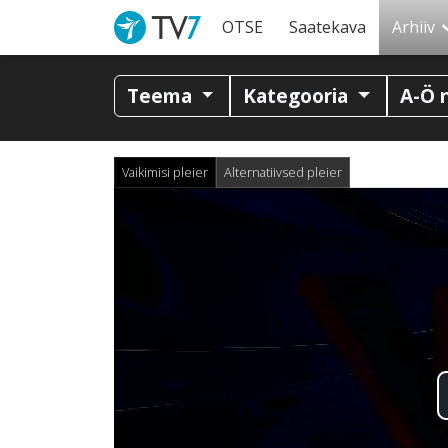
OTSE
Saatekava
Arhiiv
Teema
Kategooria
A-Ö 
Vaikimisi pleier
Alternatiivsed pleier