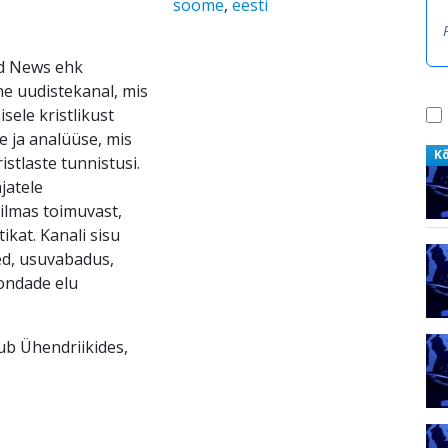
soome
,
eesti
ld News ehk
ne uudistekanal, mis
ele kristlikust
e ja analüüse, mis
K
ristlaste tunnistusi.
jatele
ilmas toimuvast,
ikat. Kanali sisu
ed, usuvabadus,
kondade elu
sub Ühendriikides,