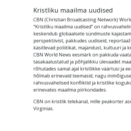
Kristliku maailma uudised
CBN (Christian Broadcasting Network) Wor
“Kristliku maailma uudised” on rahvusvaheli
keskendub globaalsete sündmuste kajastamis
perspektiivist, pakkudes uudiseid, reportaaž
käsitlevad poliitikat, majandust, kultuuri ja k
CBN World News eesmärk on pakkuda vaata
tasakaalustatud ja põhjalikku ülevaadet maa
rõhutades samal ajal kristlikke väärtusi ja eet
hõlmab erinevaid teemasid, nagu inimõigus
rahvusvahelised konfliktid ja kristlike kogu
erinevates maailma piirkondades.
CBN on kristlik telekanal, mille peakorter a
Virginias.