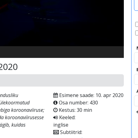
video
.2020
ndusliku
Esimene saade: 10. apr 2020
i ülekoormatud
Osa number: 430
abiga koroonaviiruse;
Kestus: 30 min
ida koroonaviirusesse
Keeled:
ägib, kuidas
inglise
Subtiitrid: