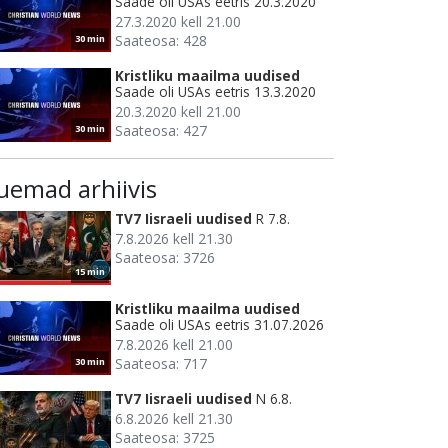
Saade oli USAs eetris 20.3.2020
27.3.2020 kell 21.00
Saateosa: 428
30 min
Kristliku maailma uudised
Saade oli USAs eetris 13.3.2020
20.3.2020 kell 21.00
Saateosa: 427
30 min
uemad arhiivis
TV7 Iisraeli uudised
R 7.8.
7.8.2026 kell 21.30
Saateosa: 3726
15 min
Kristliku maailma uudised
Saade oli USAs eetris 31.07.2026
7.8.2026 kell 21.00
Saateosa: 717
30 min
TV7 Iisraeli uudised
N 6.8.
6.8.2026 kell 21.30
Saateosa: 3725