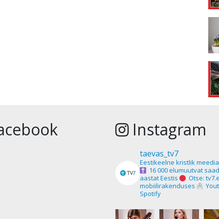
acebook
Instagram
taevas_tv7
Eestikeelne kristlik meedi
16 000 elumuutvat saad
aastat Eestis
Otse: tv7.
mobiilirakenduses
Yout
Spotify