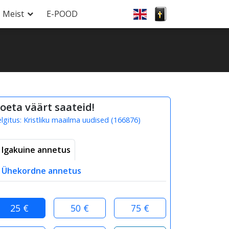
Meist
E-POOD
oeta väärt saateid!
elgitus:
Kristliku maailma uudised
(
166876
)
Igakuine annetus
Ühekordne annetus
25 €
50 €
75 €