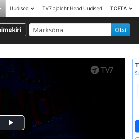
Uudised
TV7 ajaleht Head Uudised
TOETA
nimekiri
Otsi
T
S
Esita