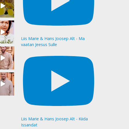
Liis Marie & Hans Joosep Alt - Ma
vaatan Jeesus Sulle
Liis Marie & Hans Joosep Alt - Kiida
Issandat