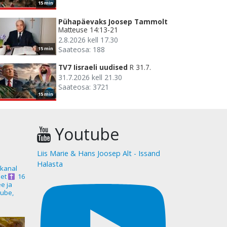
15 min
Pühapäevaks Joosep Tammolt
Matteuse 14:13-21
2.8.2026 kell 17.30
Saateosa: 188
15 min
TV7 Iisraeli uudised
R 31.7.
31.7.2026 kell 21.30
Saateosa: 3721
15 min
Youtube
Liis Marie & Hans Joosep Alt - Issand
Halasta
akanal
et
16
ee ja
ube,