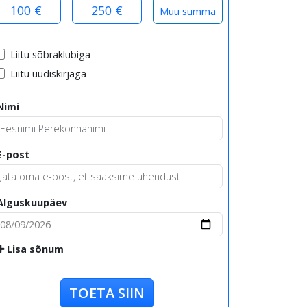
100 €
250 €
Liitu sõbraklubiga
Liitu uudiskirjaga
Nimi
E-post
Alguskuupäev
Lisa sõnum
TOETA SIIN