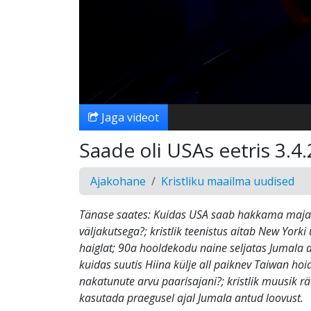
Jaga videot
Saade oli USAs eetris 3.4
Ajakohane
Kristliku maailma uudised
Tänase saates: Kuidas USA saab hakkama maja
väljakutsega?; kristlik teenistus aitab New York
haiglat; 90a hooldekodu naine seljatas Jumala 
kuidas suutis Hiina külje all paiknev Taiwan ho
nakatunute arvu paarisajani?; kristlik muusik rä
kasutada praegusel ajal Jumala antud loovust.