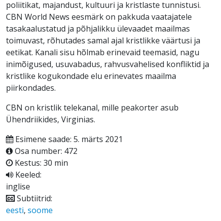
poliitikat, majandust, kultuuri ja kristlaste tunnistusi.
CBN World News eesmärk on pakkuda vaatajatele
tasakaalustatud ja põhjalikku ülevaadet maailmas
toimuvast, rõhutades samal ajal kristlikke väärtusi ja
eetikat. Kanali sisu hõlmab erinevaid teemasid, nagu
inimõigused, usuvabadus, rahvusvahelised konfliktid ja
kristlike kogukondade elu erinevates maailma
piirkondades.
CBN on kristlik telekanal, mille peakorter asub
Ühendriikides, Virginias.
Esimene saade: 5. märts 2021
Osa number: 472
Kestus: 30 min
Keeled:
inglise
Subtiitrid:
eesti
,
soome