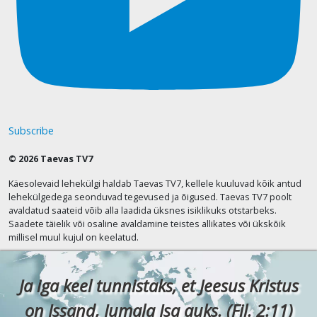
Subscribe
© 2026 Taevas TV7
Käesolevaid lehekülgi haldab Taevas TV7, kellele kuuluvad kõik antud
lehekülgedega seonduvad tegevused ja õigused. Taevas TV7 poolt
avaldatud saateid võib alla laadida üksnes isiklikuks otstarbeks.
Saadete täielik või osaline avaldamine teistes allikates või ükskõik
millisel muul kujul on keelatud.
Ja iga keel tunnistaks, et Jeesus Kristus
on Issand, Jumala Isa auks. (Fil. 2:11)