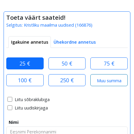
Toeta väärt saateid!
Selgitus:
Kristliku maailma uudised
(
166876
)
Igakuine annetus
Ühekordne annetus
25 €
50 €
75 €
100 €
250 €
Liitu sõbraklubiga
Liitu uudiskirjaga
Nimi