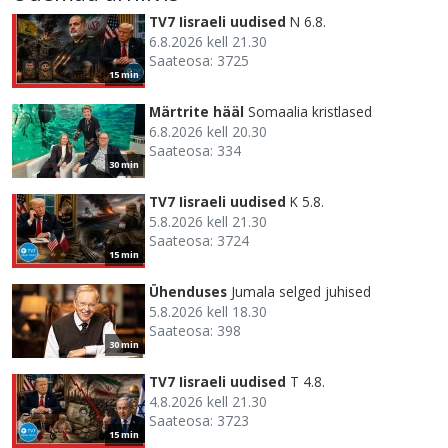
TV7 Iisraeli uudised
N 6.8.
6.8.2026 kell 21.30
Saateosa: 3725
15 min
Märtrite hääl
Somaalia kristlased
6.8.2026 kell 20.30
Saateosa: 334
30 min
TV7 Iisraeli uudised
K 5.8.
5.8.2026 kell 21.30
Saateosa: 3724
15 min
Ühenduses
Jumala selged juhised
5.8.2026 kell 18.30
Saateosa: 398
30 min
TV7 Iisraeli uudised
T 4.8.
4.8.2026 kell 21.30
Saateosa: 3723
15 min