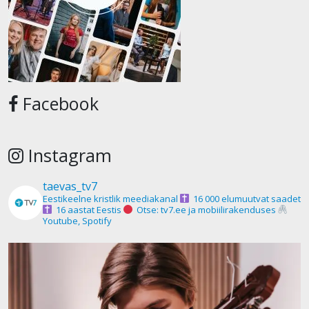
Facebook
Instagram
taevas_tv7
Eestikeelne kristlik meediakanal
16 000 elumuutvat saadet
16 aastat Eestis
Otse: tv7.ee ja mobiilirakenduses
Youtube, Spotify