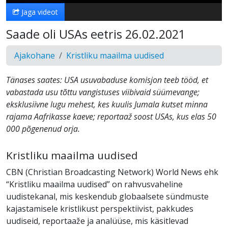
Jaga videot
Saade oli USAs eetris 26.02.2021
Ajakohane
Kristliku maailma uudised
Tänases saates: USA usuvabaduse komisjon teeb tööd, et
vabastada usu tõttu vangistuses viibivaid süümevange;
eksklusiivne lugu mehest, kes kuulis Jumala kutset minna
rajama Aafrikasse kaeve; reportaaž soost USAs, kus elas 50
000 põgenenud orja.
Kristliku maailma uudised
CBN (Christian Broadcasting Network) World News ehk
“Kristliku maailma uudised” on rahvusvaheline
uudistekanal, mis keskendub globaalsete sündmuste
kajastamisele kristlikust perspektiivist, pakkudes
uudiseid, reportaaže ja analüüse, mis käsitlevad