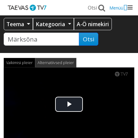
Menüü
Teema
Kategooria
A-Ö nimekiri
Otsi
Vaikimisi pleier
Alternatiivsed pleier
Esita
video