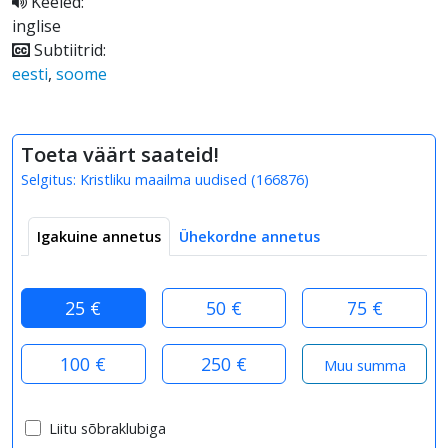
Keeled:
inglise
Subtiitrid:
eesti
,
soome
Toeta väärt saateid!
Selgitus:
Kristliku maailma uudised
(
166876
)
Igakuine annetus
Ühekordne annetus
25 €
50 €
75 €
100 €
250 €
Liitu sõbraklubiga