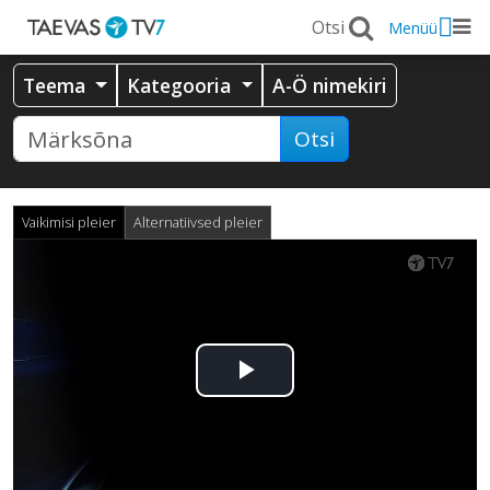
Menüü
Teema
Kategooria
A-Ö nimekiri
Otsi
Vaikimisi pleier
Alternatiivsed pleier
Esita
video