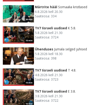
Märtrite hääl
Somaalia kristlased
6.8.2026 kell 20.30
Saateosa: 334
30 min
TV7 Iisraeli uudised
K 5.8.
5.8.2026 kell 21.30
Saateosa: 3724
15 min
Ühenduses
Jumala selged juhised
5.8.2026 kell 18.30
Saateosa: 398
30 min
TV7 Iisraeli uudised
T 4.8.
4.8.2026 kell 21.30
Saateosa: 3723
15 min
TV7 Iisraeli uudised
E 3.8.
3.8.2026 kell 21.30
Saateosa: 3722
15 min