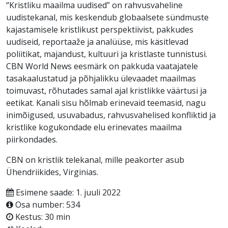
“Kristliku maailma uudised” on rahvusvaheline
uudistekanal, mis keskendub globaalsete sündmuste
kajastamisele kristlikust perspektiivist, pakkudes
uudiseid, reportaaže ja analüüse, mis käsitlevad
poliitikat, majandust, kultuuri ja kristlaste tunnistusi.
CBN World News eesmärk on pakkuda vaatajatele
tasakaalustatud ja põhjalikku ülevaadet maailmas
toimuvast, rõhutades samal ajal kristlikke väärtusi ja
eetikat. Kanali sisu hõlmab erinevaid teemasid, nagu
inimõigused, usuvabadus, rahvusvahelised konfliktid ja
kristlike kogukondade elu erinevates maailma
piirkondades.
CBN on kristlik telekanal, mille peakorter asub
Ühendriikides, Virginias.
Esimene saade: 1. juuli 2022
Osa number: 534
Kestus: 30 min