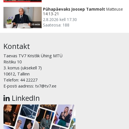
Pühapäevaks Joosep Tammolt
Matteuse
14:13-21
2.8.2026 kell 17.30
Saateosa: 188
15 min
Kontakt
Taevas TV7 Kristlik Ühing MTÜ
Ristiku 10
3. korrus (uksekell 7)
10612, Tallinn
Telefon: 44 22227
E-posti aadress: tv7@tv7.ee
LinkedIn