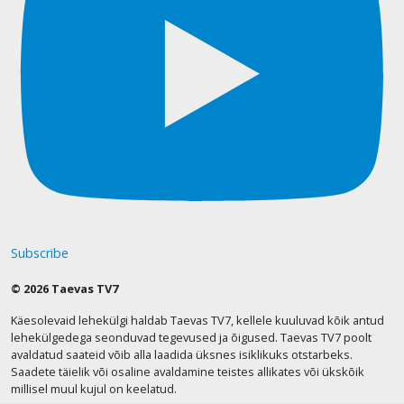
Subscribe
© 2026 Taevas TV7
Käesolevaid lehekülgi haldab Taevas TV7, kellele kuuluvad kõik antud
lehekülgedega seonduvad tegevused ja õigused. Taevas TV7 poolt
avaldatud saateid võib alla laadida üksnes isiklikuks otstarbeks.
Saadete täielik või osaline avaldamine teistes allikates või ükskõik
millisel muul kujul on keelatud.