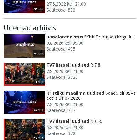
27.5.2022 kell 21.00
Saateosa: 530
30 min
Uuemad arhiivis
Jumalateenistus
EKNK Toompea Kogudus
9.8.2026 kell 09.00
Saateosa: 485
90 min
TV7 Iisraeli uudised
R 7.8.
7.8.2026 kell 21.30
Saateosa: 3726
15 min
Kristliku maailma uudised
Saade oli USAs
eetris 31.07.2026
7.8.2026 kell 21.00
Saateosa: 717
30 min
TV7 Iisraeli uudised
N 6.8.
6.8.2026 kell 21.30
Saateosa: 3725
15 min