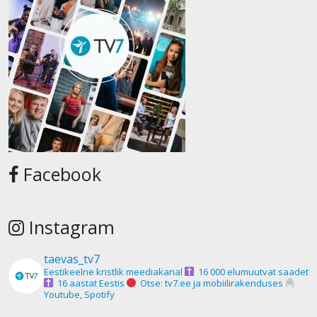
Facebook
Instagram
taevas_tv7
Eestikeelne kristlik meediakanal
16 000 elumuutvat saadet
16 aastat Eestis
Otse: tv7.ee ja mobiilirakenduses
Youtube, Spotify