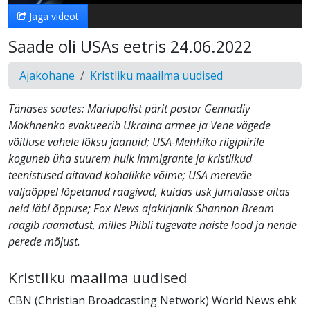
Jaga videot
Saade oli USAs eetris 24.06.2022
Ajakohane
Kristliku maailma uudised
Tänases saates: Mariupolist pärit pastor Gennadiy
Mokhnenko evakueerib Ukraina armee ja Vene vägede
võitluse vahele lõksu jäänuid; USA-Mehhiko riigipiirile
koguneb üha suurem hulk immigrante ja kristlikud
teenistused aitavad kohalikke võime; USA mereväe
väljaõppel lõpetanud räägivad, kuidas usk Jumalasse aitas
neid läbi õppuse; Fox News ajakirjanik Shannon Bream
räägib raamatust, milles Piibli tugevate naiste lood ja nende
perede mõjust.
Kristliku maailma uudised
CBN (Christian Broadcasting Network) World News ehk