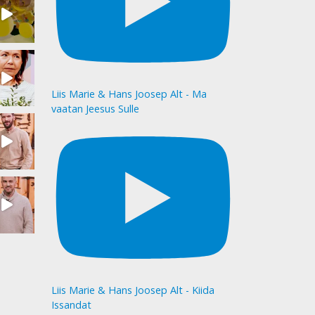
Liis Marie & Hans Joosep Alt - Ma
vaatan Jeesus Sulle
Liis Marie & Hans Joosep Alt - Kiida
Issandat