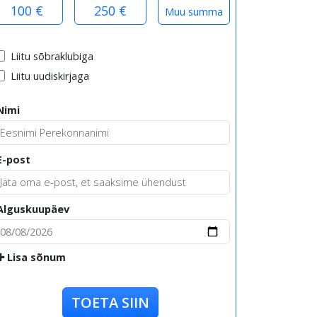
100 €
250 €
Liitu sõbraklubiga
Liitu uudiskirjaga
Nimi
E-post
Alguskuupäev
Lisa sõnum
TOETA SIIN