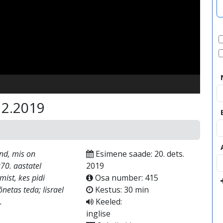
video
12.2019
and, mis on
Esimene saade: 20. dets.
70. aastatel
2019
ist, kes pidi
Osa number: 415
netas teda; Iisrael
Kestus: 30 min
.
Keeled:
inglise