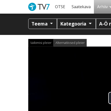
OTSE
Saatekava
Arhiiv
Teema
Kategooria
A-Ö 
Vaikimisi pleier
Alternatiivsed pleier