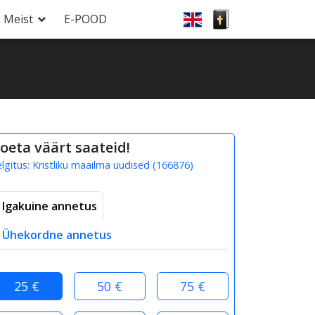
Meist
E-POOD
oeta väärt saateid!
elgitus:
Kristliku maailma uudised
(
166876
)
Igakuine annetus
Ühekordne annetus
25 €
50 €
75 €