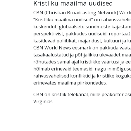
Kristliku maailma uudised
CBN (Christian Broadcasting Network) Wor
“Kristliku maailma uudised” on rahvusvaheli
keskendub globaalsete sündmuste kajastamis
perspektiivist, pakkudes uudiseid, reportaaž
käsitlevad poliitikat, majandust, kultuuri ja k
CBN World News eesmärk on pakkuda vaata
tasakaalustatud ja põhjalikku ülevaadet maa
rõhutades samal ajal kristlikke väärtusi ja eet
hõlmab erinevaid teemasid, nagu inimõigus
rahvusvahelised konfliktid ja kristlike kogu
erinevates maailma piirkondades.
CBN on kristlik telekanal, mille peakorter a
Virginias.