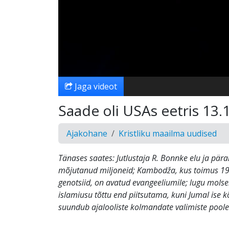
Jaga videot
Saade oli USAs eetris 13.
Ajakohane
Kristliku maailma uudised
Tänases saates: Jutlustaja R. Bonnke elu ja pär
mõjutanud miljoneid; Kambodža, kus toimus 19
genotsiid, on avatud evangeeliumile; lugu molsem
islamiusu tõttu end piitsutama, kuni Jumal ise kõ
suundub ajalooliste kolmandate valimiste poole