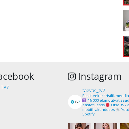
acebook
Instagram
 TV7
taevas_tv7
Eestikeelne kristlik meedi
16 000 elumuutvat saad
aastat Eestis
Otse: tv7.
mobiilirakenduses
Yout
Spotify