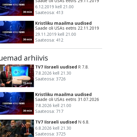
Saade oli USAs eetris 29.11.2019
6.12.2019 kell 21.00
Saateosa: 413
30 min
Kristliku maailma uudised
Saade oli USAs eetris 22.11.2019
29.11.2019 kell 21.00
Saateosa: 412
30 min
uemad arhiivis
TV7 Iisraeli uudised
R 7.8.
7.8.2026 kell 21.30
Saateosa: 3726
15 min
Kristliku maailma uudised
Saade oli USAs eetris 31.07.2026
7.8.2026 kell 21.00
Saateosa: 717
30 min
TV7 Iisraeli uudised
N 6.8.
6.8.2026 kell 21.30
Saateosa: 3725