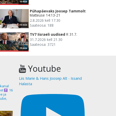
15 min
Pühapäevaks Joosep Tammolt
Matteuse 14:13-21
2.8.2026 kell 17.30
Saateosa: 188
15 min
TV7 Iisraeli uudised
R 31.7.
31.7.2026 kell 21.30
Saateosa: 3721
15 min
Youtube
Liis Marie & Hans Joosep Alt - Issand
Halasta
akanal
et
16
ee ja
ube,