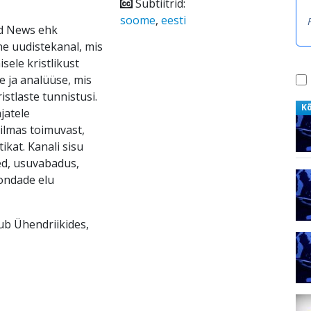
Subtiitrid:
soome
,
eesti
ld News ehk
ne uudistekanal, mis
ele kristlikust
e ja analüüse, mis
ristlaste tunnistusi.
K
jatele
ilmas toimuvast,
ikat. Kanali sisu
ed, usuvabadus,
kondade elu
sub Ühendriikides,