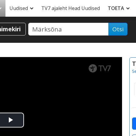
Uudised
TV7 ajaleht Head Uudised
TOETA
nimekiri
Otsi
T
S
Esita