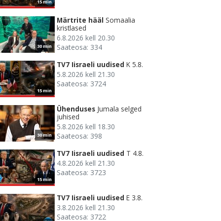
15 min
Märtrite hääl
Somaalia
kristlased
6.8.2026 kell 20.30
Saateosa: 334
30 min
TV7 Iisraeli uudised
K 5.8.
5.8.2026 kell 21.30
Saateosa: 3724
15 min
Ühenduses
Jumala selged
juhised
5.8.2026 kell 18.30
Saateosa: 398
30 min
TV7 Iisraeli uudised
T 4.8.
4.8.2026 kell 21.30
Saateosa: 3723
15 min
TV7 Iisraeli uudised
E 3.8.
3.8.2026 kell 21.30
Saateosa: 3722