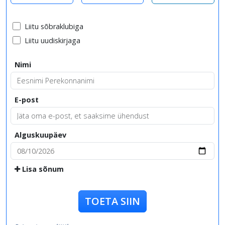
Liitu sõbraklubiga
Liitu uudiskirjaga
Nimi
E-post
Alguskuupäev
Lisa sõnum
TOETA SIIN