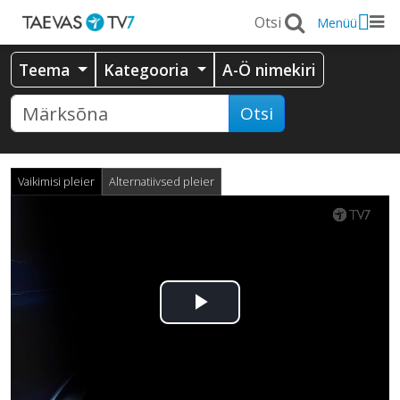
Menüü
Teema
Kategooria
A-Ö nimekiri
Otsi
Vaikimisi pleier
Alternatiivsed pleier
Esita
video