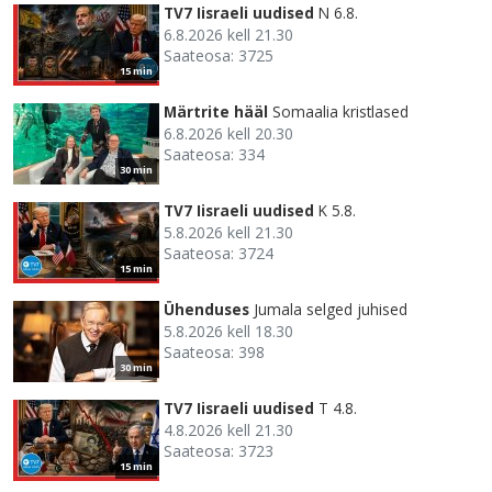
TV7 Iisraeli uudised
N 6.8.
6.8.2026 kell 21.30
Saateosa: 3725
15 min
Märtrite hääl
Somaalia kristlased
6.8.2026 kell 20.30
Saateosa: 334
30 min
TV7 Iisraeli uudised
K 5.8.
5.8.2026 kell 21.30
Saateosa: 3724
15 min
Ühenduses
Jumala selged juhised
5.8.2026 kell 18.30
Saateosa: 398
30 min
TV7 Iisraeli uudised
T 4.8.
4.8.2026 kell 21.30
Saateosa: 3723
15 min