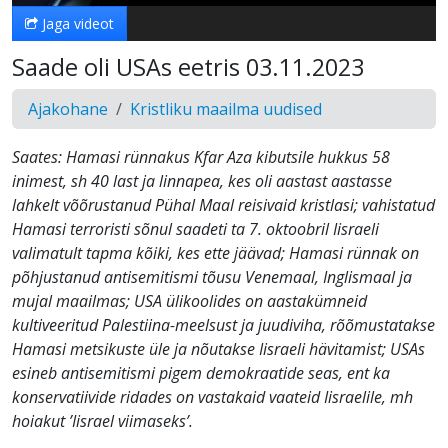
Jaga videot
Saade oli USAs eetris 03.11.2023
Ajakohane
Kristliku maailma uudised
Saates: Hamasi rünnakus Kfar Aza kibutsile hukkus 58
inimest, sh 40 last ja linnapea, kes oli aastast aastasse
lahkelt võõrustanud Pühal Maal reisivaid kristlasi; vahistatud
Hamasi terroristi sõnul saadeti ta 7. oktoobril Iisraeli
valimatult tapma kõiki, kes ette jäävad; Hamasi rünnak on
põhjustanud antisemitismi tõusu Venemaal, Inglismaal ja
mujal maailmas; USA ülikoolides on aastakümneid
kultiveeritud Palestiina-meelsust ja juudiviha, rõõmustatakse
Hamasi metsikuste üle ja nõutakse Iisraeli hävitamist; USAs
esineb antisemitismi pigem demokraatide seas, ent ka
konservatiivide ridades on vastakaid vaateid Iisraelile, mh
hoiakut ’Iisrael viimaseks’.