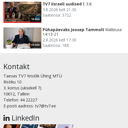
TV7 Iisraeli uudised
E 3.8.
3.8.2026 kell 21.30
Saateosa: 3722
15 min
Pühapäevaks Joosep Tammolt
Matteuse
14:13-21
2.8.2026 kell 17.30
Saateosa: 188
15 min
Kontakt
Taevas TV7 Kristlik Ühing MTÜ
Ristiku 10
3. korrus (uksekell 7)
10612, Tallinn
Telefon: 44 22227
E-posti aadress: tv7@tv7.ee
LinkedIn