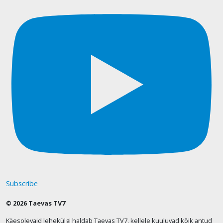
Subscribe
© 2026 Taevas TV7
Käesolevaid lehekülgi haldab Taevas TV7, kellele kuuluvad kõik antud