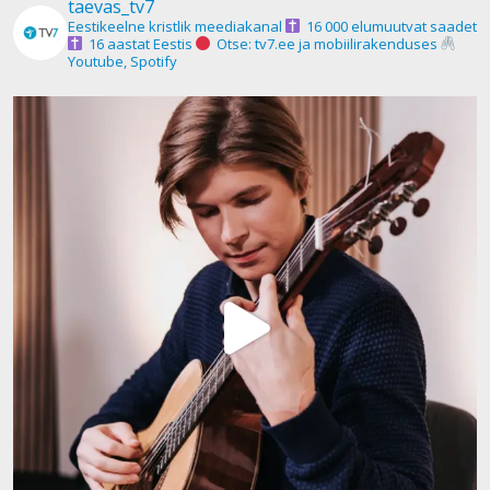
taevas_tv7
Eestikeelne kristlik meediakanal
16 000 elumuutvat saadet
16 aastat Eestis
Otse: tv7.ee ja mobiilirakenduses
Youtube, Spotify