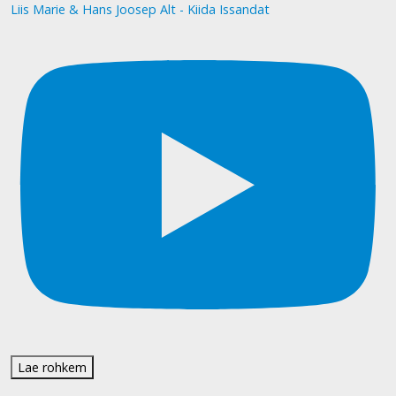
Liis Marie & Hans Joosep Alt - Kiida Issandat
Lae rohkem