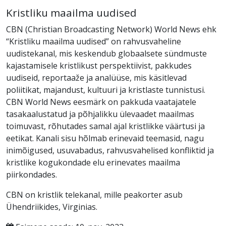
Kristliku maailma uudised
CBN (Christian Broadcasting Network) World News ehk
“Kristliku maailma uudised” on rahvusvaheline
uudistekanal, mis keskendub globaalsete sündmuste
kajastamisele kristlikust perspektiivist, pakkudes
uudiseid, reportaaže ja analüüse, mis käsitlevad
poliitikat, majandust, kultuuri ja kristlaste tunnistusi.
CBN World News eesmärk on pakkuda vaatajatele
tasakaalustatud ja põhjalikku ülevaadet maailmas
toimuvast, rõhutades samal ajal kristlikke väärtusi ja
eetikat. Kanali sisu hõlmab erinevaid teemasid, nagu
inimõigused, usuvabadus, rahvusvahelised konfliktid ja
kristlike kogukondade elu erinevates maailma
piirkondades.
CBN on kristlik telekanal, mille peakorter asub
Ühendriikides, Virginias.