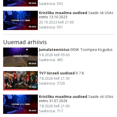
Saateosa: 592
30 min
Kristliku maailma uudised
Saade oli USAs
eetris 13.10.2023
20.10.2023 kell 21.00
Saateosa: 591
30 min
Uuemad arhiivis
Jumalateenistus
EKNK Toompea Kogudus
9.8.2026 kell 09.00
Saateosa: 485
90 min
TV7 Iisraeli uudised
R 7.8.
7.8.2026 kell 21.30
Saateosa: 3726
15 min
Kristliku maailma uudised
Saade oli USAs
eetris 31.07.2026
7.8.2026 kell 21.00
Saateosa: 717
30 min