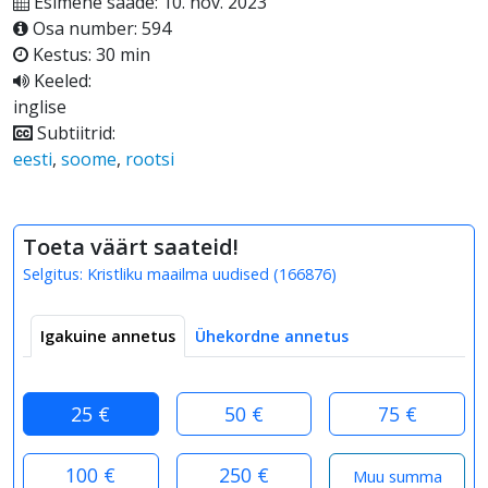
Esimene saade: 10. nov. 2023
Osa number: 594
Kestus: 30 min
Keeled:
inglise
Subtiitrid:
eesti
,
soome
,
rootsi
Toeta väärt saateid!
Selgitus:
Kristliku maailma uudised
(
166876
)
Igakuine annetus
Ühekordne annetus
25 €
50 €
75 €
100 €
250 €