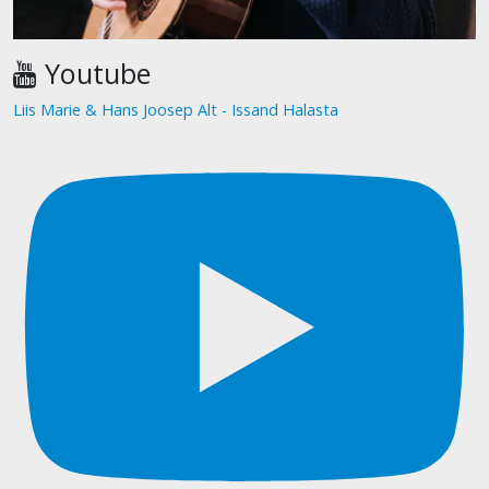
Youtube
Liis Marie & Hans Joosep Alt - Issand Halasta