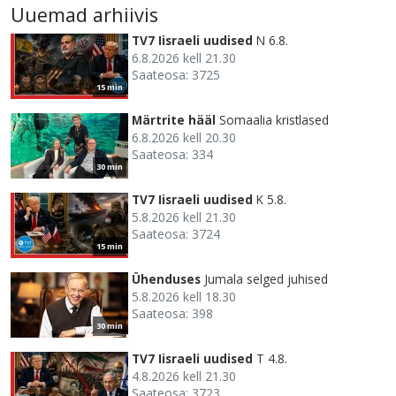
Uuemad arhiivis
TV7 Iisraeli uudised
N 6.8.
6.8.2026 kell 21.30
Saateosa: 3725
15 min
Märtrite hääl
Somaalia kristlased
6.8.2026 kell 20.30
Saateosa: 334
30 min
TV7 Iisraeli uudised
K 5.8.
5.8.2026 kell 21.30
Saateosa: 3724
15 min
Ühenduses
Jumala selged juhised
5.8.2026 kell 18.30
Saateosa: 398
30 min
TV7 Iisraeli uudised
T 4.8.
4.8.2026 kell 21.30
Saateosa: 3723