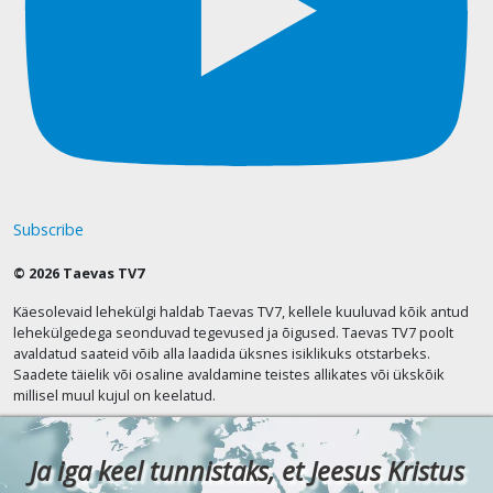
Subscribe
© 2026 Taevas TV7
Käesolevaid lehekülgi haldab Taevas TV7, kellele kuuluvad kõik antud
lehekülgedega seonduvad tegevused ja õigused. Taevas TV7 poolt
avaldatud saateid võib alla laadida üksnes isiklikuks otstarbeks.
Saadete täielik või osaline avaldamine teistes allikates või ükskõik
millisel muul kujul on keelatud.
Ja iga keel tunnistaks, et Jeesus Kristus