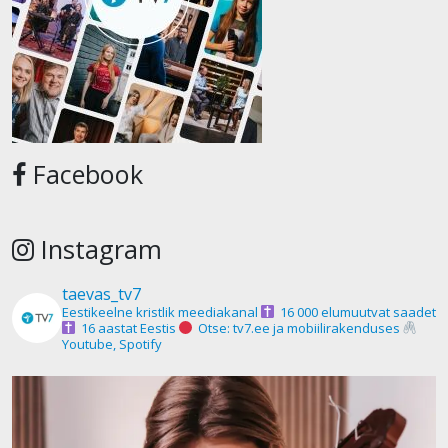
Facebook
Instagram
taevas_tv7
Eestikeelne kristlik meediakanal
16 000 elumuutvat saadet
16 aastat Eestis
Otse: tv7.ee ja mobiilirakenduses
Youtube, Spotify