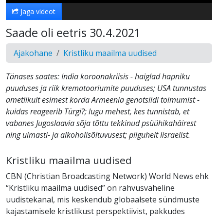
Jaga videot
Saade oli eetris 30.4.2021
Ajakohane
Kristliku maailma uudised
Tänases saates: India koroonakriisis - haiglad hapniku
puuduses ja riik krematooriumite puuduses; USA tunnustas
ametlikult esimest korda Armeenia genotsiidi toimumist -
kuidas reageerib Türgi?; lugu mehest, kes tunnistab, et
vabanes Jugoslaavia sõja tõttu tekkinud psüühikahäirest
ning uimasti- ja alkoholisõltuvusest; pilguheit Iisraelist.
Kristliku maailma uudised
CBN (Christian Broadcasting Network) World News ehk
“Kristliku maailma uudised” on rahvusvaheline
uudistekanal, mis keskendub globaalsete sündmuste
kajastamisele kristlikust perspektiivist, pakkudes