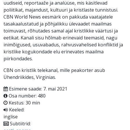
uudiseid, reportaaže ja analüüse, mis käsitlevad
poliitikat, majandust, kultuuri ja kristlaste tunnistusi.
CBN World News eesmärk on pakkuda vaatajatele
tasakaalustatud ja põhjalikku ülevaadet maailmas
toimuvast, rõhutades samal ajal kristlikke väärtusi ja
eetikat. Kanali sisu hõlmab erinevaid teemasid, nagu
inimõigused, usuvabadus, rahvusvahelised konfliktid ja
kristlike kogukondade elu erinevates maailma
piirkondades.
CBN on kristlik telekanal, mille peakorter asub
Ühendriikides, Virginias.
Esimene saade: 7. mai 2021
Osa number: 480
Kestus: 30 min
Keeled:
inglise
Subtiitrid: