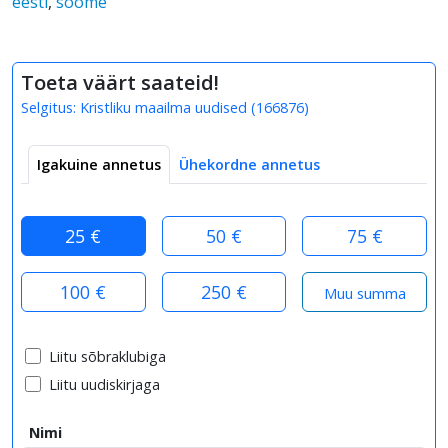
eesti
,
soome
Toeta väärt saateid!
Selgitus:
Kristliku maailma uudised
(
166876
)
Igakuine annetus
Ühekordne annetus
25 €
50 €
75 €
100 €
250 €
Liitu sõbraklubiga
Liitu uudiskirjaga
Nimi