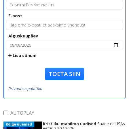
E-post
Alguskuupäev
Lisa sõnum
TOETA SIIN
Privaatsuspoliitika
AUTOPLAY
Kristliku maailma uudised
Saade oli USAs
Kõige uuemad
eetris 24.07.2026