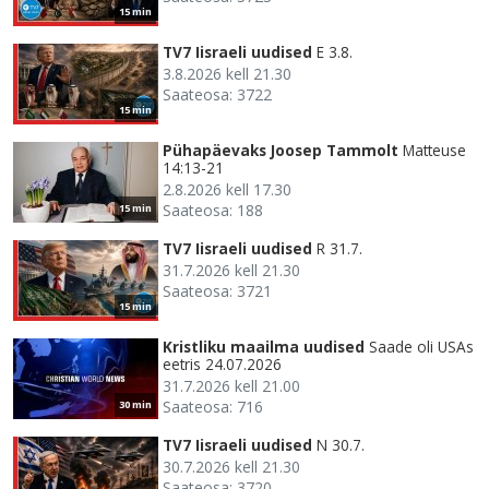
15 min
TV7 Iisraeli uudised
E 3.8.
3.8.2026 kell 21.30
Saateosa: 3722
15 min
Pühapäevaks Joosep Tammolt
Matteuse
14:13-21
2.8.2026 kell 17.30
Saateosa: 188
15 min
TV7 Iisraeli uudised
R 31.7.
31.7.2026 kell 21.30
Saateosa: 3721
15 min
Kristliku maailma uudised
Saade oli USAs
eetris 24.07.2026
31.7.2026 kell 21.00
Saateosa: 716
30 min
TV7 Iisraeli uudised
N 30.7.
30.7.2026 kell 21.30
Saateosa: 3720