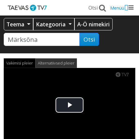
Menüü
Teema
Kategooria
A-Ö nimekiri
Otsi
Vaikimisi pleier
Alternatiivsed pleier
Esita
video