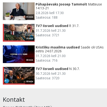
Pühapäevaks Joosep Tammolt
Matteuse
14:13-21
2.8.2026 kell 17.30
Saateosa: 188
15 min
TV7 Iisraeli uudised
R 31.7.
31.7.2026 kell 21.30
Saateosa: 3721
15 min
Kristliku maailma uudised
Saade oli USAs
eetris 24.07.2026
31.7.2026 kell 21.00
Saateosa: 716
30 min
TV7 Iisraeli uudised
N 30.7.
30.7.2026 kell 21.30
Saateosa: 3720
15 min
Kontakt