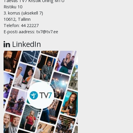
Taevas TV7 Kristlik Ühing MTÜ
Ristiku 10
3. korrus (uksekell 7)
10612, Tallinn
Telefon: 44 22227
E-posti aadress: tv7@tv7.ee
LinkedIn