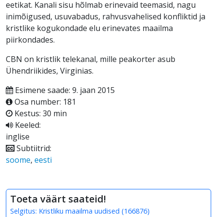
eetikat. Kanali sisu hõlmab erinevaid teemasid, nagu
inimõigused, usuvabadus, rahvusvahelised konfliktid ja
kristlike kogukondade elu erinevates maailma
piirkondades.
CBN on kristlik telekanal, mille peakorter asub
Ühendriikides, Virginias.
Esimene saade: 9. jaan 2015
Osa number: 181
Kestus: 30 min
Keeled:
inglise
Subtiitrid:
soome
,
eesti
Toeta väärt saateid!
Selgitus:
Kristliku maailma uudised
(
166876
)