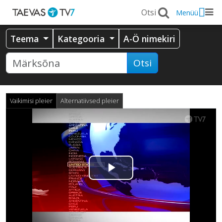
Menüü
Teema
Kategooria
A-Ö nimekiri
Otsi
Vaikimisi pleier
Alternatiivsed pleier
Esita
video