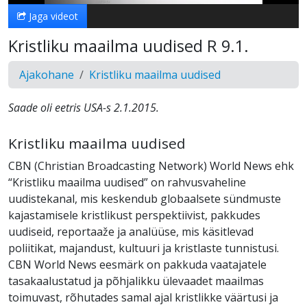
Jaga videot
Kristliku maailma uudised R 9.1.
Ajakohane
Kristliku maailma uudised
Saade oli eetris USA-s 2.1.2015.
Kristliku maailma uudised
CBN (Christian Broadcasting Network) World News ehk
“Kristliku maailma uudised” on rahvusvaheline
uudistekanal, mis keskendub globaalsete sündmuste
kajastamisele kristlikust perspektiivist, pakkudes
uudiseid, reportaaže ja analüüse, mis käsitlevad
poliitikat, majandust, kultuuri ja kristlaste tunnistusi.
CBN World News eesmärk on pakkuda vaatajatele
tasakaalustatud ja põhjalikku ülevaadet maailmas
toimuvast, rõhutades samal ajal kristlikke väärtusi ja