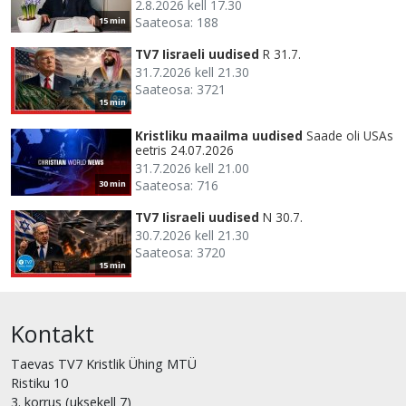
2.8.2026 kell 17.30
Saateosa: 188
15 min
TV7 Iisraeli uudised
R 31.7.
31.7.2026 kell 21.30
Saateosa: 3721
15 min
Kristliku maailma uudised
Saade oli USAs
eetris 24.07.2026
31.7.2026 kell 21.00
Saateosa: 716
30 min
TV7 Iisraeli uudised
N 30.7.
30.7.2026 kell 21.30
Saateosa: 3720
15 min
Kontakt
Taevas TV7 Kristlik Ühing MTÜ
Ristiku 10
3. korrus (uksekell 7)