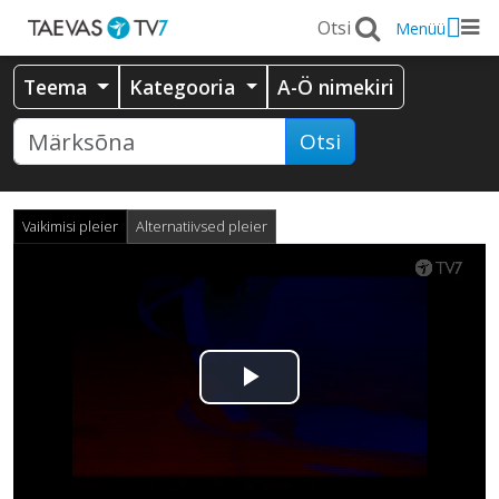
Menüü
Teema
Kategooria
A-Ö nimekiri
Otsi
Vaikimisi pleier
Alternatiivsed pleier
Esita
video