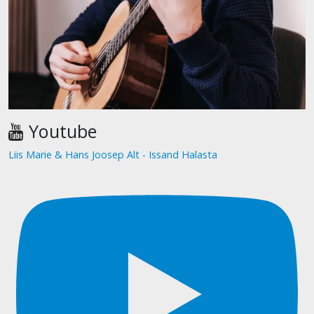
Youtube
Liis Marie & Hans Joosep Alt - Issand Halasta