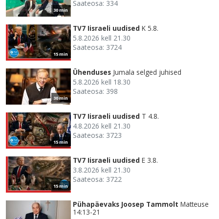
Saateosa: 334
30 min
TV7 Iisraeli uudised
K 5.8.
5.8.2026 kell 21.30
Saateosa: 3724
15 min
Ühenduses
Jumala selged juhised
5.8.2026 kell 18.30
Saateosa: 398
30 min
TV7 Iisraeli uudised
T 4.8.
4.8.2026 kell 21.30
Saateosa: 3723
15 min
TV7 Iisraeli uudised
E 3.8.
3.8.2026 kell 21.30
Saateosa: 3722
15 min
Pühapäevaks Joosep Tammolt
Matteuse
14:13-21