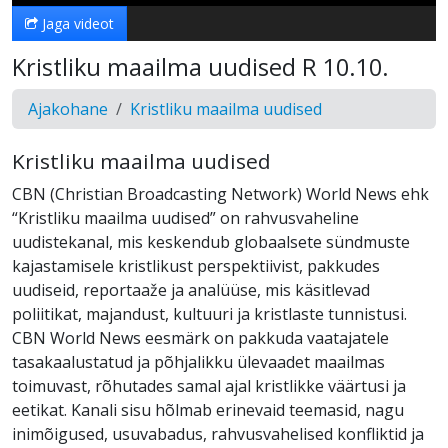
Jaga videot
Kristliku maailma uudised R 10.10.
Ajakohane
Kristliku maailma uudised
Kristliku maailma uudised
CBN (Christian Broadcasting Network) World News ehk
“Kristliku maailma uudised” on rahvusvaheline
uudistekanal, mis keskendub globaalsete sündmuste
kajastamisele kristlikust perspektiivist, pakkudes
uudiseid, reportaaže ja analüüse, mis käsitlevad
poliitikat, majandust, kultuuri ja kristlaste tunnistusi.
CBN World News eesmärk on pakkuda vaatajatele
tasakaalustatud ja põhjalikku ülevaadet maailmas
toimuvast, rõhutades samal ajal kristlikke väärtusi ja
eetikat. Kanali sisu hõlmab erinevaid teemasid, nagu
inimõigused, usuvabadus, rahvusvahelised konfliktid ja