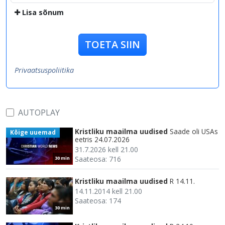
Lisa sõnum
TOETA SIIN
Privaatsuspoliitika
AUTOPLAY
Kristliku maailma uudised
Saade oli USAs
Kõige uuemad
eetris 24.07.2026
31.7.2026 kell 21.00
Saateosa: 716
30 min
Kristliku maailma uudised
R 14.11.
14.11.2014 kell 21.00
Saateosa: 174
30 min