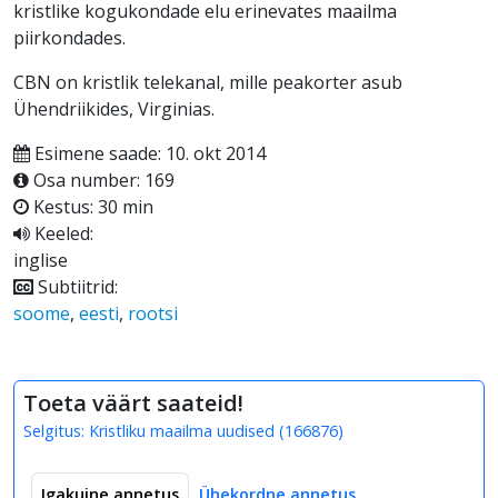
kristlike kogukondade elu erinevates maailma
piirkondades.
CBN on kristlik telekanal, mille peakorter asub
Ühendriikides, Virginias.
Esimene saade: 10. okt 2014
Osa number: 169
Kestus: 30 min
Keeled:
inglise
Subtiitrid:
soome
,
eesti
,
rootsi
Toeta väärt saateid!
Selgitus:
Kristliku maailma uudised
(
166876
)
Igakuine annetus
Ühekordne annetus