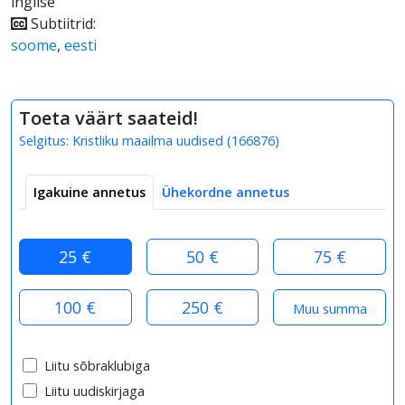
inglise
Subtiitrid:
soome
,
eesti
Toeta väärt saateid!
Selgitus:
Kristliku maailma uudised
(
166876
)
Igakuine annetus
Ühekordne annetus
25 €
50 €
75 €
100 €
250 €
Liitu sõbraklubiga
Liitu uudiskirjaga