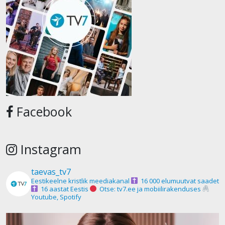
Facebook
Instagram
taevas_tv7
Eestikeelne kristlik meediakanal
16 000 elumuutvat saadet
16 aastat Eestis
Otse: tv7.ee ja mobiilirakenduses
Youtube, Spotify