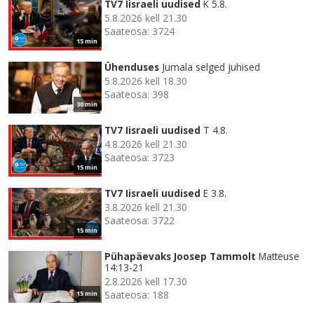
TV7 Iisraeli uudised
K 5.8.
5.8.2026 kell 21.30
Saateosa: 3724
15 min
Ühenduses
Jumala selged juhised
5.8.2026 kell 18.30
Saateosa: 398
30 min
TV7 Iisraeli uudised
T 4.8.
4.8.2026 kell 21.30
Saateosa: 3723
15 min
TV7 Iisraeli uudised
E 3.8.
3.8.2026 kell 21.30
Saateosa: 3722
15 min
Pühapäevaks Joosep Tammolt
Matteuse
14:13-21
2.8.2026 kell 17.30
Saateosa: 188
15 min