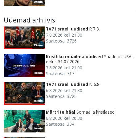
30 min
Uuemad arhiivis
TV7 Iisraeli uudised
R 7.8.
7.8.2026 kell 21.30
Saateosa: 3726
15 min
Kristliku maailma uudised
Saade oli USAs
eetris 31.07.2026
7.8.2026 kell 21.00
Saateosa: 717
30 min
TV7 Iisraeli uudised
N 6.8.
6.8.2026 kell 21.30
Saateosa: 3725
15 min
Märtrite hääl
Somaalia kristlased
6.8.2026 kell 20.30
Saateosa: 334
30 min