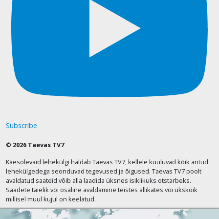
Subscribe
© 2026 Taevas TV7
Käesolevaid lehekülgi haldab Taevas TV7, kellele kuuluvad kõik antud
lehekülgedega seonduvad tegevused ja õigused. Taevas TV7 poolt
avaldatud saateid võib alla laadida üksnes isiklikuks otstarbeks.
Saadete täielik või osaline avaldamine teistes allikates või ükskõik
millisel muul kujul on keelatud.