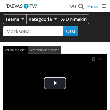
Menüü
Teema
Kategooria
A-Ö nimekiri
Otsi
Vaikimisi pleier
Alternatiivsed pleier
Esita
video