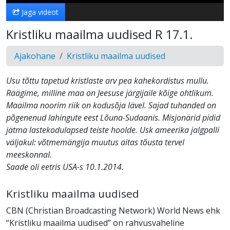
Jaga videot
Kristliku maailma uudised R 17.1.
Ajakohane
Kristliku maailma uudised
Usu tõttu tapetud kristlaste arv pea kahekordistus mullu.
Räägime, milline maa on Jeesuse järgijaile kõige ohtlikum.
Maailma noorim riik on kodusõja lävel. Sajad tuhanded on
põgenenud lahingute eest Lõuna-Sudaanis. Misjonärid pidid
jätma lastekodulapsed teiste hoolde. Usk ameerika jalgpalli
väljakul: võtmemängija muutus aitas tõusta tervel
meeskonnal.
Saade oli eetris USA-s 10.1.2014.
Kristliku maailma uudised
CBN (Christian Broadcasting Network) World News ehk
“Kristliku maailma uudised” on rahvusvaheline