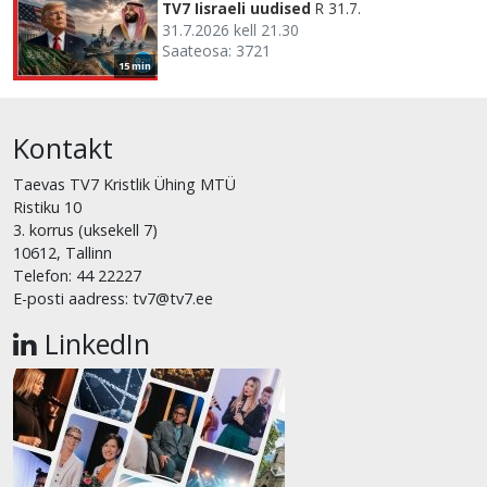
TV7 Iisraeli uudised
R 31.7.
31.7.2026 kell 21.30
Saateosa: 3721
15 min
Kontakt
Taevas TV7 Kristlik Ühing MTÜ
Ristiku 10
3. korrus (uksekell 7)
10612, Tallinn
Telefon: 44 22227
E-posti aadress: tv7@tv7.ee
LinkedIn