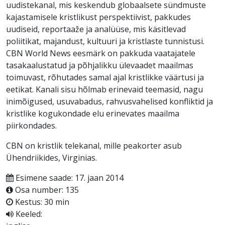
uudistekanal, mis keskendub globaalsete sündmuste
kajastamisele kristlikust perspektiivist, pakkudes
uudiseid, reportaaže ja analüüse, mis käsitlevad
poliitikat, majandust, kultuuri ja kristlaste tunnistusi.
CBN World News eesmärk on pakkuda vaatajatele
tasakaalustatud ja põhjalikku ülevaadet maailmas
toimuvast, rõhutades samal ajal kristlikke väärtusi ja
eetikat. Kanali sisu hõlmab erinevaid teemasid, nagu
inimõigused, usuvabadus, rahvusvahelised konfliktid ja
kristlike kogukondade elu erinevates maailma
piirkondades.
CBN on kristlik telekanal, mille peakorter asub
Ühendriikides, Virginias.
Esimene saade: 17. jaan 2014
Osa number: 135
Kestus: 30 min
Keeled: