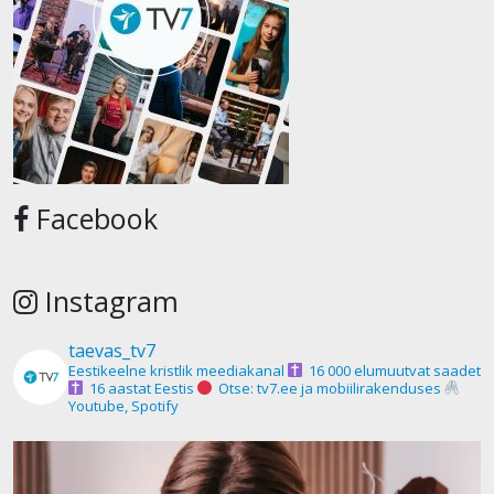
Facebook
Instagram
taevas_tv7
Eestikeelne kristlik meediakanal
16 000 elumuutvat saadet
16 aastat Eestis
Otse: tv7.ee ja mobiilirakenduses
Youtube, Spotify