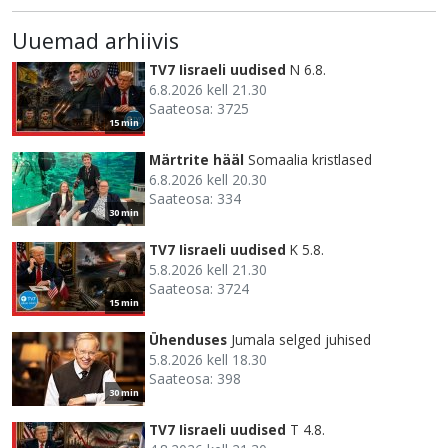
Uuemad arhiivis
TV7 Iisraeli uudised
N 6.8.
6.8.2026 kell 21.30
Saateosa: 3725
15 min
Märtrite hääl
Somaalia kristlased
6.8.2026 kell 20.30
Saateosa: 334
30 min
TV7 Iisraeli uudised
K 5.8.
5.8.2026 kell 21.30
Saateosa: 3724
15 min
Ühenduses
Jumala selged juhised
5.8.2026 kell 18.30
Saateosa: 398
30 min
TV7 Iisraeli uudised
T 4.8.