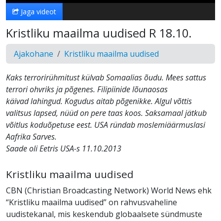
Jaga videot
Kristliku maailma uudised R 18.10.
Ajakohane
Kristliku maailma uudised
Kaks terrorirühmitust külvab Somaalias õudu. Mees sattus
terrori ohvriks ja põgenes. Filipiinide lõunaosas
käivad lahingud. Kogudus aitab põgenikke. Algul võttis
valitsus lapsed, nüüd on pere taas koos. Saksamaal jätkub
võitlus koduõpetuse eest. USA ründab moslemiäärmuslasi
Aafrika Sarves.
Saade oli Eetris USA-s 11.10.2013
Kristliku maailma uudised
CBN (Christian Broadcasting Network) World News ehk
“Kristliku maailma uudised” on rahvusvaheline
uudistekanal, mis keskendub globaalsete sündmuste