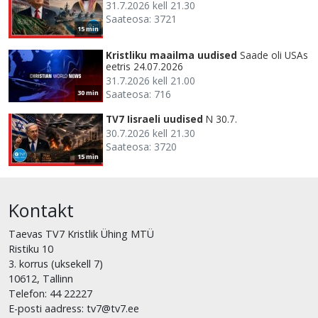
31.7.2026 kell 21.30
Saateosa: 3721
15 min
Kristliku maailma uudised
Saade oli USAs
eetris 24.07.2026
31.7.2026 kell 21.00
Saateosa: 716
30 min
TV7 Iisraeli uudised
N 30.7.
30.7.2026 kell 21.30
Saateosa: 3720
15 min
Kontakt
Taevas TV7 Kristlik Ühing MTÜ
Ristiku 10
3. korrus (uksekell 7)
10612, Tallinn
Telefon: 44 22227
E-posti aadress: tv7@tv7.ee