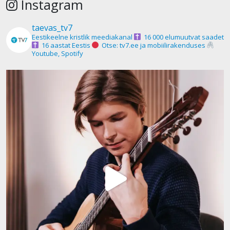
Instagram
taevas_tv7
Eestikeelne kristlik meediakanal
16 000 elumuutvat saadet
16 aastat Eestis
Otse: tv7.ee ja mobiilirakenduses
Youtube, Spotify