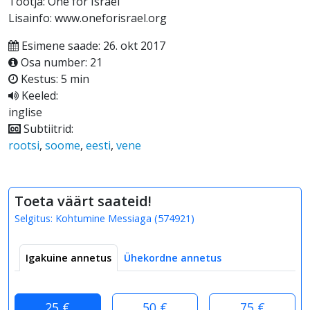
Tootja: One for Israel
Lisainfo: www.oneforisrael.org
Esimene saade: 26. okt 2017
Osa number: 21
Kestus: 5 min
Keeled:
inglise
Subtiitrid:
rootsi
,
soome
,
eesti
,
vene
Toeta väärt saateid!
Selgitus:
Kohtumine Messiaga
(
574921
)
Igakuine annetus
Ühekordne annetus
25 €
50 €
75 €