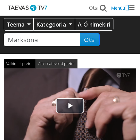
Menüü
Teema
Kategooria
A-Ö nimekiri
Otsi
Vaikimisi pleier
Alternatiivsed pleier
Esita
video