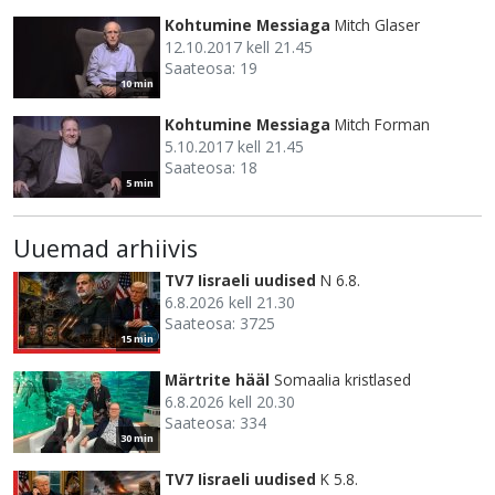
Kohtumine Messiaga
Mitch Glaser
12.10.2017 kell 21.45
Saateosa: 19
10 min
Kohtumine Messiaga
Mitch Forman
5.10.2017 kell 21.45
Saateosa: 18
5 min
Uuemad arhiivis
TV7 Iisraeli uudised
N 6.8.
6.8.2026 kell 21.30
Saateosa: 3725
15 min
Märtrite hääl
Somaalia kristlased
6.8.2026 kell 20.30
Saateosa: 334
30 min
TV7 Iisraeli uudised
K 5.8.