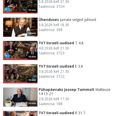
5.8.2026 kell 21.30
Saateosa: 3724
15 min
Ühenduses
Jumala selged juhised
5.8.2026 kell 18.30
Saateosa: 398
30 min
TV7 Iisraeli uudised
T 4.8.
4.8.2026 kell 21.30
Saateosa: 3723
15 min
TV7 Iisraeli uudised
E 3.8.
3.8.2026 kell 21.30
Saateosa: 3722
15 min
Pühapäevaks Joosep Tammolt
Matteuse
14:13-21
2.8.2026 kell 17.30
Saateosa: 188
15 min
TV7 Iisraeli uudised
R 31.7.