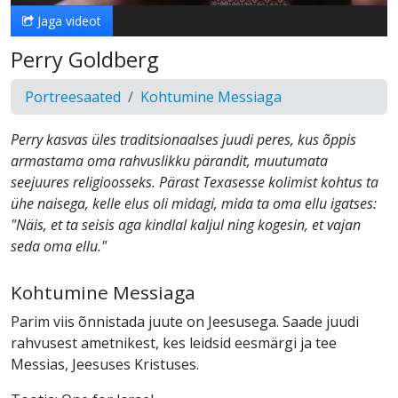
Jaga videot
Perry Goldberg
Portreesaated
Kohtumine Messiaga
Perry kasvas üles traditsionaalses juudi peres, kus õppis
armastama oma rahvuslikku pärandit, muutumata
seejuures religioosseks. Pärast Texasesse kolimist kohtus ta
ühe naisega, kelle elus oli midagi, mida ta oma ellu igatses:
"Näis, et ta seisis aga kindlal kaljul ning kogesin, et vajan
seda oma ellu."
Kohtumine Messiaga
Parim viis õnnistada juute on Jeesusega. Saade juudi
rahvusest ametnikest, kes leidsid eesmärgi ja tee
Messias, Jeesuses Kristuses.