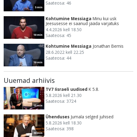
Saateosa: 46
5 min
Kohtumine Messiaga
Minu kui usk
Jeesusesse ei saanud jääda varjatuks
4.4.2026 kell 18.50
Saateosa: 45
10 min
Kohtumine Messiaga
Jonathan Bernis
28.6.2022 kell 22.25
Saateosa: 44
10 min
Uuemad arhiivis
TV7 Iisraeli uudised
K 5.8.
5.8.2026 kell 21.30
Saateosa: 3724
15 min
Ühenduses
Jumala selged juhised
5.8.2026 kell 18.30
Saateosa: 398
30 min