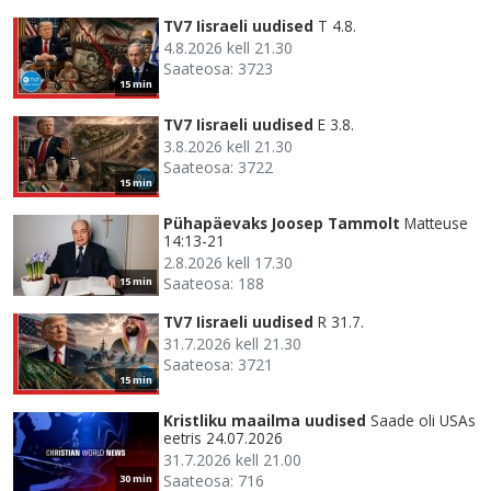
TV7 Iisraeli uudised
T 4.8.
4.8.2026 kell 21.30
Saateosa: 3723
15 min
TV7 Iisraeli uudised
E 3.8.
3.8.2026 kell 21.30
Saateosa: 3722
15 min
Pühapäevaks Joosep Tammolt
Matteuse
14:13-21
2.8.2026 kell 17.30
Saateosa: 188
15 min
TV7 Iisraeli uudised
R 31.7.
31.7.2026 kell 21.30
Saateosa: 3721
15 min
Kristliku maailma uudised
Saade oli USAs
eetris 24.07.2026
31.7.2026 kell 21.00
Saateosa: 716
30 min