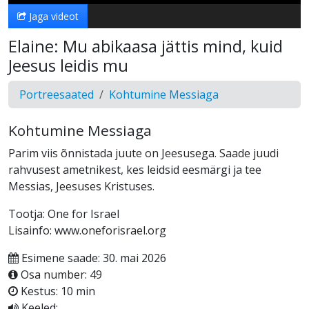
Jaga videot
Elaine: Mu abikaasa jättis mind, kuid
Jeesus leidis mu
Portreesaated
Kohtumine Messiaga
Kohtumine Messiaga
Parim viis õnnistada juute on Jeesusega. Saade juudi
rahvusest ametnikest, kes leidsid eesmärgi ja tee
Messias, Jeesuses Kristuses.
Tootja: One for Israel
Lisainfo: www.oneforisrael.org
Esimene saade: 30. mai 2026
Osa number: 49
Kestus: 10 min
Keeled: