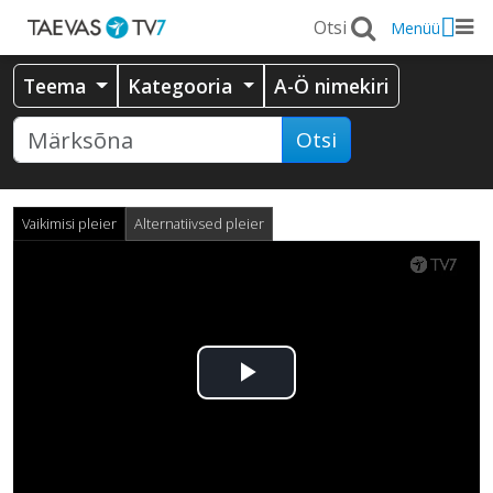
Menüü
Teema
Kategooria
A-Ö nimekiri
Otsi
Vaikimisi pleier
Alternatiivsed pleier
Esita
video