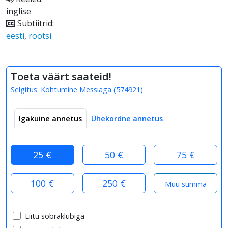
inglise
Subtiitrid:
eesti
,
rootsi
Toeta väärt saateid!
Selgitus:
Kohtumine Messiaga
(
574921
)
Igakuine annetus
Ühekordne annetus
25 €
50 €
75 €
100 €
250 €
Liitu sõbraklubiga