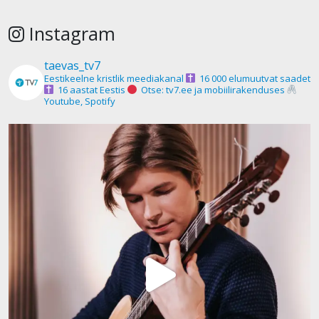
Instagram
taevas_tv7
Eestikeelne kristlik meediakanal
16 000 elumuutvat saadet
16 aastat Eestis
Otse: tv7.ee ja mobiilirakenduses
Youtube, Spotify