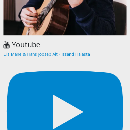
Youtube
Liis Marie & Hans Joosep Alt - Issand Halasta