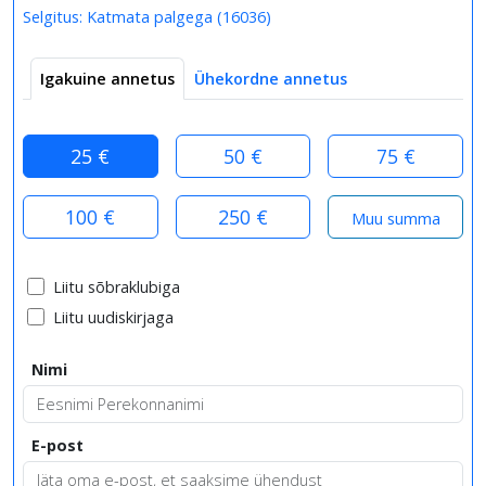
Selgitus:
Katmata palgega
(
16036
)
Igakuine annetus
Ühekordne annetus
25 €
50 €
75 €
100 €
250 €
Liitu sõbraklubiga
Liitu uudiskirjaga
Nimi
E-post