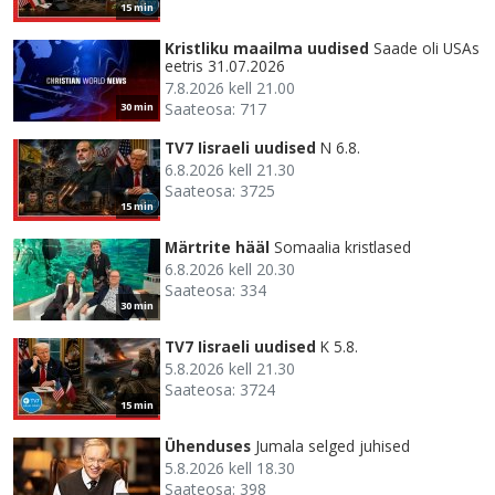
15 min
Kristliku maailma uudised
Saade oli USAs
eetris 31.07.2026
7.8.2026 kell 21.00
Saateosa: 717
30 min
TV7 Iisraeli uudised
N 6.8.
6.8.2026 kell 21.30
Saateosa: 3725
15 min
Märtrite hääl
Somaalia kristlased
6.8.2026 kell 20.30
Saateosa: 334
30 min
TV7 Iisraeli uudised
K 5.8.
5.8.2026 kell 21.30
Saateosa: 3724
15 min
Ühenduses
Jumala selged juhised
5.8.2026 kell 18.30
Saateosa: 398