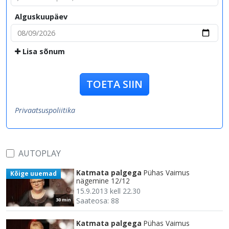
Alguskuupäev
Lisa sõnum
TOETA SIIN
Privaatsuspoliitika
AUTOPLAY
Katmata palgega
Pühas Vaimus
Kõige uuemad
nägemine 12/12
15.9.2013 kell 22.30
Saateosa: 88
30 min
Katmata palgega
Pühas Vaimus