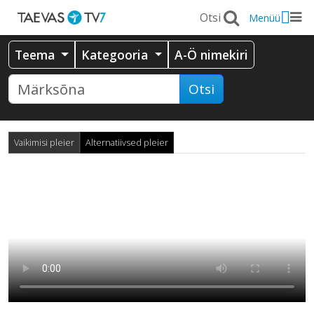
Menüü
Teema
Kategooria
A-Ö nimekiri
Otsi
Vaikimisi pleier
Alternatiivsed pleier