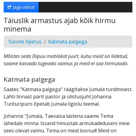
Jaga videot
Täiuslik armastus ajab kõik hirmu
minema
Soome õpetus
Katmata palgega
Mõistes seda õlipuu mahlakat juurt, kuhu meid on liidetud,
saame kasvada tugevaks vaimus ja meid ei saa hirmutada.
Katmata palgega
Saates "Katmata palgega" räägitakse Jumala tundmisest.
Lahti linnast pärit pastor ja ülistusjuht Johanna
Tunturipuro õpetab Jumala ligiolu teemal.
Johanna: "Jumala, Taevaisa lastena saame Tema
lähedale minna. Issand himustab armukadeduseni meie
sees olevat vaimu. Tema on meid loonud! Meid on