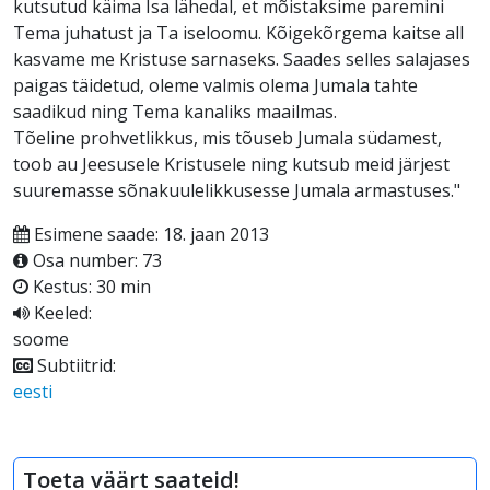
kutsutud käima Isa lähedal, et mõistaksime paremini
Tema juhatust ja Ta iseloomu. Kõigekõrgema kaitse all
kasvame me Kristuse sarnaseks. Saades selles salajases
paigas täidetud, oleme valmis olema Jumala tahte
saadikud ning Tema kanaliks maailmas.
Tõeline prohvetlikkus, mis tõuseb Jumala südamest,
toob au Jeesusele Kristusele ning kutsub meid järjest
suuremasse sõnakuulelikkusesse Jumala armastuses."
Esimene saade: 18. jaan 2013
Osa number: 73
Kestus: 30 min
Keeled:
soome
Subtiitrid:
eesti
Toeta väärt saateid!