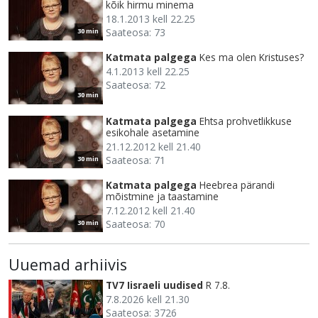
kõik hirmu minema
18.1.2013 kell 22.25
Saateosa: 73
30 min
Katmata palgega
Kes ma olen Kristuses?
4.1.2013 kell 22.25
Saateosa: 72
30 min
Katmata palgega
Ehtsa prohvetlikkuse
esikohale asetamine
21.12.2012 kell 21.40
Saateosa: 71
30 min
Katmata palgega
Heebrea pärandi
mõistmine ja taastamine
7.12.2012 kell 21.40
Saateosa: 70
30 min
Uuemad arhiivis
TV7 Iisraeli uudised
R 7.8.
7.8.2026 kell 21.30
Saateosa: 3726