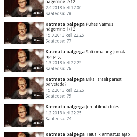
nägemine 2/12
2.4.2013 kell 17.00
Saateosa: 78
30 min
Katmata palgega
Pühas Vaimus
nägemine 1/12
15.3.2013 kell 22.25
Saateosa: 77
30 min
Katmata palgega
Säti oma aeg Jumala
aja järgi
1.3.2013 kell 22.25
Saateosa: 76
30 min
Katmata palgega
Miks Iisraeli pärast
palvetada?
15.2.2013 kell 22.25
Saateosa: 75
30 min
Katmata palgega
Jumal ilmub tules
1.2.2013 kell 22.25
Saateosa: 74
30 min
Katmata palgega
Täiuslik armastus ajab