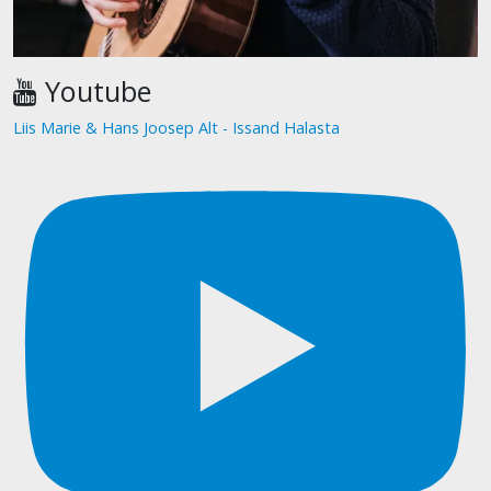
Youtube
Liis Marie & Hans Joosep Alt - Issand Halasta