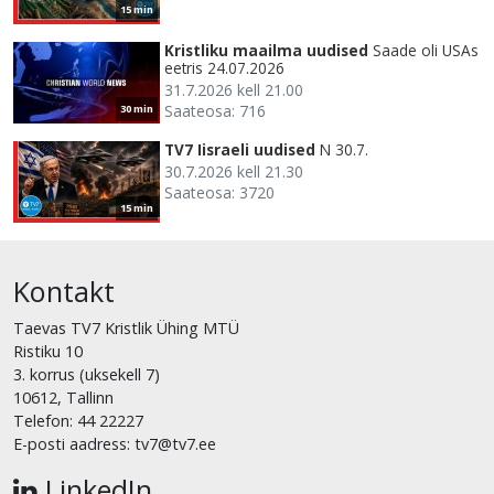
15 min
Kristliku maailma uudised
Saade oli USAs
eetris 24.07.2026
31.7.2026 kell 21.00
Saateosa: 716
30 min
TV7 Iisraeli uudised
N 30.7.
30.7.2026 kell 21.30
Saateosa: 3720
15 min
Kontakt
Taevas TV7 Kristlik Ühing MTÜ
Ristiku 10
3. korrus (uksekell 7)
10612, Tallinn
Telefon: 44 22227
E-posti aadress: tv7@tv7.ee
LinkedIn