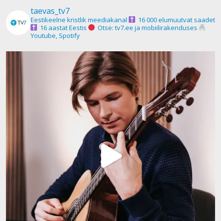
taevas_tv7
Eestikeelne kristlik meediakanal
16 000 elumuutvat saadet
16 aastat Eestis
Otse: tv7.ee ja mobiilirakenduses
Youtube, Spotify