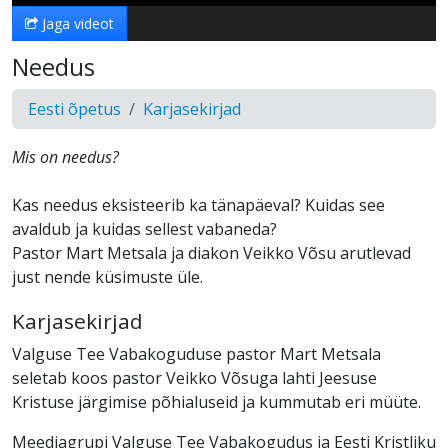
Jaga videot
Needus
Eesti õpetus
Karjasekirjad
Mis on needus?
Kas needus eksisteerib ka tänapäeval? Kuidas see
avaldub ja kuidas sellest vabaneda?
Pastor Mart Metsala ja diakon Veikko Võsu arutlevad
just nende küsimuste üle.
Karjasekirjad
Valguse Tee Vabakoguduse pastor Mart Metsala
seletab koos pastor Veikko Võsuga lahti Jeesuse
Kristuse järgimise põhialuseid ja kummutab eri müüte.
Meediagrupi Valguse Tee Vabakogudus ja Eesti Kristliku