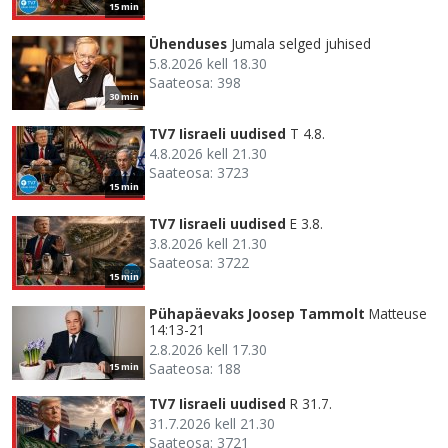
15 min
Ühenduses
Jumala selged juhised
5.8.2026 kell 18.30
Saateosa: 398
30 min
TV7 Iisraeli uudised
T 4.8.
4.8.2026 kell 21.30
Saateosa: 3723
15 min
TV7 Iisraeli uudised
E 3.8.
3.8.2026 kell 21.30
Saateosa: 3722
15 min
Pühapäevaks Joosep Tammolt
Matteuse
14:13-21
2.8.2026 kell 17.30
Saateosa: 188
15 min
TV7 Iisraeli uudised
R 31.7.
31.7.2026 kell 21.30
Saateosa: 3721