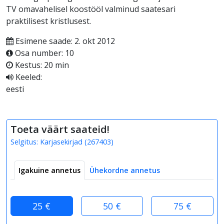
TV omavahelisel koostööl valminud saatesari
praktilisest kristlusest.
Esimene saade: 2. okt 2012
Osa number: 10
Kestus: 20 min
Keeled:
eesti
Toeta väärt saateid!
Selgitus:
Karjasekirjad
(
267403
)
Igakuine annetus
Ühekordne annetus
25 €
50 €
75 €