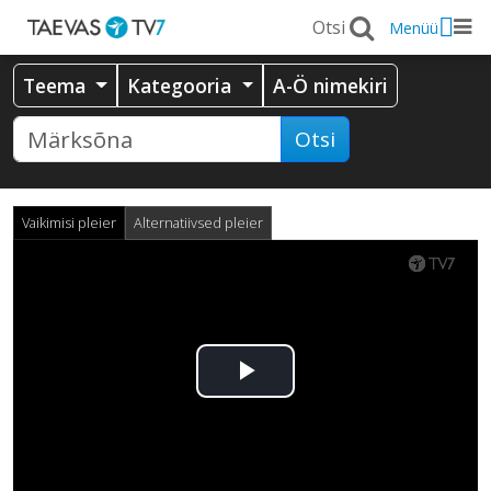
Menüü
Teema
Kategooria
A-Ö nimekiri
Otsi
Vaikimisi pleier
Alternatiivsed pleier
Esita
video