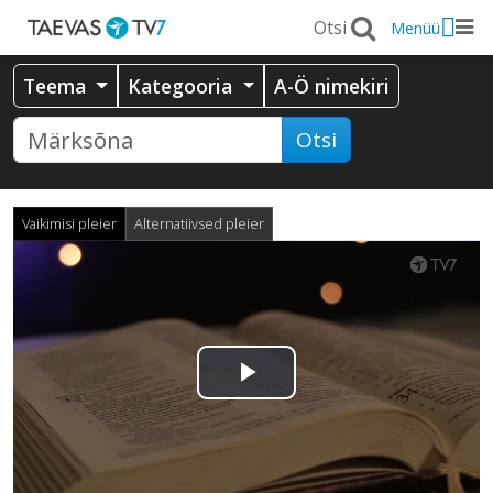
Menüü
Teema
Kategooria
A-Ö nimekiri
Otsi
Vaikimisi pleier
Alternatiivsed pleier
Esita
video