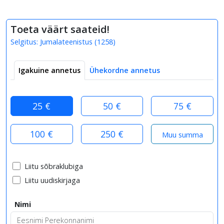
Toeta väärt saateid!
Selgitus:
Jumalateenistus
(
1258
)
Igakuine annetus
Ühekordne annetus
25 €
50 €
75 €
100 €
250 €
Liitu sõbraklubiga
Liitu uudiskirjaga
Nimi