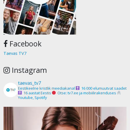
Facebook
Taevas TV7
Instagram
taevas_tv7
Eestikeelne kristlik meediakanal
16 000 elumuutvat saadet
16 aastat Eestis
Otse: tv7.ee ja mobiilirakenduses
Youtube, Spotify