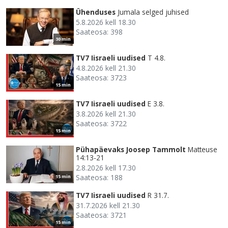
Ühenduses
Jumala selged juhised
5.8.2026 kell 18.30
Saateosa: 398
30 min
TV7 Iisraeli uudised
T 4.8.
4.8.2026 kell 21.30
Saateosa: 3723
15 min
TV7 Iisraeli uudised
E 3.8.
3.8.2026 kell 21.30
Saateosa: 3722
15 min
Pühapäevaks Joosep Tammolt
Matteuse
14:13-21
2.8.2026 kell 17.30
Saateosa: 188
15 min
TV7 Iisraeli uudised
R 31.7.
31.7.2026 kell 21.30
Saateosa: 3721
15 min