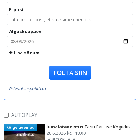
E-post
Alguskuupäev
Lisa sõnum
TOETA SIIN
Privaatsuspoliitika
AUTOPLAY
Jumalateenistus
Tartu Pauluse Kogudus
Kõige uuemad
28.6.2026 kell 18.00
Saateosa: 484