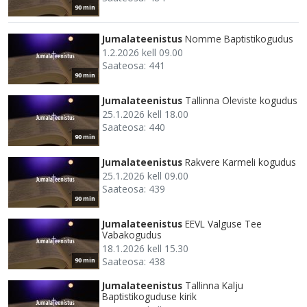
90 min
Jumalateenistus
Nomme Baptistikogudus
1.2.2026 kell 09.00
Saateosa: 441
90 min
Jumalateenistus
Tallinna Oleviste kogudus
25.1.2026 kell 18.00
Saateosa: 440
90 min
Jumalateenistus
Rakvere Karmeli kogudus
25.1.2026 kell 09.00
Saateosa: 439
90 min
Jumalateenistus
EEVL Valguse Tee
Vabakogudus
18.1.2026 kell 15.30
Saateosa: 438
90 min
Jumalateenistus
Tallinna Kalju
Baptistikoguduse kirik