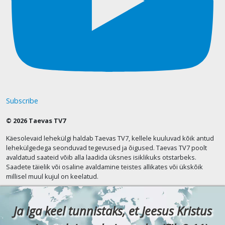
Subscribe
© 2026 Taevas TV7
Käesolevaid lehekülgi haldab Taevas TV7, kellele kuuluvad kõik antud
lehekülgedega seonduvad tegevused ja õigused. Taevas TV7 poolt
avaldatud saateid võib alla laadida üksnes isiklikuks otstarbeks.
Saadete täielik või osaline avaldamine teistes allikates või ükskõik
millisel muul kujul on keelatud.
Ja iga keel tunnistaks, et Jeesus Kristus