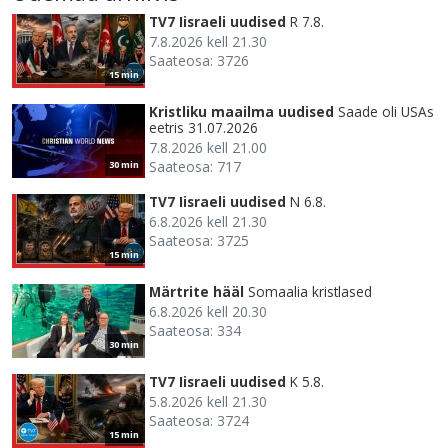
TV7 Iisraeli uudised
R 7.8.
7.8.2026 kell 21.30
Saateosa: 3726
15 min
Kristliku maailma uudised
Saade oli USAs
eetris 31.07.2026
7.8.2026 kell 21.00
Saateosa: 717
30 min
TV7 Iisraeli uudised
N 6.8.
6.8.2026 kell 21.30
Saateosa: 3725
15 min
Märtrite hääl
Somaalia kristlased
6.8.2026 kell 20.30
Saateosa: 334
30 min
TV7 Iisraeli uudised
K 5.8.
5.8.2026 kell 21.30
Saateosa: 3724
15 min