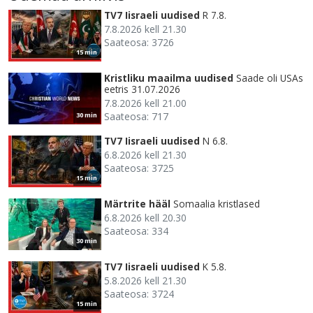
TV7 Iisraeli uudised
R 7.8.
7.8.2026 kell 21.30
Saateosa: 3726
15 min
Kristliku maailma uudised
Saade oli USAs
eetris 31.07.2026
7.8.2026 kell 21.00
Saateosa: 717
30 min
TV7 Iisraeli uudised
N 6.8.
6.8.2026 kell 21.30
Saateosa: 3725
15 min
Märtrite hääl
Somaalia kristlased
6.8.2026 kell 20.30
Saateosa: 334
30 min
TV7 Iisraeli uudised
K 5.8.
5.8.2026 kell 21.30
Saateosa: 3724
15 min