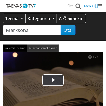
Menüü
Teema
Kategooria
A-Ö nimekiri
Otsi
Vaikimisi pleier
Alternatiivsed pleier
Esita
video