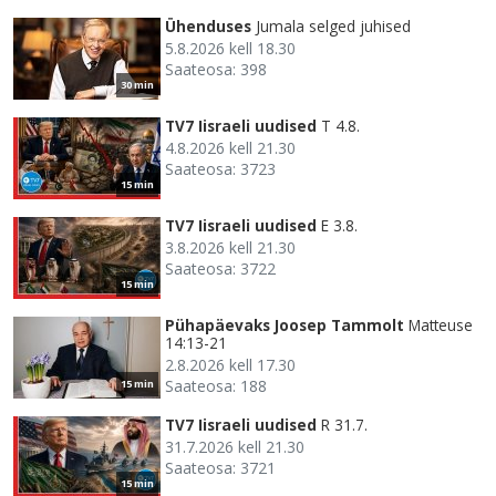
Ühenduses
Jumala selged juhised
5.8.2026 kell 18.30
Saateosa: 398
30 min
TV7 Iisraeli uudised
T 4.8.
4.8.2026 kell 21.30
Saateosa: 3723
15 min
TV7 Iisraeli uudised
E 3.8.
3.8.2026 kell 21.30
Saateosa: 3722
15 min
Pühapäevaks Joosep Tammolt
Matteuse
14:13-21
2.8.2026 kell 17.30
Saateosa: 188
15 min
TV7 Iisraeli uudised
R 31.7.
31.7.2026 kell 21.30
Saateosa: 3721
15 min