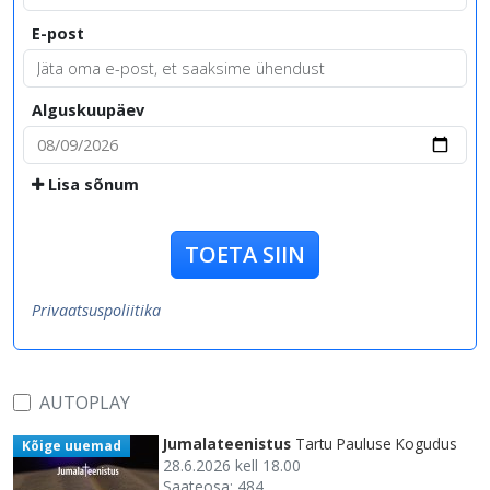
E-post
Alguskuupäev
Lisa sõnum
TOETA SIIN
Privaatsuspoliitika
AUTOPLAY
Jumalateenistus
Tartu Pauluse Kogudus
Kõige uuemad
28.6.2026 kell 18.00
Saateosa: 484