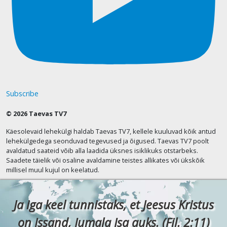
Subscribe
© 2026 Taevas TV7
Käesolevaid lehekülgi haldab Taevas TV7, kellele kuuluvad kõik antud
lehekülgedega seonduvad tegevused ja õigused. Taevas TV7 poolt
avaldatud saateid võib alla laadida üksnes isiklikuks otstarbeks.
Saadete täielik või osaline avaldamine teistes allikates või ükskõik
millisel muul kujul on keelatud.
Ja iga keel tunnistaks, et Jeesus Kristus
on Issand, Jumala Isa auks. (Fil. 2:11)