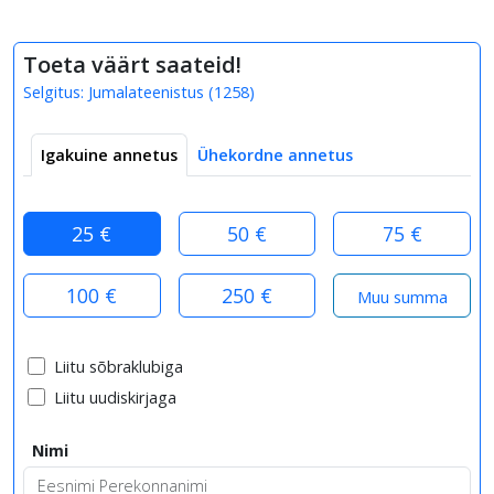
Toeta väärt saateid!
Selgitus:
Jumalateenistus
(
1258
)
Igakuine annetus
Ühekordne annetus
25 €
50 €
75 €
100 €
250 €
Liitu sõbraklubiga
Liitu uudiskirjaga
Nimi