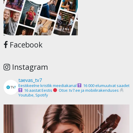
Facebook
Instagram
taevas_tv7
Eestikeelne kristlik meediakanal
16 000 elumuutvat saadet
16 aastat Eestis
Otse: tv7.ee ja mobiilirakenduses
Youtube, Spotify