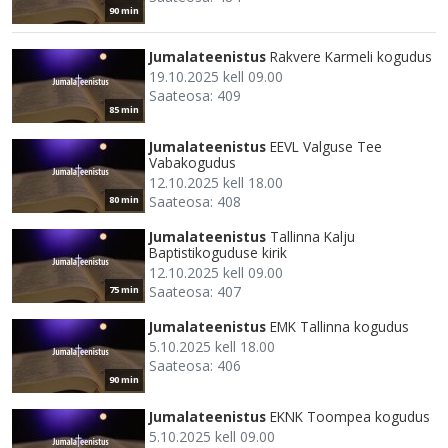
90 min
Jumalateenistus
Rakvere Karmeli kogudus
19.10.2025 kell 09.00
Saateosa: 409
85 min
Jumalateenistus
EEVL Valguse Tee
Vabakogudus
12.10.2025 kell 18.00
Saateosa: 408
80 min
Jumalateenistus
Tallinna Kalju
Baptistikoguduse kirik
12.10.2025 kell 09.00
Saateosa: 407
75 min
Jumalateenistus
EMK Tallinna kogudus
5.10.2025 kell 18.00
Saateosa: 406
90 min
Jumalateenistus
EKNK Toompea kogudus
5.10.2025 kell 09.00