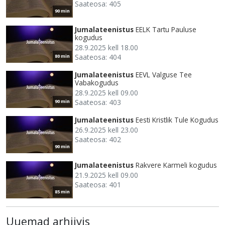
Saateosa: 405
90 min
Jumalateenistus
EELK Tartu Pauluse
kogudus
28.9.2025 kell 18.00
Saateosa: 404
80 min
Jumalateenistus
EEVL Valguse Tee
Vabakogudus
28.9.2025 kell 09.00
Saateosa: 403
90 min
Jumalateenistus
Eesti Kristlik Tule Kogudus
26.9.2025 kell 23.00
Saateosa: 402
90 min
Jumalateenistus
Rakvere Karmeli kogudus
21.9.2025 kell 09.00
Saateosa: 401
85 min
Uuemad arhiivis