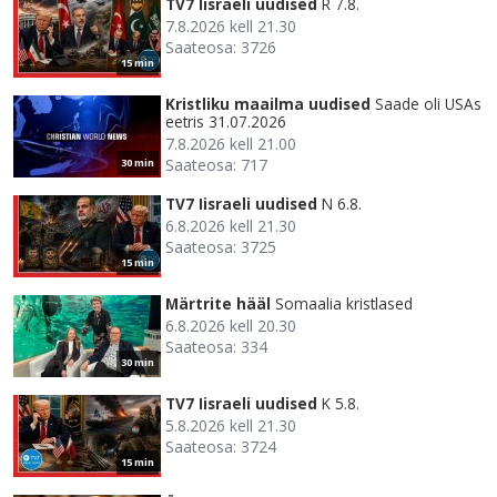
TV7 Iisraeli uudised
R 7.8.
7.8.2026 kell 21.30
Saateosa: 3726
15 min
Kristliku maailma uudised
Saade oli USAs
eetris 31.07.2026
7.8.2026 kell 21.00
Saateosa: 717
30 min
TV7 Iisraeli uudised
N 6.8.
6.8.2026 kell 21.30
Saateosa: 3725
15 min
Märtrite hääl
Somaalia kristlased
6.8.2026 kell 20.30
Saateosa: 334
30 min
TV7 Iisraeli uudised
K 5.8.
5.8.2026 kell 21.30
Saateosa: 3724
15 min