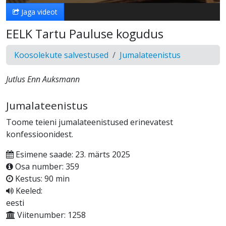
Jaga videot
EELK Tartu Pauluse kogudus
Koosolekute salvestused
Jumalateenistus
Jutlus Enn Auksmann
Jumalateenistus
Toome teieni jumalateenistused erinevatest
konfessioonidest.
Esimene saade: 23. märts 2025
Osa number: 359
Kestus: 90 min
Keeled:
eesti
Viitenumber: 1258