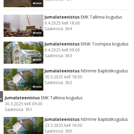
90 min
Jumalateenistus
EMK Tallinna kogudus
6.4.2025 kell 18.00
Saateosa: 364
90 min
Jumalateenistus
EKNK Toompea kogudus
6.4.2025 kell 09.00
Saateosa: 363
90 min
Jumalateenistus
Nõmme Baptistikogudus
30.3.2025 kell 18.00
Saateosa: 362
85 min
Jumalateenistus
EMK Tallinna kogudus
n
30.3.2025 kell 09.00
Saateosa: 361
Jumalateenistus
Nõmme Baptistikogudus
23.3.2025 kell 18.00
Saateosa: 360