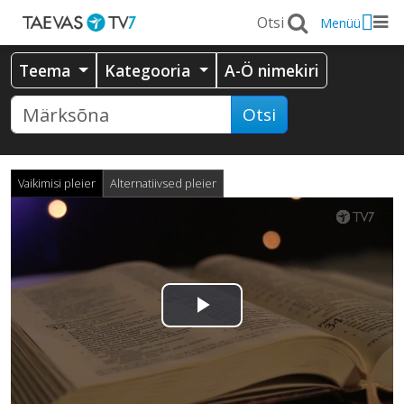
Menüü
Teema
Kategooria
A-Ö nimekiri
Otsi
Vaikimisi pleier
Alternatiivsed pleier
Esita
video