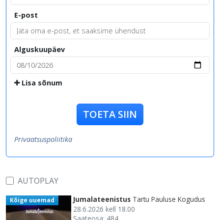
E-post
Alguskuupäev
Lisa sõnum
TOETA SIIN
Privaatsuspoliitika
AUTOPLAY
Jumalateenistus
Tartu Pauluse Kogudus
Kõige uuemad
28.6.2026 kell 18.00
Saateosa: 484