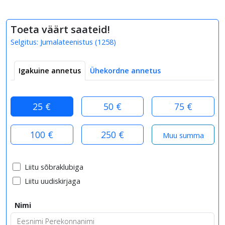
Toeta väärt saateid!
Selgitus:
Jumalateenistus
(
1258
)
Igakuine annetus
Ühekordne annetus
25 €
50 €
75 €
100 €
250 €
Liitu sõbraklubiga
Liitu uudiskirjaga
Nimi