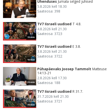
Ühenduses
Jumala selged juhised
5.8.2026 kell 18.30
Saateosa: 398
30 min
TV7 Iisraeli uudised
T 4.8.
4.8.2026 kell 21.30
Saateosa: 3723
15 min
TV7 Iisraeli uudised
E 3.8.
3.8.2026 kell 21.30
Saateosa: 3722
15 min
Pühapäevaks Joosep Tammolt
Matteuse
14:13-21
2.8.2026 kell 17.30
Saateosa: 188
15 min
TV7 Iisraeli uudised
R 31.7.
31.7.2026 kell 21.30
Saateosa: 3721
15 min