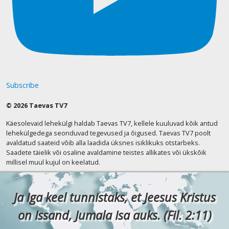
Subscribe
© 2026 Taevas TV7
Käesolevaid lehekülgi haldab Taevas TV7, kellele kuuluvad kõik antud
lehekülgedega seonduvad tegevused ja õigused. Taevas TV7 poolt
avaldatud saateid võib alla laadida üksnes isiklikuks otstarbeks.
Saadete täielik või osaline avaldamine teistes allikates või ükskõik
millisel muul kujul on keelatud.
Ja iga keel tunnistaks, et Jeesus Kristus
on Issand, Jumala Isa auks. (Fil. 2:11)