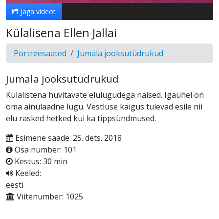
Jaga videot
Külalisena Ellen Jallai
Portreesaated
Jumala jooksutüdrukud
Jumala jooksutüdrukud
Külalistena huvitavate elulugudega naised. Igaühel on
oma ainulaadne lugu. Vestluse käigus tulevad esile nii
elu rasked hetked kui ka tippsündmused.
Esimene saade: 25. dets. 2018
Osa number: 101
Kestus: 30 min
Keeled:
eesti
Viitenumber: 1025