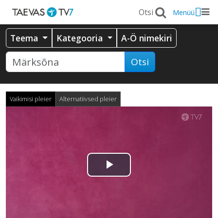
Menüü
Teema
Kategooria
A-Ö nimekiri
Otsi
Vaikimisi pleier
Alternatiivsed pleier
Esita
video