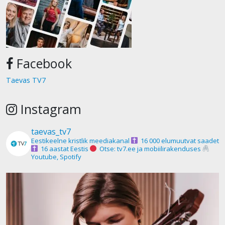
Facebook
Taevas TV7
Instagram
taevas_tv7
Eestikeelne kristlik meediakanal
16 000 elumuutvat saadet
16 aastat Eestis
Otse: tv7.ee ja mobiilirakenduses
Youtube, Spotify