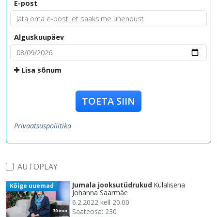
E-post
Alguskuupäev
Lisa sõnum
TOETA SIIN
Privaatsuspoliitika
AUTOPLAY
Jumala jooksutüdrukud
Külalisena
Kõige uuemad
Johanna Saarmäe
6.2.2022 kell 20.00
Saateosa: 230
30 min