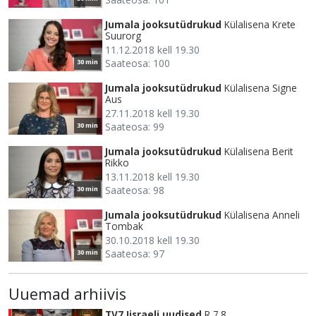
Jumala jooksutüdrukud
Külalisena Krete
Suurorg
11.12.2018 kell 19.30
Saateosa: 100
30 min
Jumala jooksutüdrukud
Külalisena Signe
Aus
27.11.2018 kell 19.30
Saateosa: 99
30 min
Jumala jooksutüdrukud
Külalisena Berit
Rikko
13.11.2018 kell 19.30
Saateosa: 98
30 min
Jumala jooksutüdrukud
Külalisena Anneli
Tombak
30.10.2018 kell 19.30
Saateosa: 97
30 min
Uuemad arhiivis
TV7 Iisraeli uudised
R 7.8.