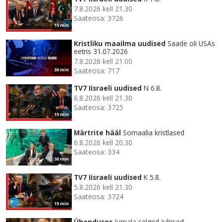
7.8.2026 kell 21.30
Saateosa: 3726
15 min
Kristliku maailma uudised
Saade oli USAs
eetris 31.07.2026
7.8.2026 kell 21.00
Saateosa: 717
30 min
TV7 Iisraeli uudised
N 6.8.
6.8.2026 kell 21.30
Saateosa: 3725
15 min
Märtrite hääl
Somaalia kristlased
6.8.2026 kell 20.30
Saateosa: 334
30 min
TV7 Iisraeli uudised
K 5.8.
5.8.2026 kell 21.30
Saateosa: 3724
15 min
Ühenduses
Jumala selged juhised