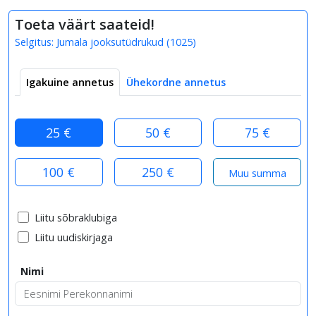
Toeta väärt saateid!
Selgitus:
Jumala jooksutüdrukud
(
1025
)
Igakuine annetus
Ühekordne annetus
25 €
50 €
75 €
100 €
250 €
Liitu sõbraklubiga
Liitu uudiskirjaga
Nimi