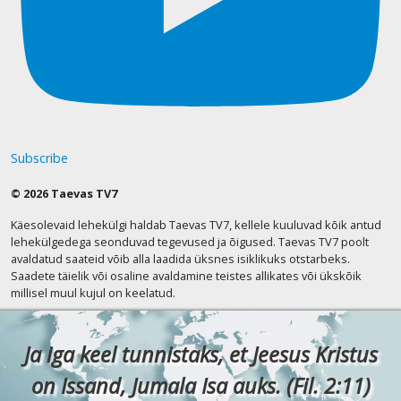
Subscribe
© 2026 Taevas TV7
Käesolevaid lehekülgi haldab Taevas TV7, kellele kuuluvad kõik antud
lehekülgedega seonduvad tegevused ja õigused. Taevas TV7 poolt
avaldatud saateid võib alla laadida üksnes isiklikuks otstarbeks.
Saadete täielik või osaline avaldamine teistes allikates või ükskõik
millisel muul kujul on keelatud.
Ja iga keel tunnistaks, et Jeesus Kristus
on Issand, Jumala Isa auks. (Fil. 2:11)