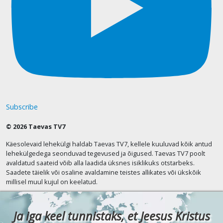
Subscribe
© 2026 Taevas TV7
Käesolevaid lehekülgi haldab Taevas TV7, kellele kuuluvad kõik antud
lehekülgedega seonduvad tegevused ja õigused. Taevas TV7 poolt
avaldatud saateid võib alla laadida üksnes isiklikuks otstarbeks.
Saadete täielik või osaline avaldamine teistes allikates või ükskõik
millisel muul kujul on keelatud.
Ja iga keel tunnistaks, et Jeesus Kristus