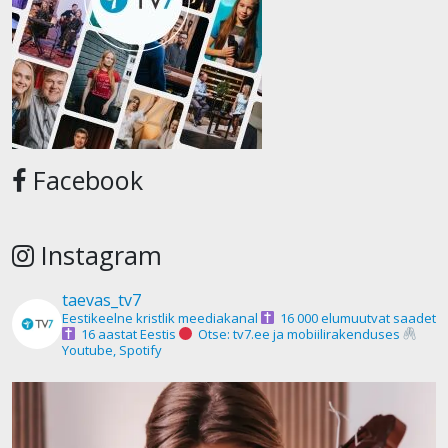
Facebook
Instagram
taevas_tv7
Eestikeelne kristlik meediakanal
16 000 elumuutvat saadet
16 aastat Eestis
Otse: tv7.ee ja mobiilirakenduses
Youtube, Spotify