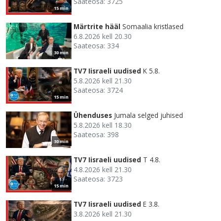
Saateosa: 3725
15 min
Märtrite hääl
Somaalia kristlased
6.8.2026 kell 20.30
Saateosa: 334
30 min
TV7 Iisraeli uudised
K 5.8.
5.8.2026 kell 21.30
Saateosa: 3724
15 min
Ühenduses
Jumala selged juhised
5.8.2026 kell 18.30
Saateosa: 398
30 min
TV7 Iisraeli uudised
T 4.8.
4.8.2026 kell 21.30
Saateosa: 3723
15 min
TV7 Iisraeli uudised
E 3.8.
3.8.2026 kell 21.30