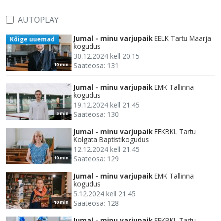
AUTOPLAY
Jumal - minu varjupaik
EELK Tartu Maarja
Kõige uuemad
kogudus
30.12.2024 kell 20.15
Saateosa: 131
10 min
Jumal - minu varjupaik
EMK Tallinna
kogudus
19.12.2024 kell 21.45
Saateosa: 130
5 min
Jumal - minu varjupaik
EEKBKL Tartu
Kolgata Baptistikogudus
12.12.2024 kell 21.45
Saateosa: 129
10 min
Jumal - minu varjupaik
EMK Tallinna
kogudus
5.12.2024 kell 21.45
Saateosa: 128
10 min
Jumal - minu varjupaik
EEKBKL Tartu