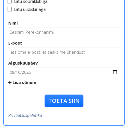
Liitu sõbraklubiga
Liitu uudiskirjaga
Nimi
E-post
Alguskuupäev
Lisa sõnum
TOETA SIIN
Privaatsuspoliitika