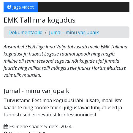
Jaga videot
EMK Tallinna kogudus
Dokumentaalid
Jumal - minu varjupaik
Ansambel SELA liige Inna Välja tutvustab meile EMK Tallinna
kogudust ja hubast Logose raamatupoodi ning räägib,
milline oli tema teekond sügaval nõukogude ajal Jumala
juurde ning millist rolli mängis selle juures Hortus Musicuse
vaimulik muusika.
Jumal - minu varjupaik
Tutvustame Eestimaa kogudusi läbi ilusate, maaliliste
kaadrite ning toome teieni julgustavad lühijutlused ja
tunnistused erinevatest konfessioonidest.
Esimene saade: 5. dets. 2024