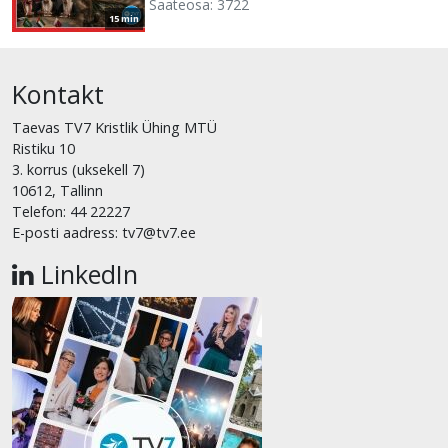
Saateosa: 3722
15 min
Kontakt
Taevas TV7 Kristlik Ühing MTÜ
Ristiku 10
3. korrus (uksekell 7)
10612, Tallinn
Telefon: 44 22227
E-posti aadress: tv7@tv7.ee
LinkedIn