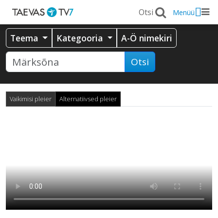
Menüü
Teema
Kategooria
A-Ö nimekiri
Otsi
Vaikimisi pleier
Alternatiivsed pleier