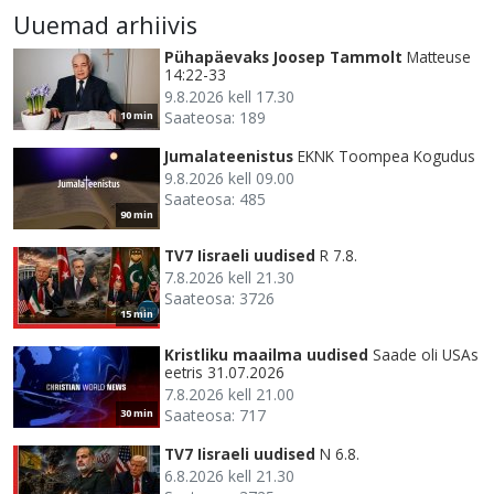
Uuemad arhiivis
Pühapäevaks Joosep Tammolt
Matteuse
14:22-33
9.8.2026 kell 17.30
Saateosa: 189
10 min
Jumalateenistus
EKNK Toompea Kogudus
9.8.2026 kell 09.00
Saateosa: 485
90 min
TV7 Iisraeli uudised
R 7.8.
7.8.2026 kell 21.30
Saateosa: 3726
15 min
Kristliku maailma uudised
Saade oli USAs
eetris 31.07.2026
7.8.2026 kell 21.00
Saateosa: 717
30 min
TV7 Iisraeli uudised
N 6.8.
6.8.2026 kell 21.30