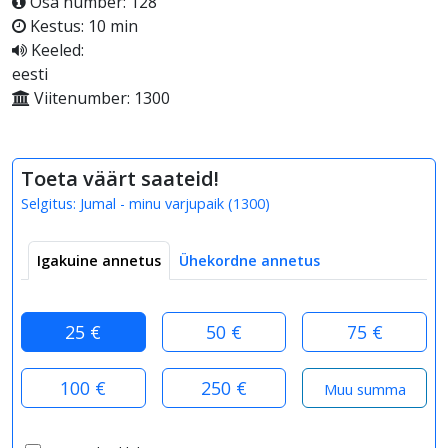
Osa number: 128
Kestus: 10 min
Keeled:
eesti
Viitenumber: 1300
Toeta väärt saateid!
Selgitus:
Jumal - minu varjupaik
(
1300
)
Igakuine annetus
Ühekordne annetus
25 €
50 €
75 €
100 €
250 €