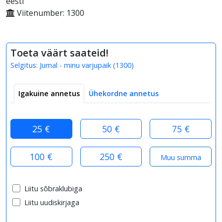
eesti
Viitenumber: 1300
Toeta väärt saateid!
Selgitus:
Jumal - minu varjupaik
(
1300
)
Igakuine annetus
Ühekordne annetus
25 €
50 €
75 €
100 €
250 €
Liitu sõbraklubiga
Liitu uudiskirjaga