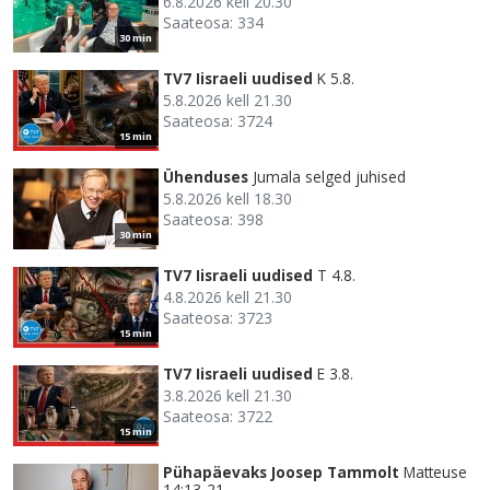
6.8.2026 kell 20.30
Saateosa: 334
30 min
TV7 Iisraeli uudised
K 5.8.
5.8.2026 kell 21.30
Saateosa: 3724
15 min
Ühenduses
Jumala selged juhised
5.8.2026 kell 18.30
Saateosa: 398
30 min
TV7 Iisraeli uudised
T 4.8.
4.8.2026 kell 21.30
Saateosa: 3723
15 min
TV7 Iisraeli uudised
E 3.8.
3.8.2026 kell 21.30
Saateosa: 3722
15 min
Pühapäevaks Joosep Tammolt
Matteuse
14:13-21