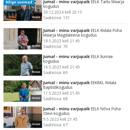
Jumal - minu varjupaik
EELK Tartu Maarja
Kõige uuemad
kogudus
30.12.2024 kell 20.15
Saateosa: 131
10 min
Jumal - minu varjupaik
EELK Ridala Püha
Maarja Magdaleena kogudus
18.5.2023 kell 21.45
Saateosa: 70
10 min
Jumal - minu varjupaik
EELK Ilumäe
kogudus
16.5.2023 kell 21.45
Saateosa: 69
10 min
Jumal - minu varjupaik
EEKBKL Ridala
Baptistikogudus
11.5.2023 kell 21.45
Saateosa: 68
10 min
Jumal - minu varjupaik
EELK Nõva Püha
Olevi kogudus
9.5.2023 kell 21.45
Saateosa: 67
10 min