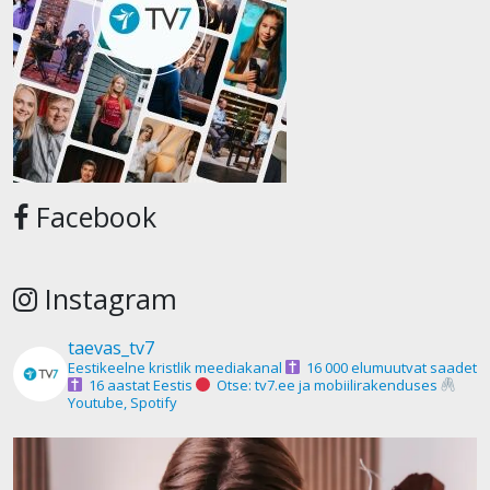
Facebook
Instagram
taevas_tv7
Eestikeelne kristlik meediakanal
16 000 elumuutvat saadet
16 aastat Eestis
Otse: tv7.ee ja mobiilirakenduses
Youtube, Spotify