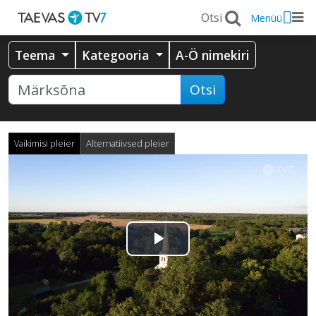
Menüü
Teema
Kategooria
A-Ö nimekiri
Otsi
Vaikimisi pleier
Alternatiivsed pleier
Esita
video