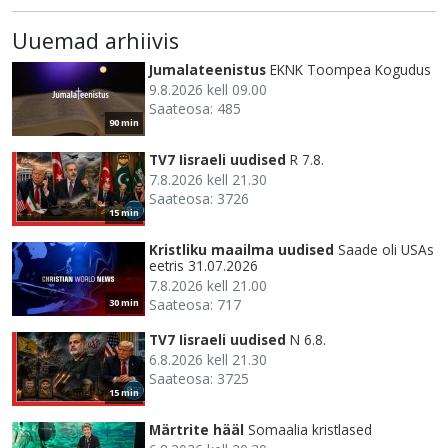
Uuemad arhiivis
Jumalateenistus
EKNK Toompea Kogudus
9.8.2026 kell 09.00
Saateosa: 485
90 min
TV7 Iisraeli uudised
R 7.8.
7.8.2026 kell 21.30
Saateosa: 3726
15 min
Kristliku maailma uudised
Saade oli USAs
eetris 31.07.2026
7.8.2026 kell 21.00
Saateosa: 717
30 min
TV7 Iisraeli uudised
N 6.8.
6.8.2026 kell 21.30
Saateosa: 3725
15 min
Märtrite hääl
Somaalia kristlased