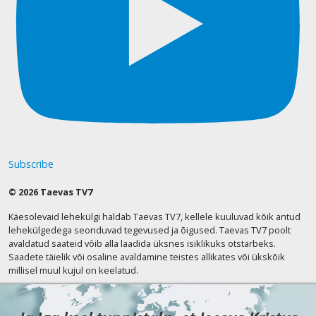
Subscribe
© 2026 Taevas TV7
Käesolevaid lehekülgi haldab Taevas TV7, kellele kuuluvad kõik antud
lehekülgedega seonduvad tegevused ja õigused. Taevas TV7 poolt
avaldatud saateid võib alla laadida üksnes isiklikuks otstarbeks.
Saadete täielik või osaline avaldamine teistes allikates või ükskõik
millisel muul kujul on keelatud.