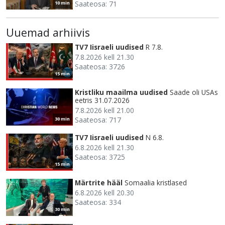
Saateosa: 71
10 min
Uuemad arhiivis
TV7 Iisraeli uudised
R 7.8.
7.8.2026 kell 21.30
Saateosa: 3726
15 min
Kristliku maailma uudised
Saade oli USAs
eetris 31.07.2026
7.8.2026 kell 21.00
Saateosa: 717
30 min
TV7 Iisraeli uudised
N 6.8.
6.8.2026 kell 21.30
Saateosa: 3725
15 min
Märtrite hääl
Somaalia kristlased
6.8.2026 kell 20.30
Saateosa: 334
30 min