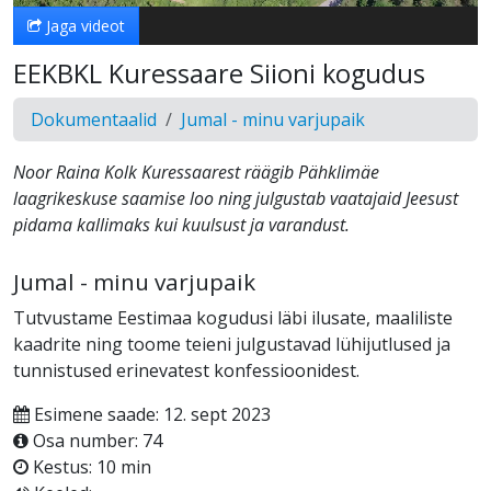
Jaga videot
EEKBKL Kuressaare Siioni kogudus
Dokumentaalid
Jumal - minu varjupaik
Noor Raina Kolk Kuressaarest räägib Pähklimäe
laagrikeskuse saamise loo ning julgustab vaatajaid Jeesust
pidama kallimaks kui kuulsust ja varandust.
Jumal - minu varjupaik
Tutvustame Eestimaa kogudusi läbi ilusate, maaliliste
kaadrite ning toome teieni julgustavad lühijutlused ja
tunnistused erinevatest konfessioonidest.
Esimene saade: 12. sept 2023
Osa number: 74
Kestus: 10 min