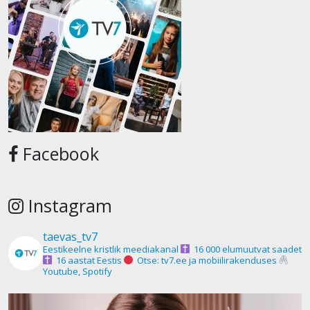
Facebook
Instagram
taevas_tv7
Eestikeelne kristlik meediakanal
16 000 elumuutvat saadet
16 aastat Eestis
Otse: tv7.ee ja mobiilirakenduses
Youtube, Spotify