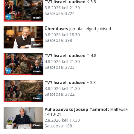
TV7 Iisraeli uudised
K 5.8.
5.8.2026 kell 21.30
Saateosa: 3724
15 min
Ühenduses
Jumala selged juhised
5.8.2026 kell 18.30
Saateosa: 398
30 min
TV7 Iisraeli uudised
T 4.8.
4.8.2026 kell 21.30
Saateosa: 3723
15 min
TV7 Iisraeli uudised
E 3.8.
3.8.2026 kell 21.30
Saateosa: 3722
15 min
Pühapäevaks Joosep Tammolt
Matteuse
14:13-21
2.8.2026 kell 17.30
Saateosa: 188
15 min