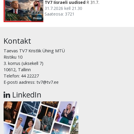
TV7 Iisraeli uudised
R 31.7.
31.7.2026 kell 21.30
Saateosa: 3721
15 min
Kontakt
Taevas TV7 Kristlik Ühing MTÜ
Ristiku 10
3. korrus (uksekell 7)
10612, Tallinn
Telefon: 44 22227
E-posti aadress: tv7@tv7.ee
LinkedIn