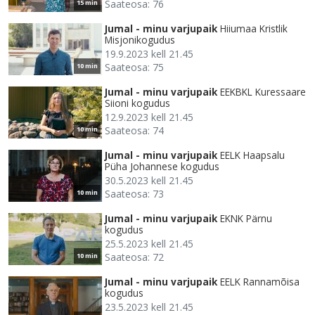
Saateosa: 76
15 min
Jumal - minu varjupaik
Hiiumaa Kristlik
Misjonikogudus
19.9.2023 kell 21.45
Saateosa: 75
10 min
Jumal - minu varjupaik
EEKBKL Kuressaare
Siioni kogudus
12.9.2023 kell 21.45
Saateosa: 74
10 min
Jumal - minu varjupaik
EELK Haapsalu
Püha Johannese kogudus
30.5.2023 kell 21.45
Saateosa: 73
10 min
Jumal - minu varjupaik
EKNK Pärnu
kogudus
25.5.2023 kell 21.45
Saateosa: 72
10 min
Jumal - minu varjupaik
EELK Rannamõisa
kogudus
23.5.2023 kell 21.45