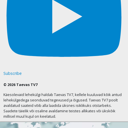
Subscribe
© 2026 Taevas TV7
Käesolevaid lehekülgi haldab Taevas TV7, kellele kuuluvad kõik antud
lehekülgedega seonduvad tegevused ja õigused. Taevas TV7 poolt
avaldatud saateid võib alla laadida üksnes isiklikuks otstarbeks.
Saadete täielik või osaline avaldamine teistes allikates või ükskõik
millisel muul kujul on keelatud.