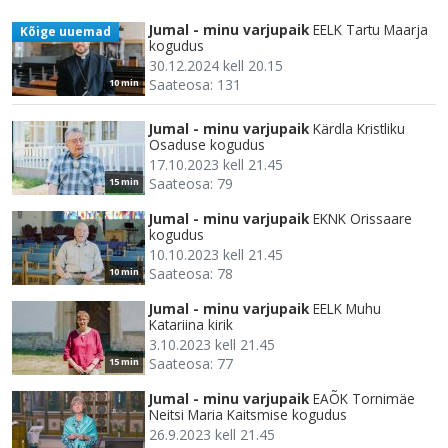
Jumal - minu varjupaik
EELK Tartu Maarja
Kõige uuemad
kogudus
30.12.2024 kell 20.15
Saateosa: 131
10 min
Jumal - minu varjupaik
Kärdla Kristliku
Osaduse kogudus
17.10.2023 kell 21.45
Saateosa: 79
15 min
Jumal - minu varjupaik
EKNK Orissaare
kogudus
10.10.2023 kell 21.45
Saateosa: 78
10 min
Jumal - minu varjupaik
EELK Muhu
Katariina kirik
3.10.2023 kell 21.45
Saateosa: 77
15 min
Jumal - minu varjupaik
EAÕK Tornimäe
Neitsi Maria Kaitsmise kogudus
26.9.2023 kell 21.45