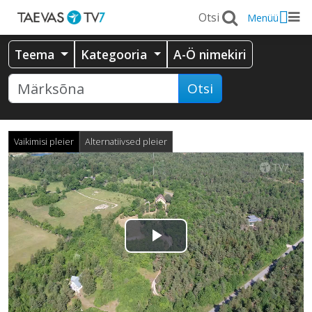
Menüü
Teema
Kategooria
A-Ö nimekiri
Otsi
Vaikimisi pleier
Alternatiivsed pleier
Esita
video