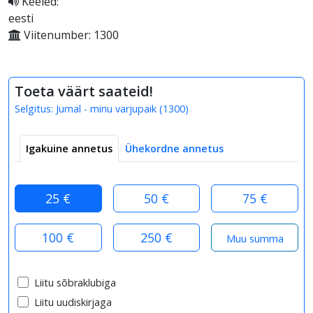
Keeled:
eesti
Viitenumber: 1300
Toeta väärt saateid!
Selgitus:
Jumal - minu varjupaik
(
1300
)
Igakuine annetus
Ühekordne annetus
25 €
50 €
75 €
100 €
250 €
Liitu sõbraklubiga
Liitu uudiskirjaga