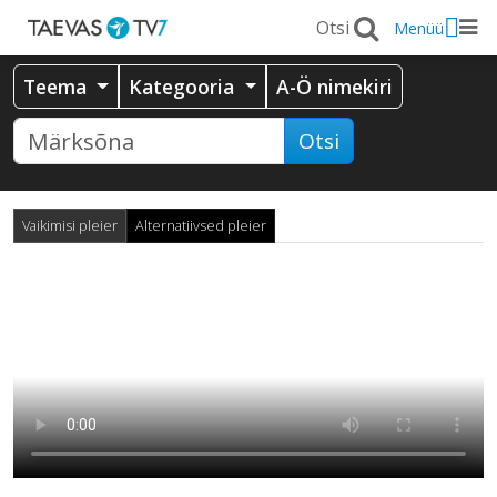
Menüü
Teema
Kategooria
A-Ö nimekiri
Otsi
Vaikimisi pleier
Alternatiivsed pleier