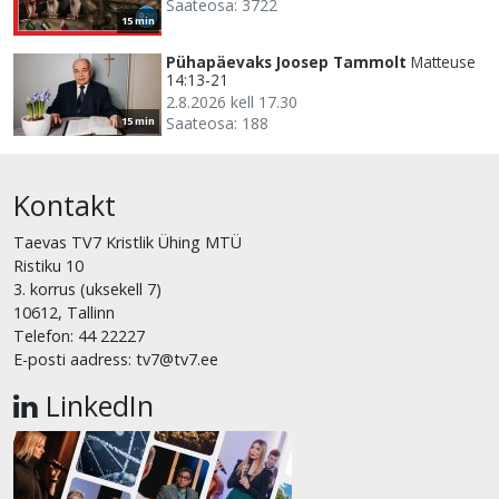
Saateosa: 3722
15 min
Pühapäevaks Joosep Tammolt
Matteuse
14:13-21
2.8.2026 kell 17.30
Saateosa: 188
15 min
Kontakt
Taevas TV7 Kristlik Ühing MTÜ
Ristiku 10
3. korrus (uksekell 7)
10612, Tallinn
Telefon: 44 22227
E-posti aadress: tv7@tv7.ee
LinkedIn