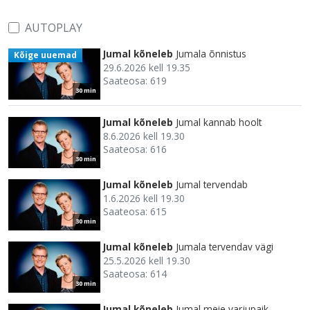
AUTOPLAY
Jumal kõneleb
Jumala õnnistus
Kõige uuemad
29.6.2026 kell 19.35
Saateosa: 619
30 min
Jumal kõneleb
Jumal kannab hoolt
8.6.2026 kell 19.30
Saateosa: 616
30 min
Jumal kõneleb
Jumal tervendab
1.6.2026 kell 19.30
Saateosa: 615
30 min
Jumal kõneleb
Jumala tervendav vägi
25.5.2026 kell 19.30
Saateosa: 614
30 min
Jumal kõneleb
Jumal meie varjupaik