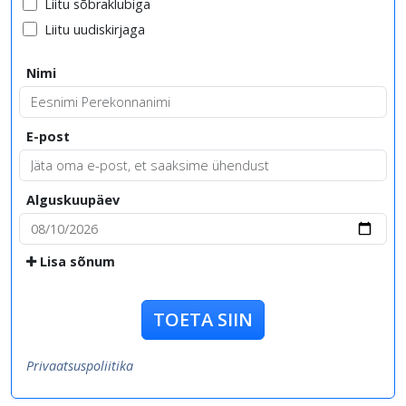
Liitu sõbraklubiga
Liitu uudiskirjaga
Nimi
E-post
Alguskuupäev
Lisa sõnum
TOETA SIIN
Privaatsuspoliitika