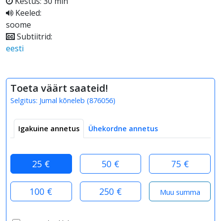
Kestus: 30 min
Keeled:
soome
Subtiitrid:
eesti
Toeta väärt saateid!
Selgitus:
Jumal kõneleb
(
876056
)
Igakuine annetus
Ühekordne annetus
25 €
50 €
75 €
100 €
250 €