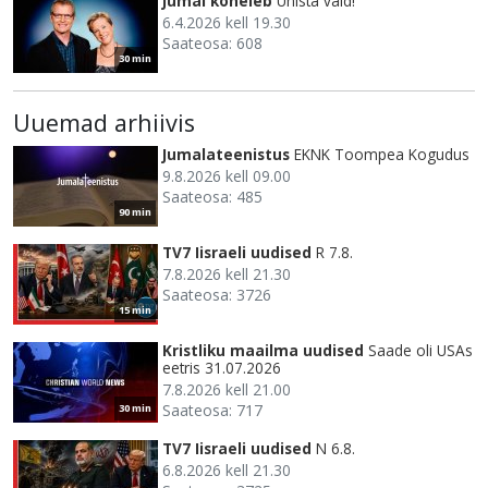
Jumal kõneleb
Unista vaid!
6.4.2026 kell 19.30
Saateosa: 608
30 min
Uuemad arhiivis
Jumalateenistus
EKNK Toompea Kogudus
9.8.2026 kell 09.00
Saateosa: 485
90 min
TV7 Iisraeli uudised
R 7.8.
7.8.2026 kell 21.30
Saateosa: 3726
15 min
Kristliku maailma uudised
Saade oli USAs
eetris 31.07.2026
7.8.2026 kell 21.00
Saateosa: 717
30 min
TV7 Iisraeli uudised
N 6.8.
6.8.2026 kell 21.30