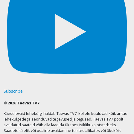
Subscribe
© 2026 Taevas TV7
Käesolevaid lehekülgi haldab Taevas TV7, kellele kuuluvad kõik antud
lehekülgedega seonduvad tegevused ja õigused. Taevas TV7 poolt
avaldatud saateid võib alla laadida üksnes isiklikuks otstarbeks.
Saadete täielik või osaline avaldamine teistes allikates või ükskõik