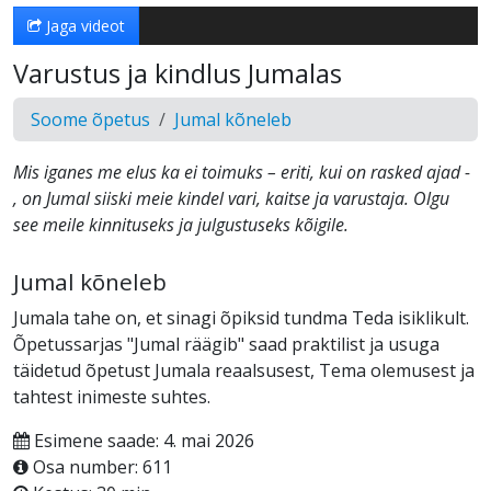
Jaga videot
Varustus ja kindlus Jumalas
Soome õpetus
Jumal kõneleb
Mis iganes me elus ka ei toimuks – eriti, kui on rasked ajad -
, on Jumal siiski meie kindel vari, kaitse ja varustaja. Olgu
see meile kinnituseks ja julgustuseks kõigile.
Jumal kõneleb
Jumala tahe on, et sinagi õpiksid tundma Teda isiklikult.
Õpetussarjas "Jumal räägib" saad praktilist ja usuga
täidetud õpetust Jumala reaalsusest, Tema olemusest ja
tahtest inimeste suhtes.
Esimene saade: 4. mai 2026
Osa number: 611