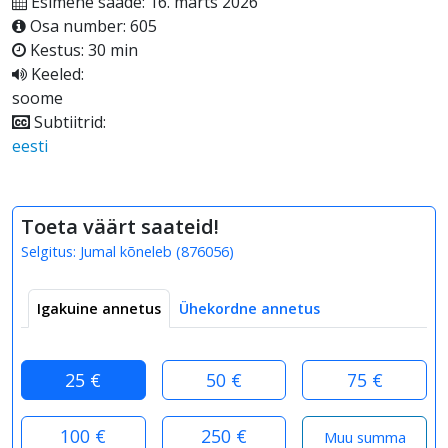
Esimene saade: 16. märts 2026
Osa number: 605
Kestus: 30 min
Keeled:
soome
Subtiitrid:
eesti
Toeta väärt saateid!
Selgitus:
Jumal kõneleb
(
876056
)
Igakuine annetus
Ühekordne annetus
25 €
50 €
75 €
100 €
250 €