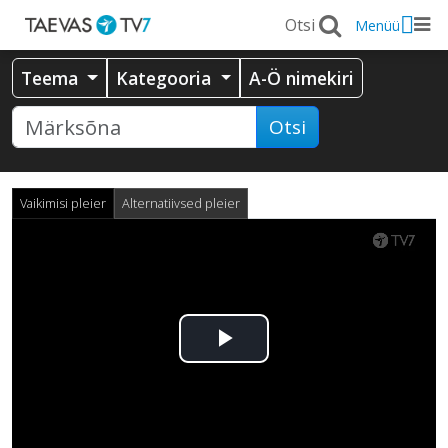
Menüü
Teema
Kategooria
A-Ö nimekiri
Otsi
Vaikimisi pleier
Alternatiivsed pleier
Esita
video