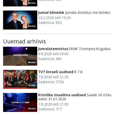
30 min
Jumal kõneleb
Jumala õnnistus me töödes
23.2.2026 kell 19.30
Saateosa: 602
30 min
Uuemad arhiivis
Jumalateenistus
EKNK Toompea Kogudus
9.8.2026 kell 09.00
Saateosa: 485
90 min
TV7 Iisraeli uudised
R 7.8.
7.8.2026 kell 21.30
Saateosa: 3726
15 min
Kristliku maailma uudised
Saade oli USAs
eetris 31.07.2026
7.8.2026 kell 21.00
Saateosa: 717
30 min