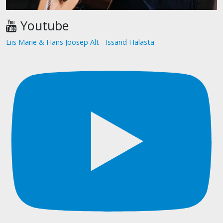
Youtube
Liis Marie & Hans Joosep Alt - Issand Halasta