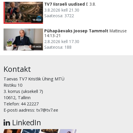
TV7 Iisraeli uudised
E 3.8.
3.8.2026 kell 21.30
Saateosa: 3722
15 min
Pühapäevaks Joosep Tammolt
Matteuse
14:13-21
2.8.2026 kell 17.30
Saateosa: 188
15 min
Kontakt
Taevas TV7 Kristlik Ühing MTÜ
Ristiku 10
3. korrus (uksekell 7)
10612, Tallinn
Telefon: 44 22227
E-posti aadress: tv7@tv7.ee
LinkedIn