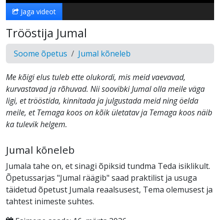
Jaga videot
Trööstija Jumal
Soome õpetus
Jumal kõneleb
Me kõigi elus tuleb ette olukordi, mis meid vaevavad,
kurvastavad ja rõhuvad. Nii soovibki Jumal olla meile väga
ligi, et trööstida, kinnitada ja julgustada meid ning öelda
meile, et Temaga koos on kõik ületatav ja Temaga koos näib
ka tulevik helgem.
Jumal kõneleb
Jumala tahe on, et sinagi õpiksid tundma Teda isiklikult.
Õpetussarjas "Jumal räägib" saad praktilist ja usuga
täidetud õpetust Jumala reaalsusest, Tema olemusest ja
tahtest inimeste suhtes.