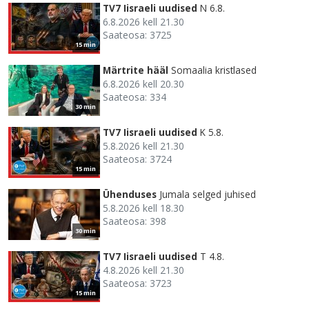
TV7 Iisraeli uudised
N 6.8.
6.8.2026 kell 21.30
Saateosa: 3725
15 min
Märtrite hääl
Somaalia kristlased
6.8.2026 kell 20.30
Saateosa: 334
30 min
TV7 Iisraeli uudised
K 5.8.
5.8.2026 kell 21.30
Saateosa: 3724
15 min
Ühenduses
Jumala selged juhised
5.8.2026 kell 18.30
Saateosa: 398
30 min
TV7 Iisraeli uudised
T 4.8.
4.8.2026 kell 21.30
Saateosa: 3723
15 min