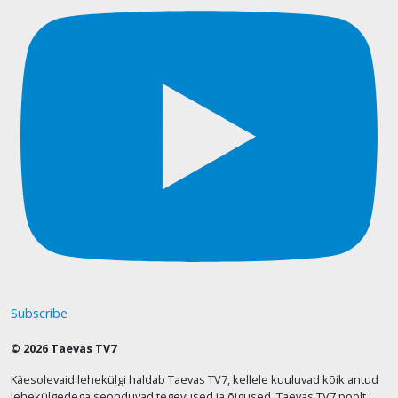
Subscribe
© 2026 Taevas TV7
Käesolevaid lehekülgi haldab Taevas TV7, kellele kuuluvad kõik antud
lehekülgedega seonduvad tegevused ja õigused. Taevas TV7 poolt