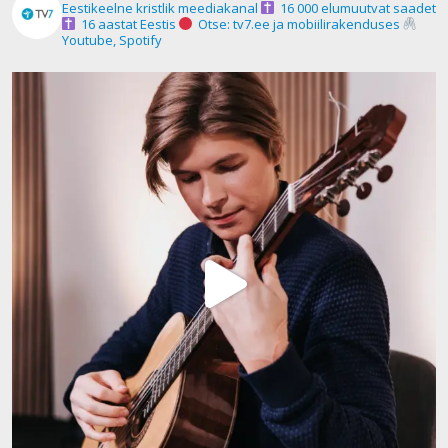
Eestikeelne kristlik meediakanal
16 000 elumuutvat saadet
16 aastat Eestis
Otse: tv7.ee ja mobiilirakenduses
Youtube, Spotify