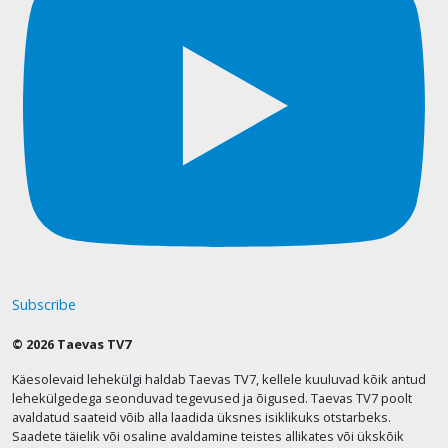
Subscribe
© 2026 Taevas TV7
Käesolevaid lehekülgi haldab Taevas TV7, kellele kuuluvad kõik antud
lehekülgedega seonduvad tegevused ja õigused. Taevas TV7 poolt
avaldatud saateid võib alla laadida üksnes isiklikuks otstarbeks.
Saadete täielik või osaline avaldamine teistes allikates või ükskõik