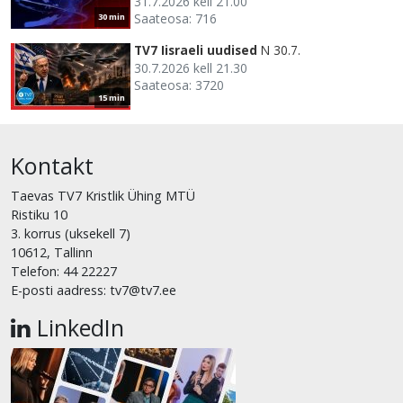
31.7.2026 kell 21.00
Saateosa: 716
30 min
TV7 Iisraeli uudised
N 30.7.
30.7.2026 kell 21.30
Saateosa: 3720
15 min
Kontakt
Taevas TV7 Kristlik Ühing MTÜ
Ristiku 10
3. korrus (uksekell 7)
10612, Tallinn
Telefon: 44 22227
E-posti aadress: tv7@tv7.ee
LinkedIn