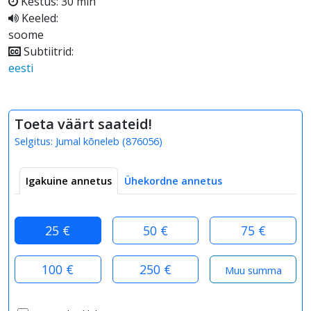
Kestus: 30 min
Keeled:
soome
Subtiitrid:
eesti
Toeta väärt saateid!
Selgitus:
Jumal kõneleb
(
876056
)
Igakuine annetus
Ühekordne annetus
25 €
50 €
75 €
100 €
250 €