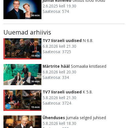
Jumal kõneleb
Ülistus toob võidu
2.6.2025 kell 19.30
Saateosa: 574
30 min
Uuemad arhiivis
TV7 Iisraeli uudised
N 6.8.
6.8.2026 kell 21.30
Saateosa: 3725
15 min
Märtrite hääl
Somaalia kristlased
6.8.2026 kell 20.30
Saateosa: 334
30 min
TV7 Iisraeli uudised
K 5.8.
5.8.2026 kell 21.30
Saateosa: 3724
15 min
Ühenduses
Jumala selged juhised
5.8.2026 kell 18.30