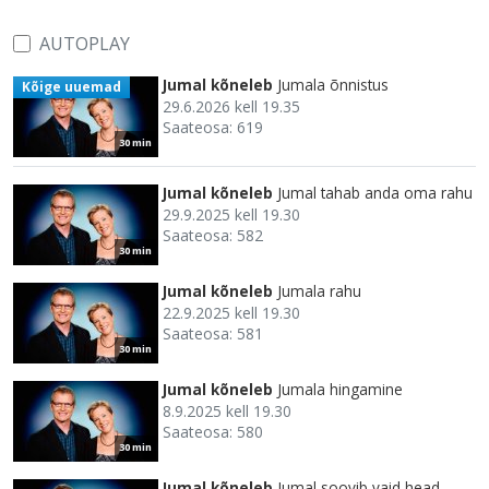
AUTOPLAY
Jumal kõneleb
Jumala õnnistus
Kõige uuemad
29.6.2026 kell 19.35
Saateosa: 619
30 min
Jumal kõneleb
Jumal tahab anda oma rahu
29.9.2025 kell 19.30
Saateosa: 582
30 min
Jumal kõneleb
Jumala rahu
22.9.2025 kell 19.30
Saateosa: 581
30 min
Jumal kõneleb
Jumala hingamine
8.9.2025 kell 19.30
Saateosa: 580
30 min
Jumal kõneleb
Jumal soovib vaid head