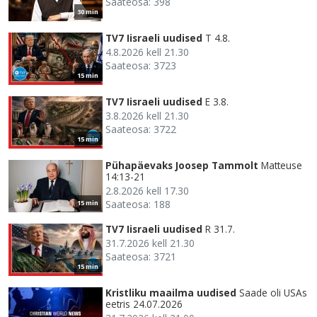
Saateosa: 398
30 min
TV7 Iisraeli uudised
T 4.8.
4.8.2026 kell 21.30
Saateosa: 3723
15 min
TV7 Iisraeli uudised
E 3.8.
3.8.2026 kell 21.30
Saateosa: 3722
15 min
Pühapäevaks Joosep Tammolt
Matteuse
14:13-21
2.8.2026 kell 17.30
Saateosa: 188
15 min
TV7 Iisraeli uudised
R 31.7.
31.7.2026 kell 21.30
Saateosa: 3721
15 min
Kristliku maailma uudised
Saade oli USAs
eetris 24.07.2026