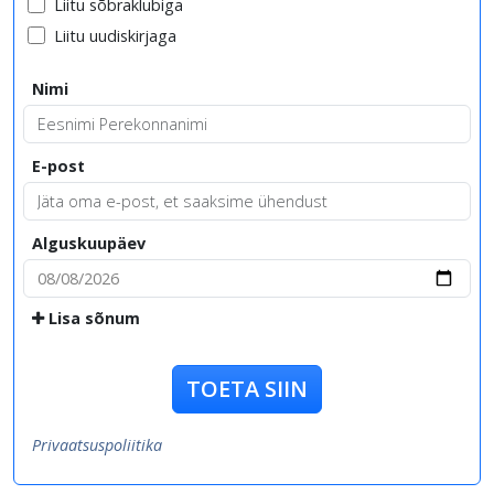
Liitu sõbraklubiga
Liitu uudiskirjaga
Nimi
E-post
Alguskuupäev
Lisa sõnum
TOETA SIIN
Privaatsuspoliitika