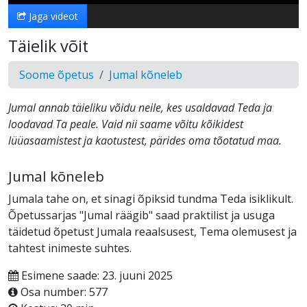
Jaga videot
Täielik võit
Soome õpetus
Jumal kõneleb
Jumal annab täieliku võidu neile, kes usaldavad Teda ja
loodavad Ta peale. Vaid nii saame võitu kõikidest
lüüasaamistest ja kaotustest, pärides oma tõotatud maa.
Jumal kõneleb
Jumala tahe on, et sinagi õpiksid tundma Teda isiklikult.
Õpetussarjas "Jumal räägib" saad praktilist ja usuga
täidetud õpetust Jumala reaalsusest, Tema olemusest ja
tahtest inimeste suhtes.
Esimene saade: 23. juuni 2025
Osa number: 577