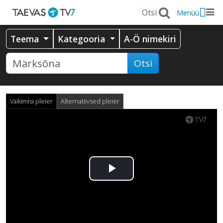
Menüü
Teema
Kategooria
A-Ö nimekiri
Otsi
Vaikimisi pleier
Alternatiivsed pleier
Esita
video