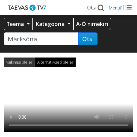
Menüü
Teema
Kategooria
A-Ö nimekiri
Otsi
Vaikimisi pleier
Alternatiivsed pleier