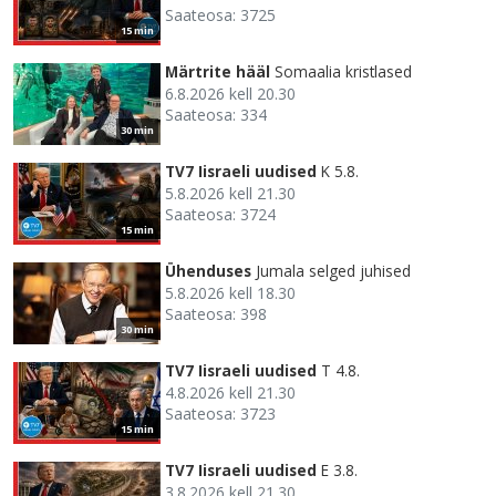
Saateosa: 3725
15 min
Märtrite hääl
Somaalia kristlased
6.8.2026 kell 20.30
Saateosa: 334
30 min
TV7 Iisraeli uudised
K 5.8.
5.8.2026 kell 21.30
Saateosa: 3724
15 min
Ühenduses
Jumala selged juhised
5.8.2026 kell 18.30
Saateosa: 398
30 min
TV7 Iisraeli uudised
T 4.8.
4.8.2026 kell 21.30
Saateosa: 3723
15 min
TV7 Iisraeli uudised
E 3.8.
3.8.2026 kell 21.30