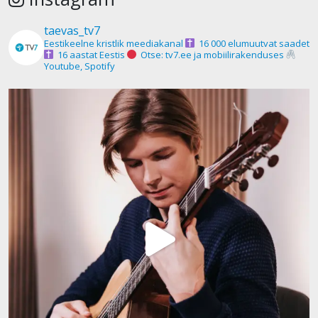
taevas_tv7
Eestikeelne kristlik meediakanal
16 000 elumuutvat saadet
16 aastat Eestis
Otse: tv7.ee ja mobiilirakenduses
Youtube, Spotify