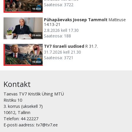
Saateosa: 3722
15 min
Pühapäevaks Joosep Tammolt
Matteuse
14:13-21
2.8.2026 kell 17.30
Saateosa: 188
15 min
TV7 Iisraeli uudised
R 31.7.
31.7.2026 kell 21.30
Saateosa: 3721
15 min
Kontakt
Taevas TV7 Kristlik Ühing MTÜ
Ristiku 10
3. korrus (uksekell 7)
10612, Tallinn
Telefon: 44 22227
E-posti aadress: tv7@tv7.ee