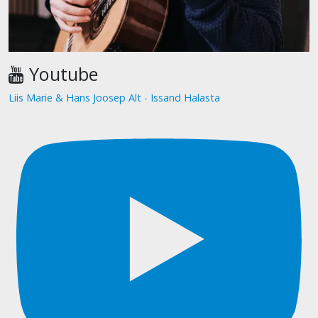
Youtube
Liis Marie & Hans Joosep Alt - Issand Halasta