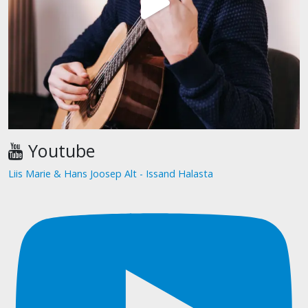
Youtube
Liis Marie & Hans Joosep Alt - Issand Halasta