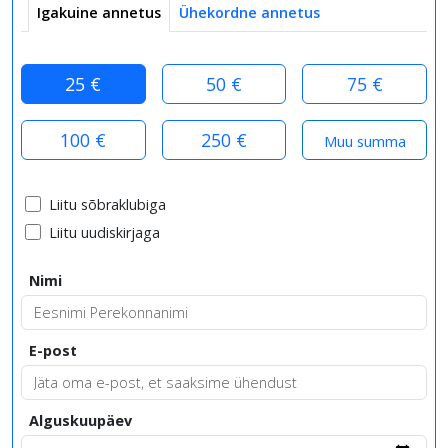
Igakuine annetus
Ühekordne annetus
25 €
50 €
75 €
100 €
250 €
Liitu sõbraklubiga
Liitu uudiskirjaga
Nimi
E-post
Alguskuupäev