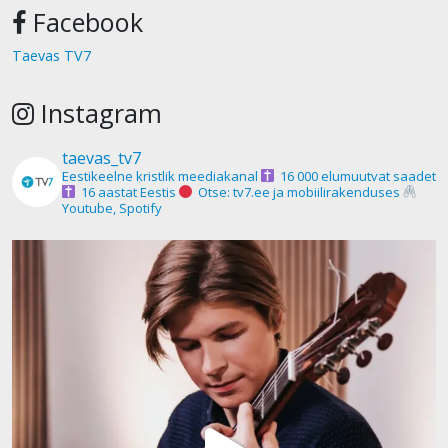
Facebook
Taevas TV7
Instagram
taevas_tv7
Eestikeelne kristlik meediakanal
16 000 elumuutvat saadet
16 aastat Eestis
Otse: tv7.ee ja mobiilirakenduses
Youtube, Spotify