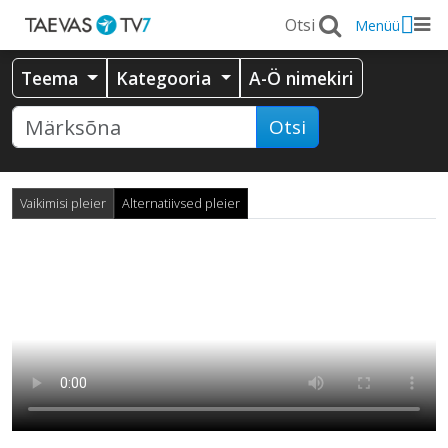
Menüü
Teema
Kategooria
A-Ö nimekiri
Otsi
Vaikimisi pleier
Alternatiivsed pleier