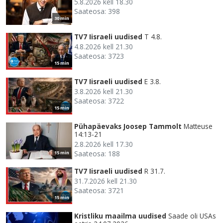
5.8.2026 kell 18.30
Saateosa: 398
30 min
TV7 Iisraeli uudised
T 4.8.
4.8.2026 kell 21.30
Saateosa: 3723
15 min
TV7 Iisraeli uudised
E 3.8.
3.8.2026 kell 21.30
Saateosa: 3722
15 min
Pühapäevaks Joosep Tammolt
Matteuse
14:13-21
2.8.2026 kell 17.30
Saateosa: 188
15 min
TV7 Iisraeli uudised
R 31.7.
31.7.2026 kell 21.30
Saateosa: 3721
15 min
Kristliku maailma uudised
Saade oli USAs