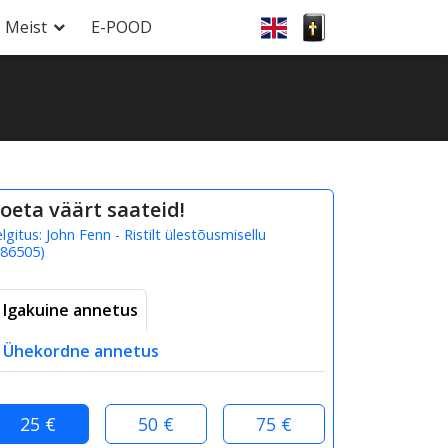
Meist
E-POOD
oeta väärt saateid!
elgitus:
John Fenn - Ristilt ülestõusmisellu
86505
)
Igakuine annetus
Ühekordne annetus
25 €
50 €
75 €