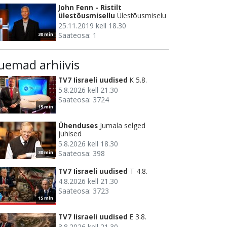
John Fenn - Ristilt
ülestõusmisellu
Ülestõusmiselu
25.11.2019 kell 18.30
Saateosa: 1
30 min
uemad arhiivis
TV7 Iisraeli uudised
K 5.8.
5.8.2026 kell 21.30
Saateosa: 3724
15 min
Ühenduses
Jumala selged
juhised
5.8.2026 kell 18.30
Saateosa: 398
30 min
TV7 Iisraeli uudised
T 4.8.
4.8.2026 kell 21.30
Saateosa: 3723
15 min
TV7 Iisraeli uudised
E 3.8.
3.8.2026 kell 21.30