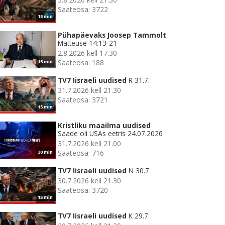
Saateosa: 3722
15 min
Pühapäevaks Joosep Tammolt
Matteuse 14:13-21
2.8.2026 kell 17.30
Saateosa: 188
15 min
TV7 Iisraeli uudised
R 31.7.
31.7.2026 kell 21.30
Saateosa: 3721
15 min
Kristliku maailma uudised
Saade oli USAs eetris 24.07.2026
31.7.2026 kell 21.00
Saateosa: 716
30 min
TV7 Iisraeli uudised
N 30.7.
30.7.2026 kell 21.30
Saateosa: 3720
15 min
TV7 Iisraeli uudised
K 29.7.