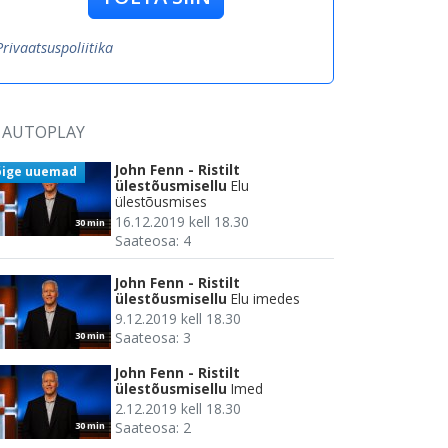
Privaatsuspoliitika
AUTOPLAY
John Fenn - Ristilt
õige uuemad
ülestõusmisellu
Elu
ülestõusmises
16.12.2019 kell 18.30
30 min
Saateosa: 4
John Fenn - Ristilt
ülestõusmisellu
Elu imedes
9.12.2019 kell 18.30
Saateosa: 3
30 min
John Fenn - Ristilt
ülestõusmisellu
Imed
2.12.2019 kell 18.30
Saateosa: 2
30 min