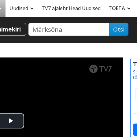
Uudised
TV7 ajaleht Head Uudised
TOETA
nimekiri
Otsi
T
S
(
6
Esita