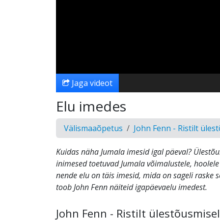
Jaga videot
Elu imedes
Välismaaõpetus
John Fenn - Ristilt üles
Kuidas näha Jumala imesid igal päeval? Ülestõ
inimesed toetuvad Jumala võimalustele, hoolele 
nende elu on täis imesid, mida on sageli raske s
toob John Fenn näiteid igapäevaelu imedest.
John Fenn - Ristilt ülestõusmisel