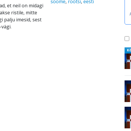
soome
,
rootsi
,
eesti
d, et neil on midagi
kse ristile, mitte
 palju imesid, sest
-vägi.
K