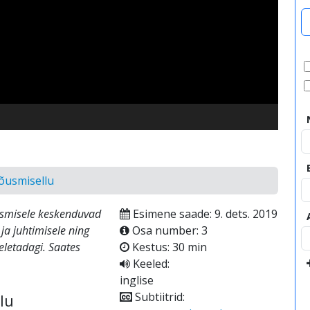
video
tõusmisellu
usmisele keskenduvad
Esimene saade: 9. dets. 2019
ja juhtimisele ning
Osa number: 3
eletadagi. Saates
Kestus: 30 min
Keeled:
inglise
Subtiitrid:
lu