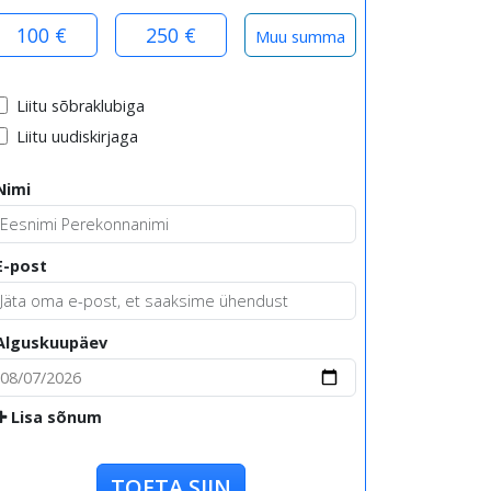
100 €
250 €
Liitu sõbraklubiga
Liitu uudiskirjaga
Nimi
E-post
Alguskuupäev
Lisa sõnum
TOETA SIIN