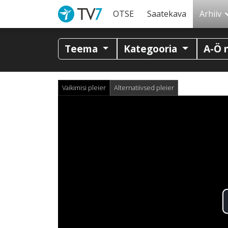
OTSE
Saatekava
Arhiiv
Teema
Kategooria
A-Ö 
Vaikimisi pleier
Alternatiivsed pleier