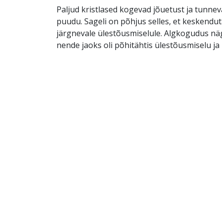
Paljud kristlased kogevad jõuetust ja tunneva
puudu. Sageli on põhjus selles, et keskenduta
järgnevale ülestõusmiselule. Algkogudus nägi
nende jaoks oli põhitähtis ülestõusmiselu ja 