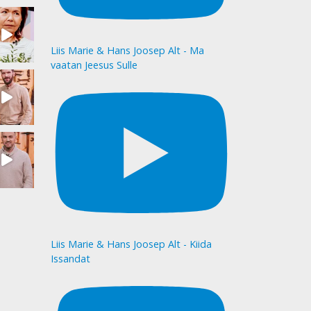
Liis Marie & Hans Joosep Alt - Ma
vaatan Jeesus Sulle
Liis Marie & Hans Joosep Alt - Kiida
Issandat