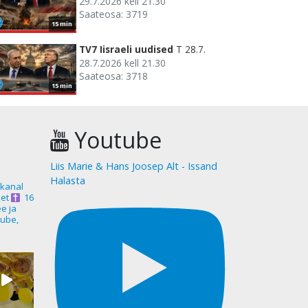
29.7.2026 kell 21.30
Saateosa: 3719
15 min
TV7 Iisraeli uudised
T 28.7.
28.7.2026 kell 21.30
Saateosa: 3718
15 min
Youtube
Liis Marie & Hans Joosep Alt - Issand
Halasta
akanal
et
16
ee ja
ube,