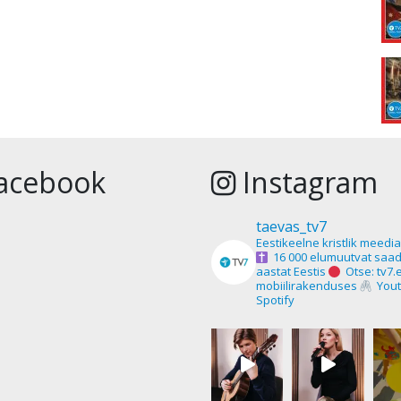
acebook
Instagram
taevas_tv7
Eestikeelne kristlik meedi
16 000 elumuutvat saad
aastat Eestis
Otse: tv7.
mobiilirakenduses
Yout
Spotify