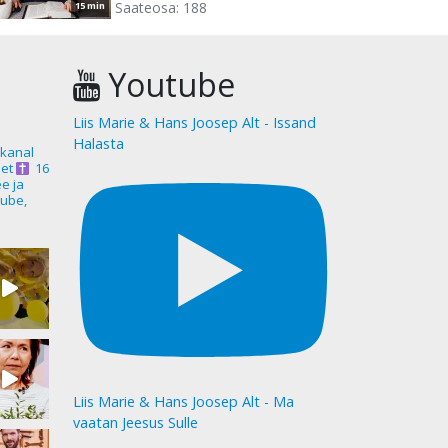
Saateosa: 188
15 min
Youtube
Liis Marie & Hans Joosep Alt - Issand
Halasta
akanal
et
16
ee ja
ube,
Liis Marie & Hans Joosep Alt - Ma
vaatan Jeesus Sulle