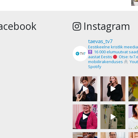
acebook
Instagram
taevas_tv7
Eestikeelne kristlik meedi
16 000 elumuutvat saad
aastat Eestis
Otse: tv7.
mobiilirakenduses
Yout
Spotify