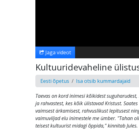
Jaga videot
Kultuuridevaheline ülistu
Eesti õpetus
Isa otsib kummardajaid
Taevas on kord inimesi kõikidest suguharudest, 
ja rahvastest, kes kõik ülistavad Kristust. Saates
vaimsest ärkamisest, rahvuslikust lepitusest ning
vaimuviljad elu inimestele me ümber. "Tahan oll
teisest kultuurist midagi õppida," kinnitab Jules.