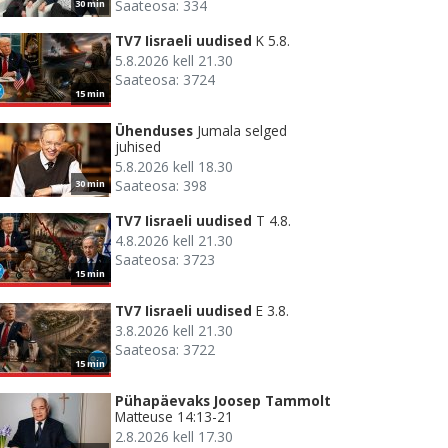
Saateosa: 334
30 min
TV7 Iisraeli uudised
K 5.8.
5.8.2026 kell 21.30
Saateosa: 3724
15 min
Ühenduses
Jumala selged
juhised
5.8.2026 kell 18.30
Saateosa: 398
30 min
TV7 Iisraeli uudised
T 4.8.
4.8.2026 kell 21.30
Saateosa: 3723
15 min
TV7 Iisraeli uudised
E 3.8.
3.8.2026 kell 21.30
Saateosa: 3722
15 min
Pühapäevaks Joosep Tammolt
Matteuse 14:13-21
2.8.2026 kell 17.30