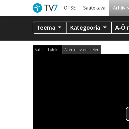
OTSE
Saatekava
Arhiiv
Teema
Kategooria
A-Ö 
Vaikimisi pleier
Alternatiivsed pleier