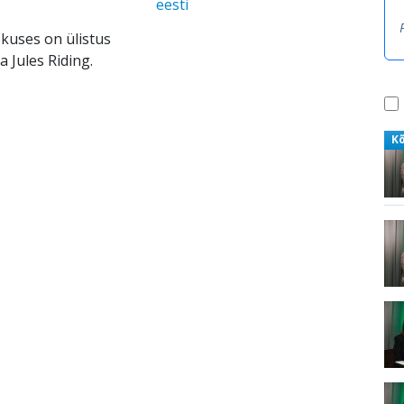
eesti
okuses on ülistus
 Jules Riding.
K