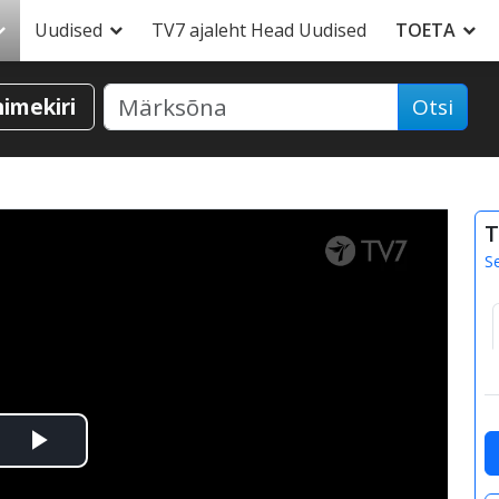
Uudised
TV7 ajaleht Head Uudised
TOETA
nimekiri
Otsi
T
S
Esita