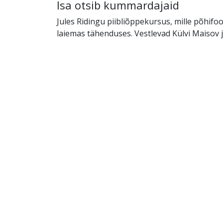
Isa otsib kummardajaid
Jules Ridingu piibliõppekursus, mille põhifo
laiemas tähenduses. Vestlevad Külvi Maisov ja