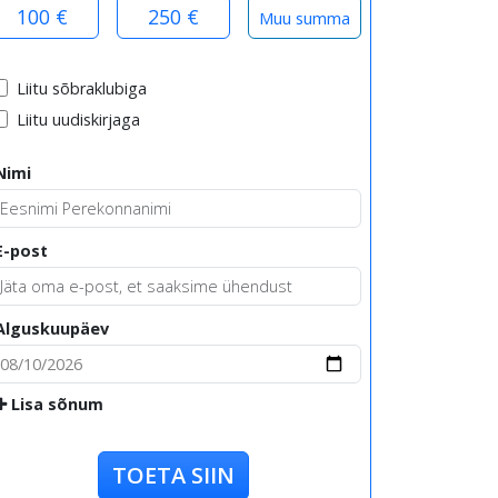
100 €
250 €
Liitu sõbraklubiga
Liitu uudiskirjaga
Nimi
E-post
Alguskuupäev
Lisa sõnum
TOETA SIIN