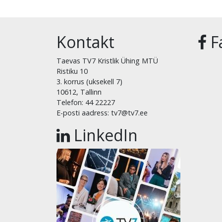
Kontakt
F
Taevas TV7 Kristlik Ühing MTÜ
Ristiku 10
3. korrus (uksekell 7)
10612, Tallinn
Telefon: 44 22227
E-posti aadress: tv7@tv7.ee
LinkedIn