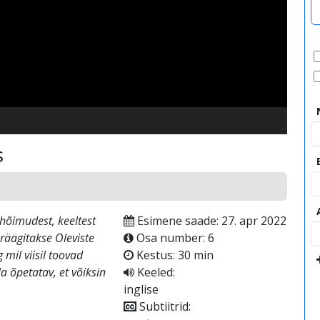
video
s
hõimudest, keeltest
Esimene saade: 27. apr 2022
 räägitakse Oleviste
Osa number: 6
 mil viisil toovad
Kestus: 30 min
a õpetatav, et võiksin
Keeled:
inglise
Subtiitrid: