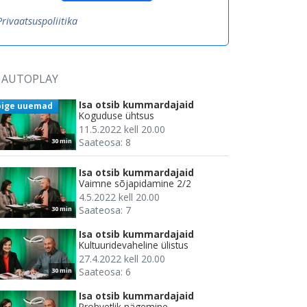
Privaatsuspoliitika
AUTOPLAY
Isa otsib kummardajaid
õige uuemad
Koguduse ühtsus
11.5.2022 kell 20.00
Saateosa: 8
30 min
Isa otsib kummardajaid
Vaimne sõjapidamine 2/2
4.5.2022 kell 20.00
Saateosa: 7
30 min
Isa otsib kummardajaid
Kultuuridevaheline ülistus
27.4.2022 kell 20.00
Saateosa: 6
30 min
Isa otsib kummardajaid
Prohvetlik nägemine