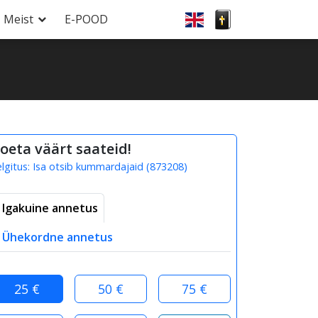
Meist
E-POOD
oeta väärt saateid!
elgitus:
Isa otsib kummardajaid
(
873208
)
Igakuine annetus
Ühekordne annetus
25 €
50 €
75 €