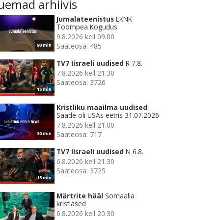
uemad arhiivis
Jumalateenistus
EKNK
Toompea Kogudus
9.8.2026 kell 09.00
Saateosa: 485
90 min
TV7 Iisraeli uudised
R 7.8.
7.8.2026 kell 21.30
Saateosa: 3726
15 min
Kristliku maailma uudised
Saade oli USAs eetris 31.07.2026
7.8.2026 kell 21.00
Saateosa: 717
30 min
TV7 Iisraeli uudised
N 6.8.
6.8.2026 kell 21.30
Saateosa: 3725
15 min
Märtrite hääl
Somaalia
kristlased
6.8.2026 kell 20.30