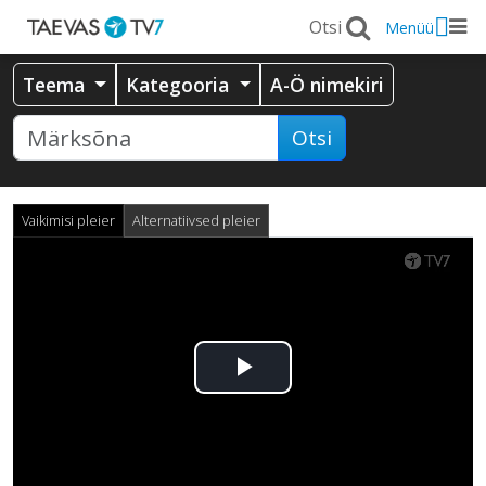
Menüü
Teema
Kategooria
A-Ö nimekiri
Otsi
Vaikimisi pleier
Alternatiivsed pleier
Esita
video