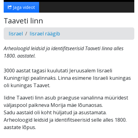
Jaga videot
Taaveti linn
Iisrael
Iisrael räägib
Arheoloogid leidsid ja identifitseerisid Taaveti linna alles
1800. aastatel.
3000 aastat tagasi kuulutati Jeruusalem Iisraeli
Kuningriigi pealinnaks. Linna esimene Iisraeli kuningas
oli kuningas Taavet.
Iidne Taaveti linn asub praeguse vanalinna müüridest
väljaspool paikneva Morija mäe lõunaosas.
Sadu aastaid oli koht hüljatud ja asustamata.
Arheoloogid leidsid ja identifitseerisid selle alles 1800.
aastate lõpus.