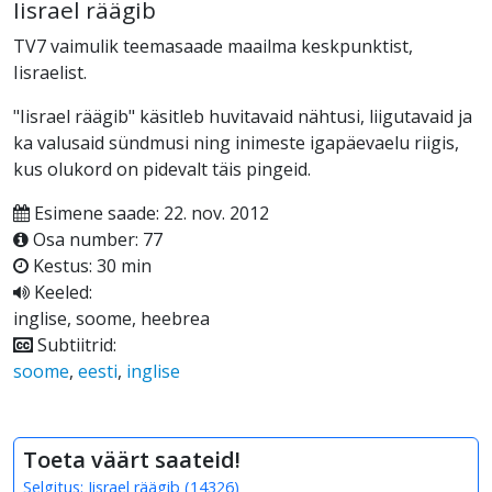
Iisrael räägib
TV7 vaimulik teemasaade maailma keskpunktist,
Iisraelist.
"Iisrael räägib" käsitleb huvitavaid nähtusi, liigutavaid ja
ka valusaid sündmusi ning inimeste igapäevaelu riigis,
kus olukord on pidevalt täis pingeid.
Esimene saade: 22. nov. 2012
Osa number: 77
Kestus: 30 min
Keeled:
inglise, soome, heebrea
Subtiitrid:
soome
,
eesti
,
inglise
Toeta väärt saateid!
Selgitus:
Iisrael räägib
(
14326
)