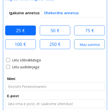
Igakuine annetus
Ühekordne annetus
25 €
50 €
75 €
100 €
250 €
Liitu sõbraklubiga
Liitu uudiskirjaga
Nimi
E-post