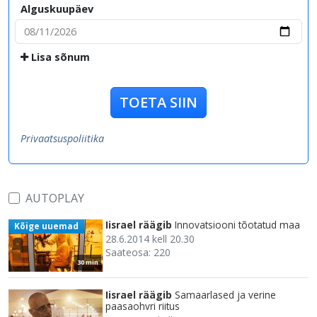
Alguskuupäev
Lisa sõnum
TOETA SIIN
Privaatsuspoliitika
AUTOPLAY
Iisrael räägib
Innovatsiooni tõotatud maa
Kõige uuemad
28.6.2014 kell 20.30
Saateosa: 220
30 min
Iisrael räägib
Samaarlased ja verine
paasaohvri riitus