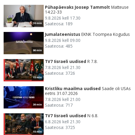
Pühapäevaks Joosep Tammolt
Matteuse
14:22-33
9.8.2026 kell 17.30
Saateosa: 189
10 min
Jumalateenistus
EKNK Toompea Kogudus
9.8.2026 kell 09.00
Saateosa: 485
90 min
TV7 Iisraeli uudised
R 7.8.
7.8.2026 kell 21.30
Saateosa: 3726
15 min
Kristliku maailma uudised
Saade oli USAs
eetris 31.07.2026
7.8.2026 kell 21.00
Saateosa: 717
30 min
TV7 Iisraeli uudised
N 6.8.
6.8.2026 kell 21.30
Saateosa: 3725
15 min