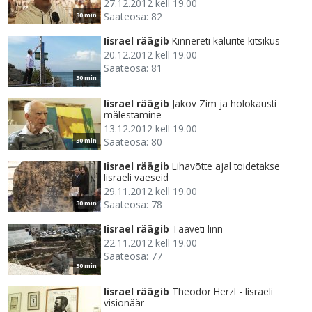
27.12.2012 kell 19.00
Saateosa: 82
30 min
Iisrael räägib
Kinnereti kalurite kitsikus
20.12.2012 kell 19.00
Saateosa: 81
30 min
Iisrael räägib
Jakov Zim ja holokausti
mälestamine
13.12.2012 kell 19.00
Saateosa: 80
30 min
Iisrael räägib
Lihavõtte ajal toidetakse
Iisraeli vaeseid
29.11.2012 kell 19.00
Saateosa: 78
30 min
Iisrael räägib
Taaveti linn
22.11.2012 kell 19.00
Saateosa: 77
30 min
Iisrael räägib
Theodor Herzl - Iisraeli
visionäär