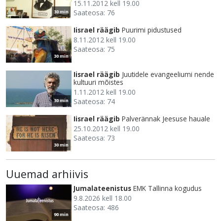
15.11.2012 kell 19.00
Saateosa: 76
30 min
Iisrael räägib
Puurimi pidustused
8.11.2012 kell 19.00
Saateosa: 75
30 min
Iisrael räägib
Juutidele evangeeliumi nende
kultuuri mõistes
1.11.2012 kell 19.00
Saateosa: 74
30 min
Iisrael räägib
Palverännak Jeesuse hauale
25.10.2012 kell 19.00
Saateosa: 73
30 min
Uuemad arhiivis
Jumalateenistus
EMK Tallinna kogudus
9.8.2026 kell 18.00
Saateosa: 486
90 min