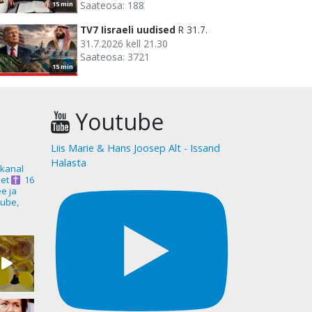
Saateosa: 188
15 min
TV7 Iisraeli uudised
R 31.7.
31.7.2026 kell 21.30
Saateosa: 3721
15 min
Youtube
Liis Marie & Hans Joosep Alt - Issand
Halasta
akanal
et
16
ee ja
ube,