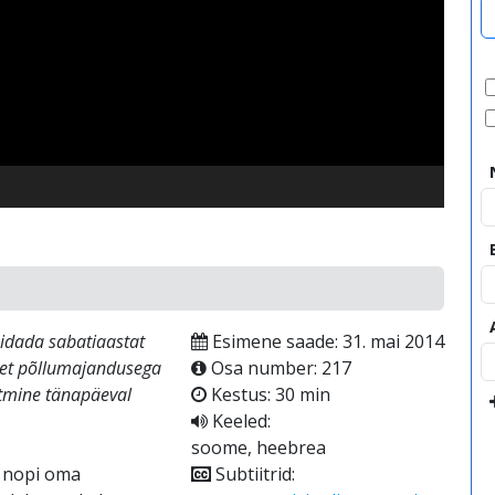
video
pidada sabatiaastat
Esimene saade: 31. mai 2014
sset põllumajandusega
Osa number: 217
äitmine tänapäeval
Kestus: 30 min
Keeled:
soome, heebrea
t nopi oma
Subtiitrid: