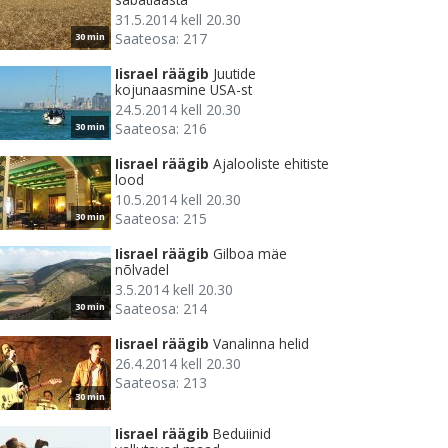
31.5.2014 kell 20.30
Saateosa: 217
30 min
Iisrael räägib
Juutide
kojunaasmine USA-st
24.5.2014 kell 20.30
Saateosa: 216
30 min
Iisrael räägib
Ajalooliste ehitiste
lood
10.5.2014 kell 20.30
Saateosa: 215
30 min
Iisrael räägib
Gilboa mäe
nõlvadel
3.5.2014 kell 20.30
Saateosa: 214
30 min
Iisrael räägib
Vanalinna helid
26.4.2014 kell 20.30
Saateosa: 213
30 min
Iisrael räägib
Beduiinid