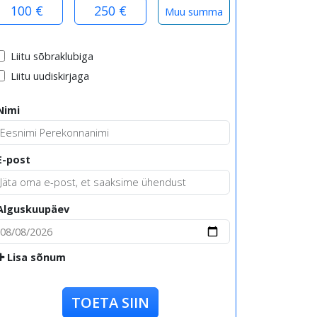
100 €
250 €
Liitu sõbraklubiga
Liitu uudiskirjaga
Nimi
E-post
Alguskuupäev
Lisa sõnum
TOETA SIIN