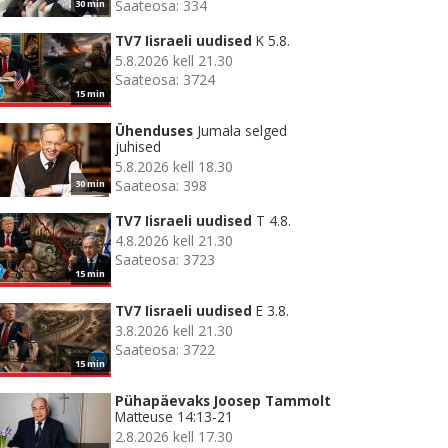
Saateosa: 334
30 min
TV7 Iisraeli uudised
K 5.8.
5.8.2026 kell 21.30
Saateosa: 3724
15 min
Ühenduses
Jumala selged
juhised
5.8.2026 kell 18.30
Saateosa: 398
30 min
TV7 Iisraeli uudised
T 4.8.
4.8.2026 kell 21.30
Saateosa: 3723
15 min
TV7 Iisraeli uudised
E 3.8.
3.8.2026 kell 21.30
Saateosa: 3722
15 min
Pühapäevaks Joosep Tammolt
Matteuse 14:13-21
2.8.2026 kell 17.30