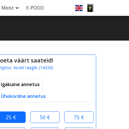
Meist
E-POOD
oeta väärt saateid!
elgitus:
Iisrael räägib
(
14326
)
Igakuine annetus
Ühekordne annetus
25 €
50 €
75 €