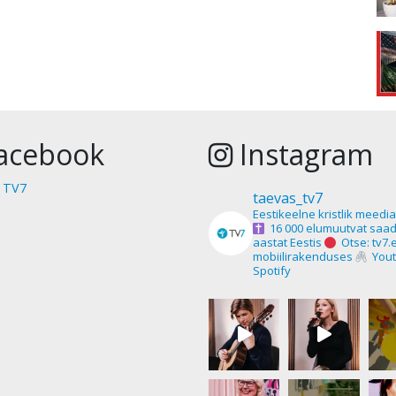
acebook
Instagram
 TV7
taevas_tv7
Eestikeelne kristlik meedi
16 000 elumuutvat saad
aastat Eestis
Otse: tv7.
mobiilirakenduses
Yout
Spotify