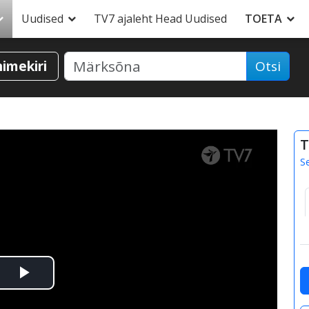
Uudised
TV7 ajaleht Head Uudised
TOETA
nimekiri
Otsi
T
S
Esita