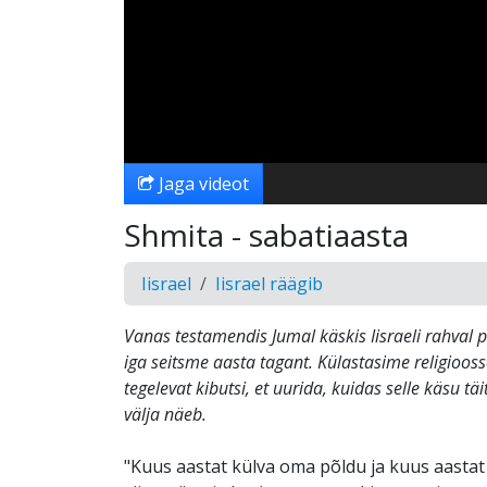
Jaga videot
Shmita - sabatiaasta
Iisrael
Iisrael räägib
Vanas testamendis Jumal käskis Iisraeli rahval 
iga seitsme aasta tagant. Külastasime religioo
tegelevat kibutsi, et uurida, kuidas selle käsu t
välja näeb.
"Kuus aastat külva oma põldu ja kuus aasta