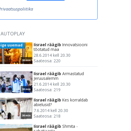
Privaatsuspoliitika
AUTOPLAY
Iisrael räägib
Innovatsiooni
õige uuemad
tõotatud maa
28.6.2014 kell 20.30
Saateosa: 220
30 min
Iisrael räägib
Armastatud
Jeruusalemm
21.6.2014 kell 20.30
Saateosa: 219
30 min
Iisrael räägib
Kes korraldab
abielusid?
7.6.2014 kell 20.30
Saateosa: 218
30 min
Iisrael räägib
Shmita -
sabatiaasta