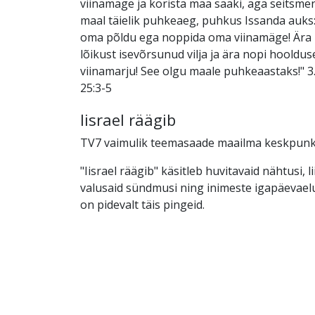
viinamäge ja korista maa saaki, aga seitsmen
maal täielik puhkeaeg, puhkus Issanda auks: 
oma põldu ega noppida oma viinamäge! Ära l
lõikust isevõrsunud vilja ja ära nopi hooldu
viinamarju! See olgu maale puhkeaastaks!" 
25:3-5
Iisrael räägib
TV7 vaimulik teemasaade maailma keskpunktis
"Iisrael räägib" käsitleb huvitavaid nähtusi, l
valusaid sündmusi ning inimeste igapäevaelu 
on pidevalt täis pingeid.