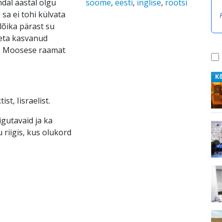
dal aastal olgu
soome
,
eesti
,
inglise
,
rootsi
sa ei tohi külvata
õika pärast su
seta kasvanud
3. Moosese raamat
K
t, Iisraelist.
iigutavaid ja ka
riigis, kus olukord