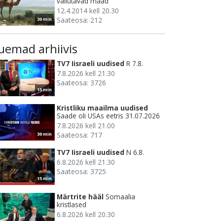
vallutavad maad
12.4.2014 kell 20.30
Saateosa: 212
30 min
uemad arhiivis
TV7 Iisraeli uudised
R 7.8.
7.8.2026 kell 21.30
Saateosa: 3726
15 min
Kristliku maailma uudised
Saade oli USAs eetris 31.07.2026
7.8.2026 kell 21.00
Saateosa: 717
30 min
TV7 Iisraeli uudised
N 6.8.
6.8.2026 kell 21.30
Saateosa: 3725
15 min
Märtrite hääl
Somaalia
kristlased
6.8.2026 kell 20.30