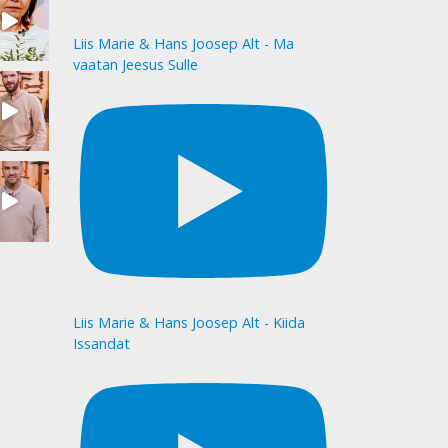
Liis Marie & Hans Joosep Alt - Ma
vaatan Jeesus Sulle
Liis Marie & Hans Joosep Alt - Kiida
Issandat