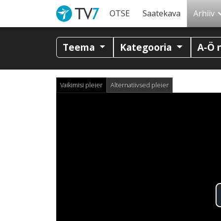
OTSE
Saatekava
Arhiiv
Teema
Kategooria
A-Ö 
Vaikimisi pleier
Alternatiivsed pleier