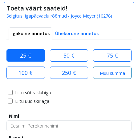
Toeta väärt saateid!
Selgitus:
Igapäevaelu rõõmud - Joyce Meyer
(
10278
)
Igakuine annetus
Ühekordne annetus
25 €
50 €
75 €
100 €
250 €
Liitu sõbraklubiga
Liitu uudiskirjaga
Nimi
E-post