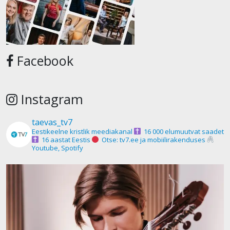
Facebook
Instagram
taevas_tv7
Eestikeelne kristlik meediakanal
16 000 elumuutvat saadet
16 aastat Eestis
Otse: tv7.ee ja mobiilirakenduses
Youtube, Spotify