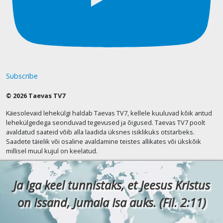
Subscribe
© 2026 Taevas TV7
Käesolevaid lehekülgi haldab Taevas TV7, kellele kuuluvad kõik antud
lehekülgedega seonduvad tegevused ja õigused. Taevas TV7 poolt
avaldatud saateid võib alla laadida üksnes isiklikuks otstarbeks.
Saadete täielik või osaline avaldamine teistes allikates või ükskõik
millisel muul kujul on keelatud.
Ja iga keel tunnistaks, et Jeesus Kristus
on Issand, Jumala Isa auks. (Fil. 2:11)