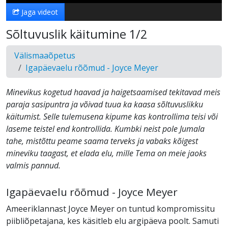
Jaga videot
Sõltuvuslik käitumine 1/2
Välismaaõpetus
Igapäevaelu rõõmud - Joyce Meyer
Minevikus kogetud haavad ja haigetsaamised tekitavad meis
paraja sasipuntra ja võivad tuua ka kaasa sõltuvuslikku
käitumist. Selle tulemusena kipume kas kontrollima teisi või
laseme teistel end kontrollida. Kumbki neist pole Jumala
tahe, mistõttu peame saama terveks ja vabaks kõigest
mineviku taagast, et elada elu, mille Tema on meie jaoks
valmis pannud.
Igapäevaelu rõõmud - Joyce Meyer
Ameeriklannast Joyce Meyer on tuntud kompromissitu
piibliõpetajana, kes käsitleb elu argipäeva poolt. Samuti