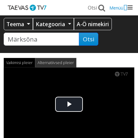
Menüü
Teema
Kategooria
A-Ö nimekiri
Otsi
Vaikimisi pleier
Alternatiivsed pleier
Esita
video