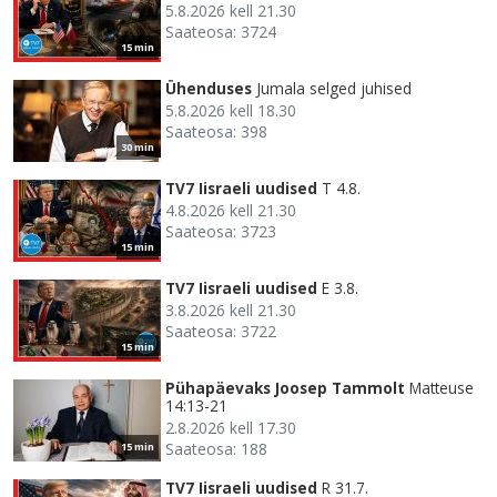
5.8.2026 kell 21.30
Saateosa: 3724
15 min
Ühenduses
Jumala selged juhised
5.8.2026 kell 18.30
Saateosa: 398
30 min
TV7 Iisraeli uudised
T 4.8.
4.8.2026 kell 21.30
Saateosa: 3723
15 min
TV7 Iisraeli uudised
E 3.8.
3.8.2026 kell 21.30
Saateosa: 3722
15 min
Pühapäevaks Joosep Tammolt
Matteuse
14:13-21
2.8.2026 kell 17.30
Saateosa: 188
15 min
TV7 Iisraeli uudised
R 31.7.