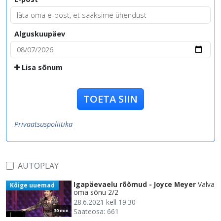
Alguskuupäev
Lisa sõnum
TOETA SIIN
Privaatsuspoliitika
AUTOPLAY
Igapäevaelu rõõmud - Joyce Meyer
Valva
Kõige uuemad
oma sõnu 2/2
28.6.2021 kell 19.30
Saateosa: 661
30 min