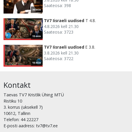
Saateosa: 398
30 min
TV7 Iisraeli uudised
T 4.8.
4.8.2026 kell 21.30
Saateosa: 3723
15 min
TV7 Iisraeli uudised
E 3.8.
3.8.2026 kell 21.30
Saateosa: 3722
15 min
Kontakt
Taevas TV7 Kristlik Ühing MTÜ
Ristiku 10
3. korrus (uksekell 7)
10612, Tallinn
Telefon: 44 22227
E-posti aadress: tv7@tv7.ee