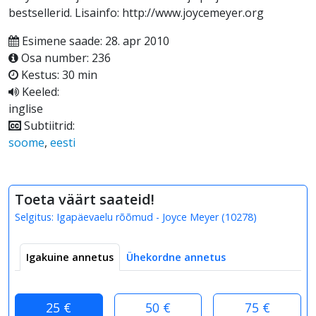
bestsellerid. Lisainfo: http://www.joycemeyer.org
Esimene saade: 28. apr 2010
Osa number: 236
Kestus: 30 min
Keeled:
inglise
Subtiitrid:
soome
,
eesti
Toeta väärt saateid!
Selgitus:
Igapäevaelu rõõmud - Joyce Meyer
(
10278
)
Igakuine annetus
Ühekordne annetus
25 €
50 €
75 €