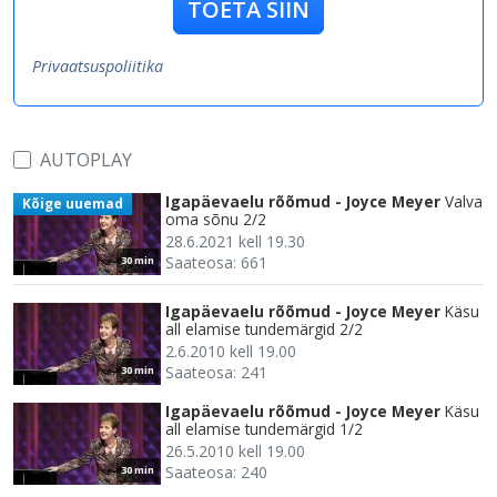
TOETA SIIN
Privaatsuspoliitika
AUTOPLAY
Igapäevaelu rõõmud - Joyce Meyer
Valva
Kõige uuemad
oma sõnu 2/2
28.6.2021 kell 19.30
Saateosa: 661
30 min
Igapäevaelu rõõmud - Joyce Meyer
Käsu
all elamise tundemärgid 2/2
2.6.2010 kell 19.00
Saateosa: 241
30 min
Igapäevaelu rõõmud - Joyce Meyer
Käsu
all elamise tundemärgid 1/2
26.5.2010 kell 19.00
Saateosa: 240
30 min