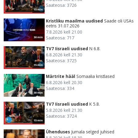
Saateosa: 3726
15 min
Kristliku maailma uudised
Saade oli USAs
eetris 31.07.2026
7.8.2026 kell 21.00
Saateosa: 717
30 min
TV7 Iisraeli uudised
N 6.8.
6.8.2026 kell 21.30
Saateosa: 3725
15 min
Märtrite hääl
Somaalia kristlased
6.8.2026 kell 20.30
Saateosa: 334
30 min
TV7 Iisraeli uudised
K 5.8.
5.8.2026 kell 21.30
Saateosa: 3724
15 min
Ühenduses
Jumala selged juhised
5.8.2026 kell 18.30