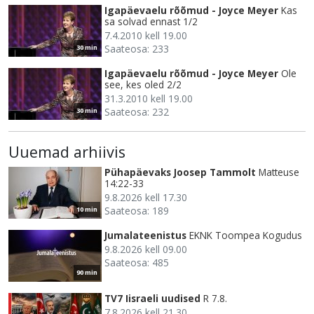
Igapäevaelu rõõmud - Joyce Meyer
Kas
sa solvad ennast 1/2
7.4.2010 kell 19.00
Saateosa: 233
30 min
Igapäevaelu rõõmud - Joyce Meyer
Ole
see, kes oled 2/2
31.3.2010 kell 19.00
Saateosa: 232
30 min
Uuemad arhiivis
Pühapäevaks Joosep Tammolt
Matteuse
14:22-33
9.8.2026 kell 17.30
Saateosa: 189
10 min
Jumalateenistus
EKNK Toompea Kogudus
9.8.2026 kell 09.00
Saateosa: 485
90 min
TV7 Iisraeli uudised
R 7.8.
7.8.2026 kell 21.30