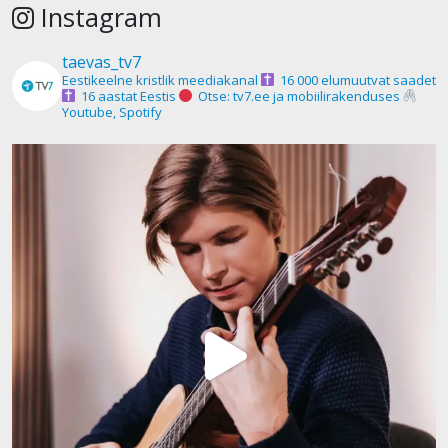
Instagram
taevas_tv7
Eestikeelne kristlik meediakanal
16 000 elumuutvat saadet
16 aastat Eestis
Otse: tv7.ee ja mobiilirakenduses
Youtube, Spotify