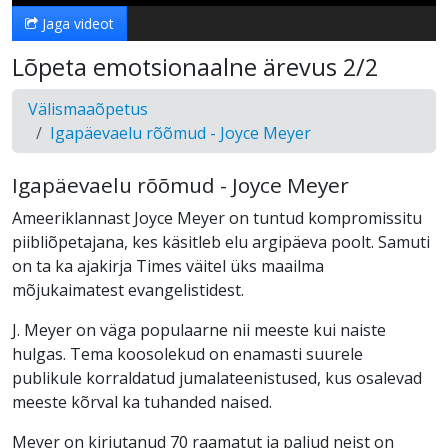
Jaga videot
Lõpeta emotsionaalne ärevus 2/2
Välismaaõpetus
Igapäevaelu rõõmud - Joyce Meyer
Igapäevaelu rõõmud - Joyce Meyer
Ameeriklannast Joyce Meyer on tuntud kompromissitu
piibliõpetajana, kes käsitleb elu argipäeva poolt. Samuti
on ta ka ajakirja Times väitel üks maailma
mõjukaimatest evangelistidest.
J. Meyer on väga populaarne nii meeste kui naiste
hulgas. Tema koosolekud on enamasti suurele
publikule korraldatud jumalateenistused, kus osalevad
meeste kõrval ka tuhanded naised.
Meyer on kirjutanud 70 raamatut ja paljud neist on