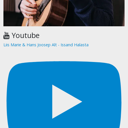
Youtube
Liis Marie & Hans Joosep Alt - Issand Halasta