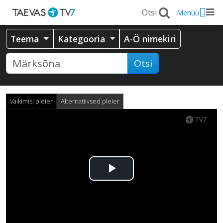
Menüü
Teema
Kategooria
A-Ö nimekiri
Otsi
Vaikimisi pleier
Alternatiivsed pleier
Esita
video