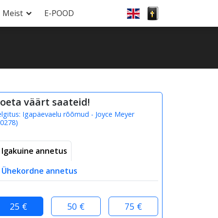
Meist
E-POOD
oeta väärt saateid!
elgitus:
Igapäevaelu rõõmud - Joyce Meyer
0278
)
Igakuine annetus
Ühekordne annetus
25 €
50 €
75 €