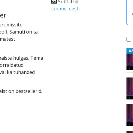
Subtiitrid:
soome
,
eesti
er
promissitu
oolt. Samuti on ta
imatest
K
naiste hulgas. Tema
orraldatud
val ka tuhanded
ist on bestsellerid.