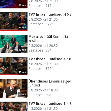
7.8.2026 kell 21.00
Saateosa: 717
30 min
TV7 Iisraeli uudised
N 6.8.
6.8.2026 kell 21.30
Saateosa: 3725
15 min
Märtrite hääl
Somaalia
kristlased
6.8.2026 kell 20.30
Saateosa: 334
30 min
TV7 Iisraeli uudised
K 5.8.
5.8.2026 kell 21.30
Saateosa: 3724
15 min
Ühenduses
Jumala selged
juhised
5.8.2026 kell 18.30
Saateosa: 398
30 min
TV7 Iisraeli uudised
T 4.8.
4.8.2026 kell 21.30