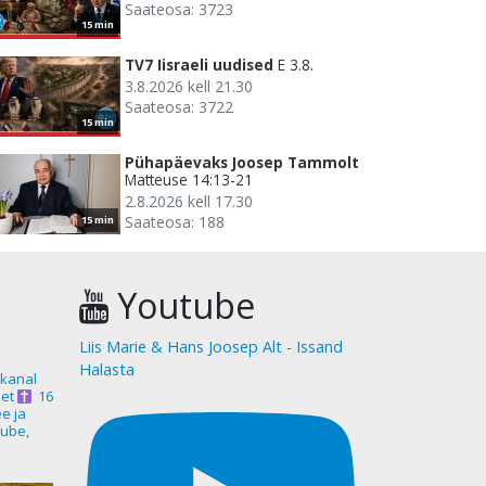
Saateosa: 3723
15 min
TV7 Iisraeli uudised
E 3.8.
3.8.2026 kell 21.30
Saateosa: 3722
15 min
Pühapäevaks Joosep Tammolt
Matteuse 14:13-21
2.8.2026 kell 17.30
Saateosa: 188
15 min
Youtube
Liis Marie & Hans Joosep Alt - Issand
Halasta
akanal
et
16
ee ja
ube,