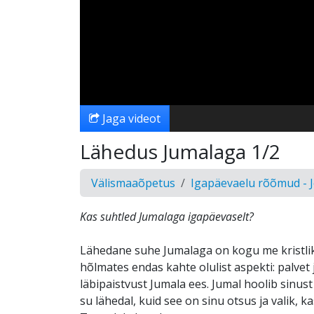
Jaga videot
Lähedus Jumalaga 1/2
Välismaaõpetus
Igapäevaelu rõõmud - 
Kas suhtled Jumalaga igapäevaselt?
Lähedane suhe Jumalaga on kogu me kristlik
hõlmates endas kahte olulist aspekti: palvet
läbipaistvust Jumala ees. Jumal hoolib sinust
su lähedal, kuid see on sinu otsus ja valik, ka