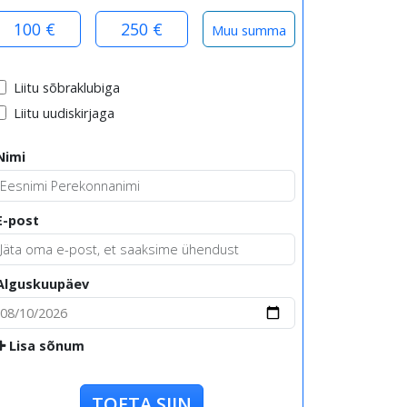
100 €
250 €
Liitu sõbraklubiga
Liitu uudiskirjaga
Nimi
E-post
Alguskuupäev
Lisa sõnum
TOETA SIIN