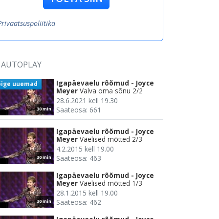
Privaatsuspoliitika
AUTOPLAY
Igapäevaelu rõõmud - Joyce
õige uuemad
Meyer
Valva oma sõnu 2/2
28.6.2021 kell 19.30
Saateosa: 661
30 min
Igapäevaelu rõõmud - Joyce
Meyer
Väelised mõtted 2/3
4.2.2015 kell 19.00
Saateosa: 463
30 min
Igapäevaelu rõõmud - Joyce
Meyer
Väelised mõtted 1/3
28.1.2015 kell 19.00
Saateosa: 462
30 min