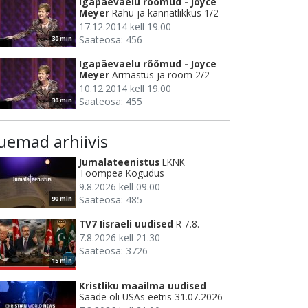
Igapäevaelu rõõmud - Joyce
Meyer
Rahu ja kannatlikkus 1/2
17.12.2014 kell 19.00
Saateosa: 456
30 min
Igapäevaelu rõõmud - Joyce
Meyer
Armastus ja rõõm 2/2
10.12.2014 kell 19.00
Saateosa: 455
30 min
uemad arhiivis
Jumalateenistus
EKNK
Toompea Kogudus
9.8.2026 kell 09.00
Saateosa: 485
90 min
TV7 Iisraeli uudised
R 7.8.
7.8.2026 kell 21.30
Saateosa: 3726
15 min
Kristliku maailma uudised
Saade oli USAs eetris 31.07.2026