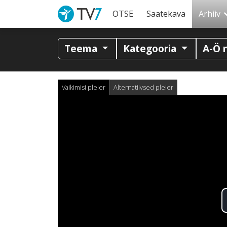
OTSE
Saatekava
Arhiiv
Teema
Kategooria
A-Ö 
Vaikimisi pleier
Alternatiivsed pleier