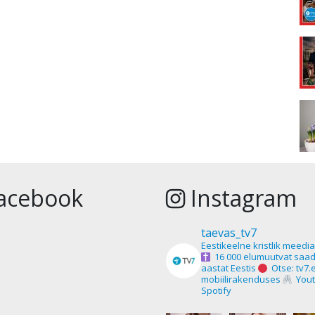
acebook
Instagram
taevas_tv7
Eestikeelne kristlik meedi
16 000 elumuutvat saad
aastat Eestis
Otse: tv7.
mobiilirakenduses
Yout
Spotify