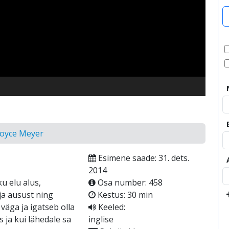
video
Joyce Meyer
Esimene saade: 31. dets.
2014
u elu alus,
Osa number: 458
 ja ausust ning
Kestus: 30 min
 väga ja igatseb olla
Keeled:
s ja kui lähedale sa
inglise