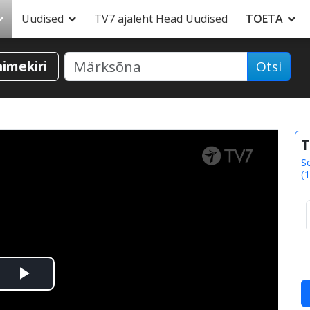
Uudised
TV7 ajaleht Head Uudised
TOETA
nimekiri
Otsi
T
S
(
1
Esita