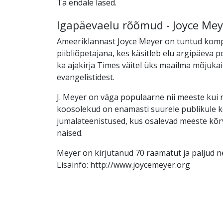
Ta endale lased.
Igapäevaelu rõõmud - Joyce Mey
Ameeriklannast Joyce Meyer on tuntud kom
piibliõpetajana, kes käsitleb elu argipäeva p
ka ajakirja Times väitel üks maailma mõjuka
evangelistidest.
J. Meyer on väga populaarne nii meeste kui 
koosolekud on enamasti suurele publikule k
jumalateenistused, kus osalevad meeste kõr
naised.
Meyer on kirjutanud 70 raamatut ja paljud ne
Lisainfo: http://www.joycemeyer.org