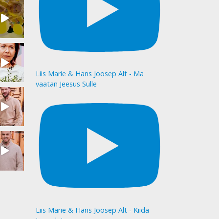
Liis Marie & Hans Joosep Alt - Ma
vaatan Jeesus Sulle
Liis Marie & Hans Joosep Alt - Kiida