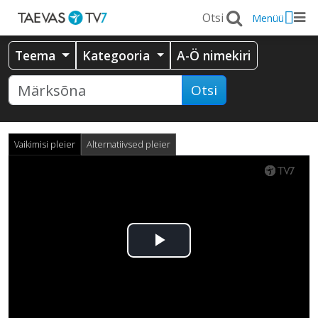
Menüü
Teema
Kategooria
A-Ö nimekiri
Otsi
Vaikimisi pleier
Alternatiivsed pleier
Esita
video