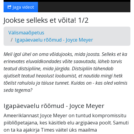
Jaga videot
Jookse selleks et võita! 1/2
Välismaaõpetus
Igapäevaelu rõõmud - Joyce Meyer
Meil igal ühel on oma võidujooks, mida joosta. Selleks et ka
erinevates eluvaldkondades võite saavutada, läheb tarvis
teatud distsipliine, mida järgida. Distsipliin tähendab
ajutiselt teatud heaolust loobumist, et nautida mingi hetk
tõelist rahulolu ja täiuse tunnet. Kuidas on - kas oled valmis
seda tegema?
Igapäevaelu rõõmud - Joyce Meyer
Ameeriklannast Joyce Meyer on tuntud kompromissitu
piibliõpetajana, kes käsitleb elu argipäeva poolt. Samuti
on ta ka ajakirja Times väitel üks maailma