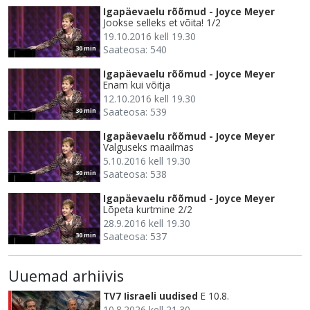
Igapäevaelu rõõmud - Joyce Meyer
Jookse selleks et võita! 1/2
19.10.2016 kell 19.30
Saateosa: 540
30 min
Igapäevaelu rõõmud - Joyce Meyer
Enam kui võitja
12.10.2016 kell 19.30
Saateosa: 539
30 min
Igapäevaelu rõõmud - Joyce Meyer
Valguseks maailmas
5.10.2016 kell 19.30
Saateosa: 538
30 min
Igapäevaelu rõõmud - Joyce Meyer
Lõpeta kurtmine 2/2
28.9.2016 kell 19.30
Saateosa: 537
30 min
Uuemad arhiivis
TV7 Iisraeli uudised
E 10.8.
10.8.2026 kell 21.30