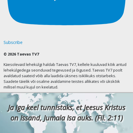
Subscribe
© 2026 Taevas TV7
Käesolevaid lehekülgi haldab Taevas TV7, kellele kuuluvad kõik antud
lehekülgedega seonduvad tegevused ja õigused. Taevas TV7 poolt
avaldatud saateid võib alla laadida üksnes isiklikuks otstarbeks.
Saadete täielik või osaline avaldamine teistes allikates või ükskõik
millisel muul kujul on keelatud.
Ja iga keel tunnistaks, et Jeesus Kristus
on Issand, Jumala Isa auks. (Fil. 2:11)