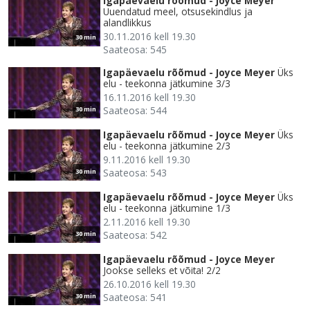
Igapäevaelu rõõmud - Joyce Meyer
Uuendatud meel, otsusekindlus ja
alandlikkus
30.11.2016 kell 19.30
30 min
Saateosa: 545
Igapäevaelu rõõmud - Joyce Meyer
Üks
elu - teekonna jätkumine 3/3
16.11.2016 kell 19.30
Saateosa: 544
30 min
Igapäevaelu rõõmud - Joyce Meyer
Üks
elu - teekonna jätkumine 2/3
9.11.2016 kell 19.30
Saateosa: 543
30 min
Igapäevaelu rõõmud - Joyce Meyer
Üks
elu - teekonna jätkumine 1/3
2.11.2016 kell 19.30
Saateosa: 542
30 min
Igapäevaelu rõõmud - Joyce Meyer
Jookse selleks et võita! 2/2
26.10.2016 kell 19.30
Saateosa: 541
30 min