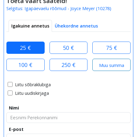
Toeta väärt saateid!
Selgitus:
Igapäevaelu rõõmud - Joyce Meyer
(
10278
)
Igakuine annetus
Ühekordne annetus
25 €
50 €
75 €
100 €
250 €
Liitu sõbraklubiga
Liitu uudiskirjaga
Nimi
E-post