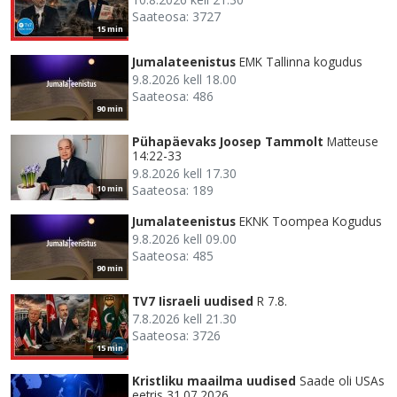
Saateosa: 3727
15 min
Jumalateenistus
EMK Tallinna kogudus
9.8.2026 kell 18.00
Saateosa: 486
90 min
Pühapäevaks Joosep Tammolt
Matteuse
14:22-33
9.8.2026 kell 17.30
Saateosa: 189
10 min
Jumalateenistus
EKNK Toompea Kogudus
9.8.2026 kell 09.00
Saateosa: 485
90 min
TV7 Iisraeli uudised
R 7.8.
7.8.2026 kell 21.30
Saateosa: 3726
15 min
Kristliku maailma uudised
Saade oli USAs
eetris 31.07.2026