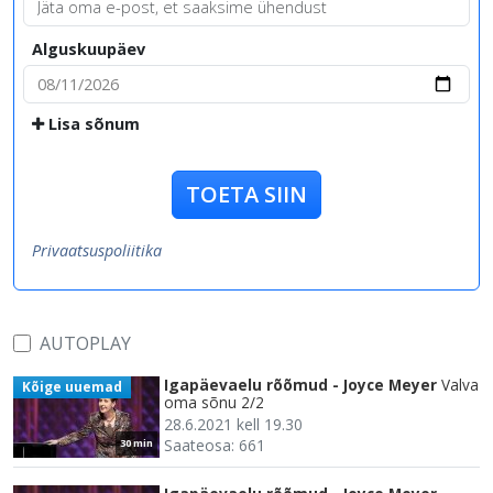
Alguskuupäev
Lisa sõnum
TOETA SIIN
Privaatsuspoliitika
AUTOPLAY
Igapäevaelu rõõmud - Joyce Meyer
Valva
Kõige uuemad
oma sõnu 2/2
28.6.2021 kell 19.30
Saateosa: 661
30 min