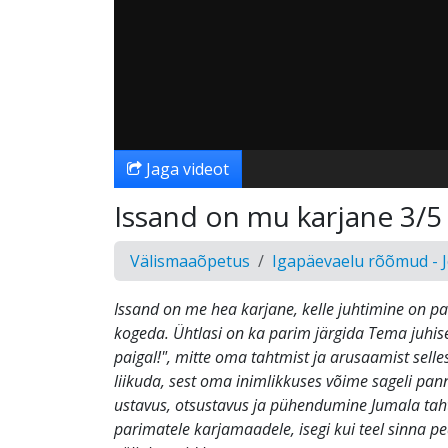
Jaga videot
Issand on mu karjane 3/5
Välismaaõpetus
Igapäevaelu rõõmud - 
Issand on me hea karjane, kelle juhtimine on p
kogeda. Ühtlasi on ka parim järgida Tema juhisei
paigal!", mitte oma tahtmist ja arusaamist selles
liikuda, sest oma inimlikkuses võime sageli pann
ustavus, otsustavus ja pühendumine Jumala tahte
parimatele karjamaadele, isegi kui teel sinna pe