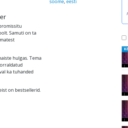
soome
,
eesti
er
promissitu
oolt. Samuti on ta
imatest
K
naiste hulgas. Tema
orraldatud
val ka tuhanded
ist on bestsellerid.