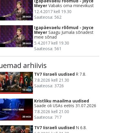
Igapäevaelu rõõmud - Joyce
Meyer
Vabaks oma minevikust
12.4.2017 kell 19.30
Saateosa: 562
30 min
Igapäevaelu rõõmud - Joyce
Meyer
Saagu Jumala sõnadest
meie sõnad
5.4.2017 kell 19.30
30 min
Saateosa: 561
uemad arhiivis
TV7 Iisraeli uudised
R 7.8.
7.8.2026 kell 21.30
Saateosa: 3726
15 min
Kristliku maailma uudised
Saade oli USAs eetris 31.07.2026
7.8.2026 kell 21.00
Saateosa: 717
30 min
TV7 Iisraeli uudised
N 6.8.