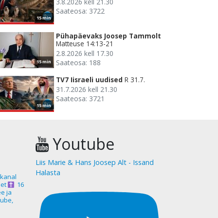
3.8.2026 kell 21.30
Saateosa: 3722
15 min
Pühapäevaks Joosep Tammolt
Matteuse 14:13-21
2.8.2026 kell 17.30
Saateosa: 188
15 min
TV7 Iisraeli uudised
R 31.7.
31.7.2026 kell 21.30
Saateosa: 3721
15 min
Youtube
Liis Marie & Hans Joosep Alt - Issand
Halasta
akanal
et
16
ee ja
ube,