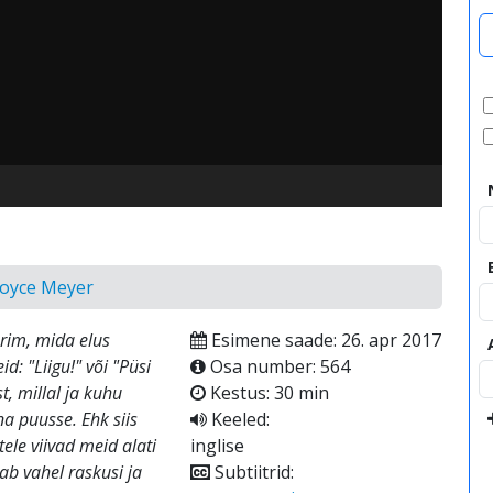
video
Joyce Meyer
arim, mida elus
Esimene saade: 26. apr 2017
d: "Liigu!" või "Püsi
Osa number: 564
t, millal ja kuhu
Kestus: 30 min
a puusse. Ehk siis
Keeled:
le viivad meid alati
inglise
ab vahel raskusi ja
Subtiitrid: