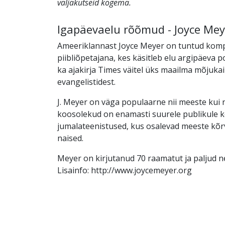
väljakutseid kogema.
Igapäevaelu rõõmud - Joyce Mey
Ameeriklannast Joyce Meyer on tuntud kom
piibliõpetajana, kes käsitleb elu argipäeva p
ka ajakirja Times väitel üks maailma mõjuka
evangelistidest.
J. Meyer on väga populaarne nii meeste kui 
koosolekud on enamasti suurele publikule k
jumalateenistused, kus osalevad meeste kõr
naised.
Meyer on kirjutanud 70 raamatut ja paljud ne
Lisainfo: http://www.joycemeyer.org