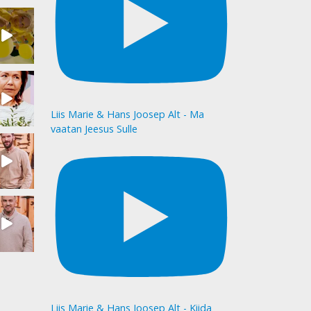
Liis Marie & Hans Joosep Alt - Ma
vaatan Jeesus Sulle
Liis Marie & Hans Joosep Alt - Kiida