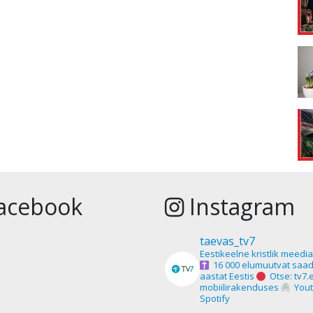
acebook
Instagram
taevas_tv7
Eestikeelne kristlik meedi
16 000 elumuutvat saad
aastat Eestis
Otse: tv7.
mobiilirakenduses
Yout
Spotify