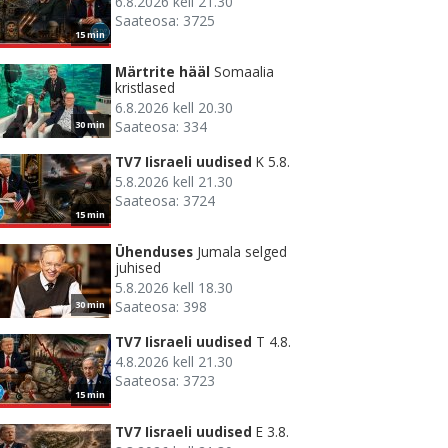
6.8.2026 kell 21.30
Saateosa: 3725
15 min
Märtrite hääl
Somaalia
kristlased
6.8.2026 kell 20.30
Saateosa: 334
30 min
TV7 Iisraeli uudised
K 5.8.
5.8.2026 kell 21.30
Saateosa: 3724
15 min
Ühenduses
Jumala selged
juhised
5.8.2026 kell 18.30
Saateosa: 398
30 min
TV7 Iisraeli uudised
T 4.8.
4.8.2026 kell 21.30
Saateosa: 3723
15 min
TV7 Iisraeli uudised
E 3.8.