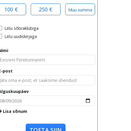
100 €
250 €
Liitu sõbraklubiga
Liitu uudiskirjaga
Nimi
E-post
Alguskuupäev
Lisa sõnum
TOETA SIIN