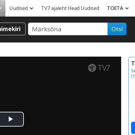
Uudised
TV7 ajaleht Head Uudised
TOETA
nimekiri
Otsi
T
S
(
1
Esita