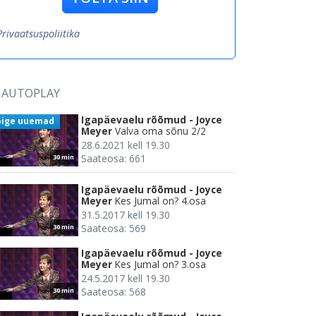
Privaatsuspoliitika
AUTOPLAY
Igapäevaelu rõõmud - Joyce
õige uuemad
Meyer
Valva oma sõnu 2/2
28.6.2021 kell 19.30
Saateosa: 661
30 min
Igapäevaelu rõõmud - Joyce
Meyer
Kes Jumal on? 4.osa
31.5.2017 kell 19.30
Saateosa: 569
30 min
Igapäevaelu rõõmud - Joyce
Meyer
Kes Jumal on? 3.osa
24.5.2017 kell 19.30
Saateosa: 568
30 min