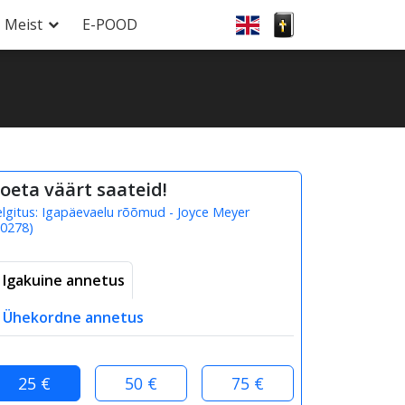
Meist
E-POOD
oeta väärt saateid!
elgitus:
Igapäevaelu rõõmud - Joyce Meyer
0278
)
Igakuine annetus
Ühekordne annetus
25 €
50 €
75 €