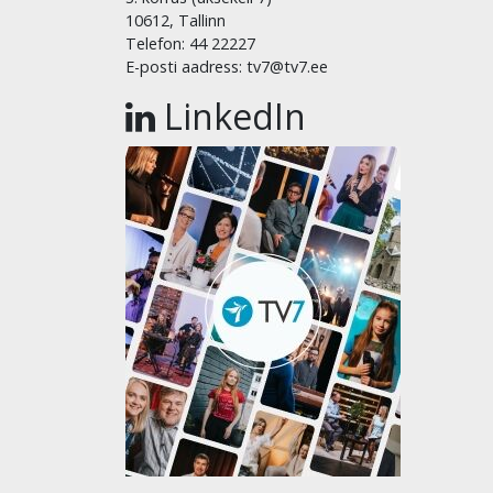
10612, Tallinn
Telefon: 44 22227
E-posti aadress: tv7@tv7.ee
LinkedIn