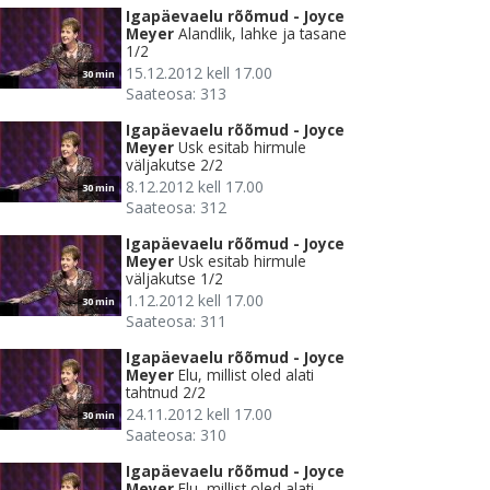
Igapäevaelu rõõmud - Joyce
Meyer
Alandlik, lahke ja tasane
1/2
15.12.2012 kell 17.00
30 min
Saateosa: 313
Igapäevaelu rõõmud - Joyce
Meyer
Usk esitab hirmule
väljakutse 2/2
8.12.2012 kell 17.00
30 min
Saateosa: 312
Igapäevaelu rõõmud - Joyce
Meyer
Usk esitab hirmule
väljakutse 1/2
1.12.2012 kell 17.00
30 min
Saateosa: 311
Igapäevaelu rõõmud - Joyce
Meyer
Elu, millist oled alati
tahtnud 2/2
24.11.2012 kell 17.00
30 min
Saateosa: 310
Igapäevaelu rõõmud - Joyce
Meyer
Elu, millist oled alati