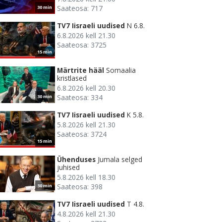
Saateosa: 717
30 min
TV7 Iisraeli uudised
N 6.8.
6.8.2026 kell 21.30
Saateosa: 3725
15 min
Märtrite hääl
Somaalia
kristlased
6.8.2026 kell 20.30
Saateosa: 334
30 min
TV7 Iisraeli uudised
K 5.8.
5.8.2026 kell 21.30
Saateosa: 3724
15 min
Ühenduses
Jumala selged
juhised
5.8.2026 kell 18.30
Saateosa: 398
30 min
TV7 Iisraeli uudised
T 4.8.
4.8.2026 kell 21.30