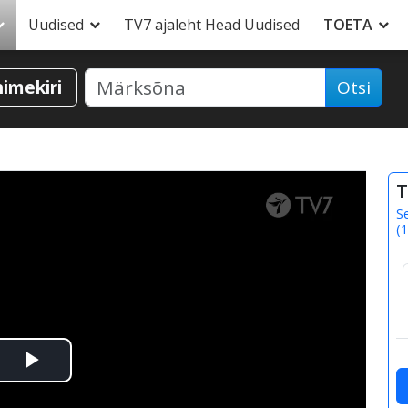
Uudised
TV7 ajaleht Head Uudised
TOETA
nimekiri
Otsi
T
S
(
1
Esita