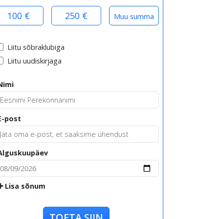
100 €
250 €
Liitu sõbraklubiga
Liitu uudiskirjaga
Nimi
E-post
Alguskuupäev
Lisa sõnum
TOETA SIIN