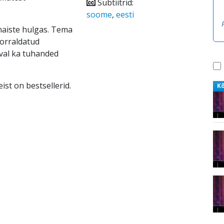
Subtiitrid:
soome
,
eesti
naiste hulgas. Tema
orraldatud
val ka tuhanded
ist on bestsellerid.
K