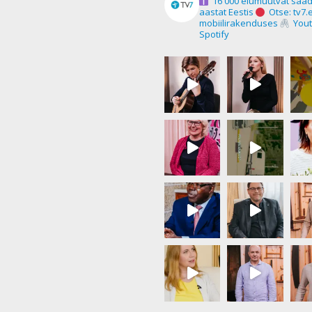
16 000 elumuutvat saad
aastat Eestis
Otse: tv7.
mobiilirakenduses
Yout
Spotify