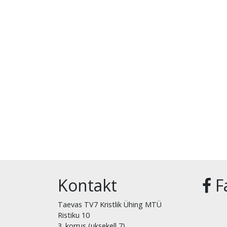
Kontakt
F
Taevas TV7 Kristlik Ühing MTÜ
Ristiku 10
3. korrus (uksekell 7)