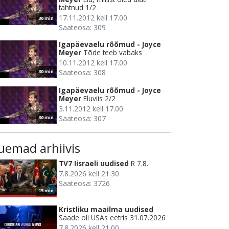
tahtnud 1/2
17.11.2012 kell 17.00
30 min
Saateosa: 309
Igapäevaelu rõõmud - Joyce
Meyer
Tõde teeb vabaks
10.11.2012 kell 17.00
Saateosa: 308
30 min
Igapäevaelu rõõmud - Joyce
Meyer
Eluviis 2/2
3.11.2012 kell 17.00
Saateosa: 307
30 min
uemad arhiivis
TV7 Iisraeli uudised
R 7.8.
7.8.2026 kell 21.30
Saateosa: 3726
15 min
Kristliku maailma uudised
Saade oli USAs eetris 31.07.2026
7.8.2026 kell 21.00