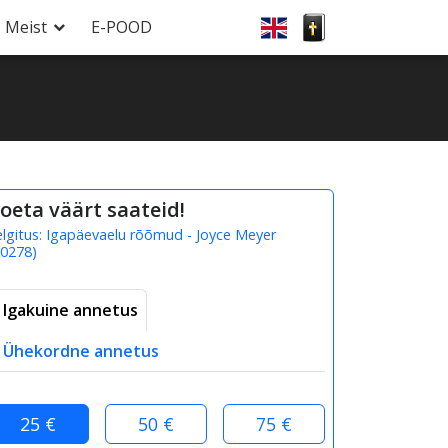
Meist
E-POOD
oeta väärt saateid!
elgitus:
Igapäevaelu rõõmud - Joyce Meyer
0278
)
Igakuine annetus
Ühekordne annetus
25 €
50 €
75 €