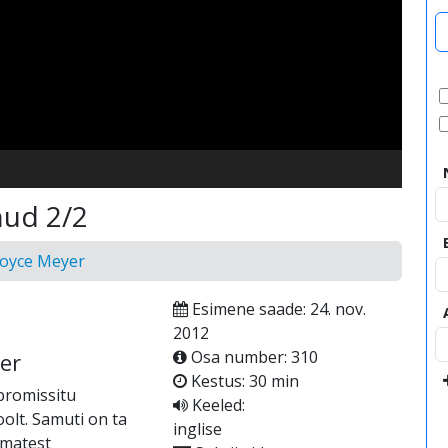
video
tnud 2/2
Joyce Meyer
Esimene saade: 24. nov.
2012
Osa number: 310
er
Kestus: 30 min
promissitu
Keeled:
oolt. Samuti on ta
inglise
imatest