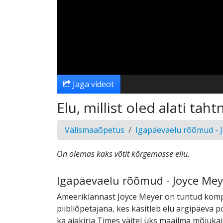
Jaga videot
Elu, millist oled alati tah
Välismaaõpetus
Igapäevaelu rõõmud - 
On olemas kaks võtit kõrgemasse ellu.
Igapäevaelu rõõmud - Joyce Mey
Ameeriklannast Joyce Meyer on tuntud kom
piibliõpetajana, kes käsitleb elu argipäeva p
ka ajakirja Times väitel üks maailma mõjuka