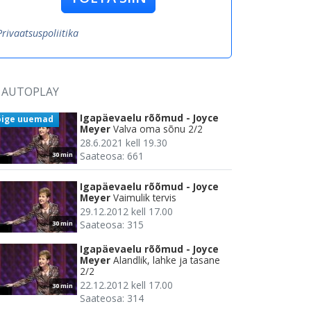
Privaatsuspoliitika
AUTOPLAY
Igapäevaelu rõõmud - Joyce
õige uuemad
Meyer
Valva oma sõnu 2/2
28.6.2021 kell 19.30
Saateosa: 661
30 min
Igapäevaelu rõõmud - Joyce
Meyer
Vaimulik tervis
29.12.2012 kell 17.00
Saateosa: 315
30 min
Igapäevaelu rõõmud - Joyce
Meyer
Alandlik, lahke ja tasane
2/2
22.12.2012 kell 17.00
30 min
Saateosa: 314