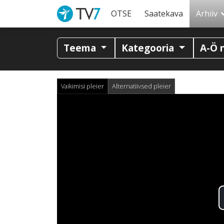
OTSE
Saatekava
Arhiiv
Teema
Kategooria
A-Ö 
Vaikimisi pleier
Alternatiivsed pleier