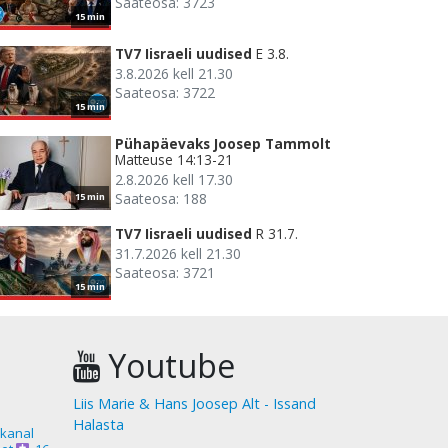
Saateosa: 3723
15 min
TV7 Iisraeli uudised
E 3.8.
3.8.2026 kell 21.30
Saateosa: 3722
15 min
Pühapäevaks Joosep Tammolt
Matteuse 14:13-21
2.8.2026 kell 17.30
Saateosa: 188
15 min
TV7 Iisraeli uudised
R 31.7.
31.7.2026 kell 21.30
Saateosa: 3721
15 min
Youtube
Liis Marie & Hans Joosep Alt - Issand
Halasta
akanal