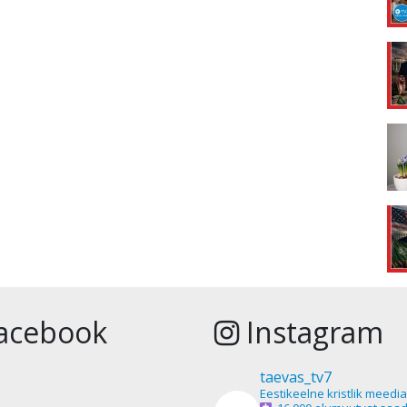
acebook
Instagram
taevas_tv7
Eestikeelne kristlik meedi