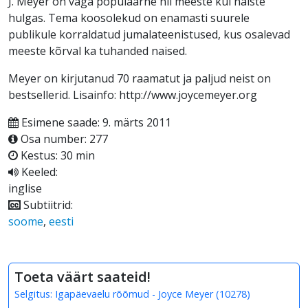
J. Meyer on väga populaarne nii meeste kui naiste
hulgas. Tema koosolekud on enamasti suurele
publikule korraldatud jumalateenistused, kus osalevad
meeste kõrval ka tuhanded naised.
Meyer on kirjutanud 70 raamatut ja paljud neist on
bestsellerid. Lisainfo: http://www.joycemeyer.org
Esimene saade: 9. märts 2011
Osa number: 277
Kestus: 30 min
Keeled:
inglise
Subtiitrid:
soome
,
eesti
Toeta väärt saateid!
Selgitus:
Igapäevaelu rõõmud - Joyce Meyer
(
10278
)