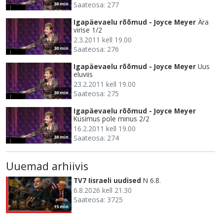
Saateosa: 277
30 min
Igapäevaelu rõõmud - Joyce Meyer
Ära
virise 1/2
2.3.2011 kell 19.00
Saateosa: 276
30 min
Igapäevaelu rõõmud - Joyce Meyer
Uus
eluviis
23.2.2011 kell 19.00
Saateosa: 275
30 min
Igapäevaelu rõõmud - Joyce Meyer
Küsimus pole minus 2/2
16.2.2011 kell 19.00
Saateosa: 274
30 min
Uuemad arhiivis
TV7 Iisraeli uudised
N 6.8.
6.8.2026 kell 21.30
Saateosa: 3725
15 min