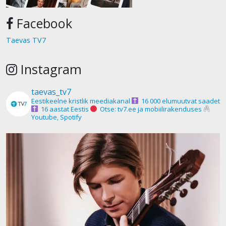
Facebook
Taevas TV7
Instagram
taevas_tv7
Eestikeelne kristlik meediakanal
16 000 elumuutvat saadet
16 aastat Eestis
Otse: tv7.ee ja mobiilirakenduses
Youtube, Spotify