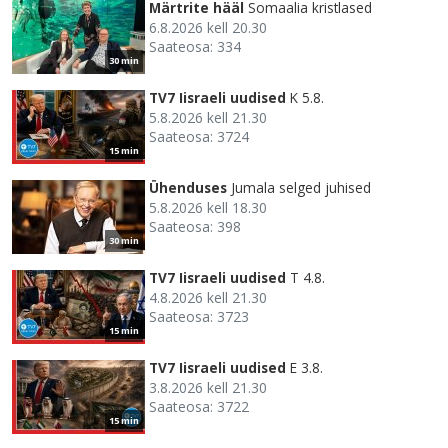
Märtrite hääl
Somaalia kristlased
6.8.2026 kell 20.30
Saateosa: 334
30 min
TV7 Iisraeli uudised
K 5.8.
5.8.2026 kell 21.30
Saateosa: 3724
15 min
Ühenduses
Jumala selged juhised
5.8.2026 kell 18.30
Saateosa: 398
30 min
TV7 Iisraeli uudised
T 4.8.
4.8.2026 kell 21.30
Saateosa: 3723
15 min
TV7 Iisraeli uudised
E 3.8.
3.8.2026 kell 21.30
Saateosa: 3722
15 min