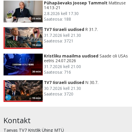
Pühapäevaks Joosep Tammolt
Matteuse
14:13-21
2.8.2026 kell 17.30
Saateosa: 188
15 min
TV7 Iisraeli uudised
R 31.7.
31.7.2026 kell 21.30
Saateosa: 3721
15 min
Kristliku maailma uudised
Saade oli USAs
eetris 24.07.2026
31.7.2026 kell 21.00
Saateosa: 716
30 min
TV7 Iisraeli uudised
N 30.7.
30.7.2026 kell 21.30
Saateosa: 3720
15 min
Kontakt
Taevas TV7 Kristlik Ühing MTÜ