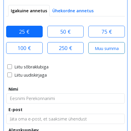
Igakuine annetus
Ühekordne annetus
25 €
50 €
75 €
100 €
250 €
Liitu sõbraklubiga
Liitu uudiskirjaga
Nimi
E-post
Alguskuupäev