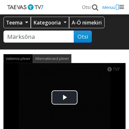
Menüü
Teema
Kategooria
A-Ö nimekiri
Otsi
Vaikimisi pleier
Alternatiivsed pleier
Esita
video