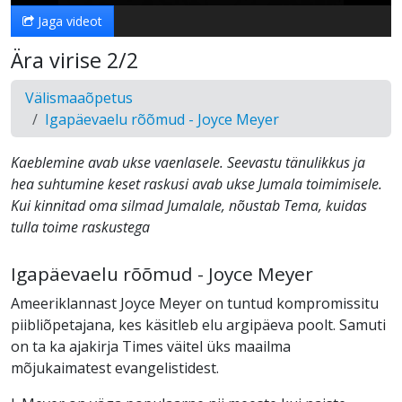
Jaga videot
Ära virise 2/2
Välismaaõpetus
Igapäevaelu rõõmud - Joyce Meyer
Kaeblemine avab ukse vaenlasele. Seevastu tänulikkus ja
hea suhtumine keset raskusi avab ukse Jumala toimimisele.
Kui kinnitad oma silmad Jumalale, nõustab Tema, kuidas
tulla toime raskustega
Igapäevaelu rõõmud - Joyce Meyer
Ameeriklannast Joyce Meyer on tuntud kompromissitu
piibliõpetajana, kes käsitleb elu argipäeva poolt. Samuti
on ta ka ajakirja Times väitel üks maailma
mõjukaimatest evangelistidest.