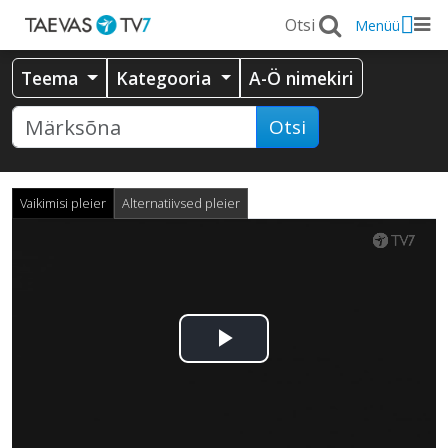
Menüü
Teema
Kategooria
A-Ö nimekiri
Otsi
Vaikimisi pleier
Alternatiivsed pleier
Esita
video