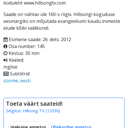
koduleht www.hillsongtv.com
Saade on nähtav üle 160-s riigis. Hillsongi koguduse
eesmärgiks on mõjutada evangeeliumi kaudu inimeste
elude kõiki valdkondi.
Esimene saade: 26. dets. 2012
Osa number: 145
Kestus: 30 min
Keeled:
inglise
Subtiitrid:
soome
,
eesti
Toeta väärt saateid!
Selgitus:
Hillsong TV
(
13330
)
Igakuine annetus
Ühekordne annetus