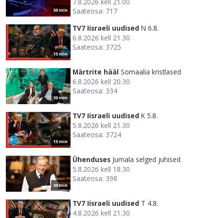
7.8.2026 kell 21.00
Saateosa: 717
30 min
TV7 Iisraeli uudised
N 6.8.
6.8.2026 kell 21.30
Saateosa: 3725
15 min
Märtrite hääl
Somaalia kristlased
6.8.2026 kell 20.30
Saateosa: 334
30 min
TV7 Iisraeli uudised
K 5.8.
5.8.2026 kell 21.30
Saateosa: 3724
15 min
Ühenduses
Jumala selged juhised
5.8.2026 kell 18.30
Saateosa: 398
30 min
TV7 Iisraeli uudised
T 4.8.
4.8.2026 kell 21.30