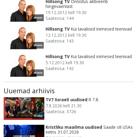
Hillsong TV
Õnnistus aktiveerib
hingevaenlast
19.12.2012 kell 19.30
Saateosa: 144
30 min
Hillsong TV
Kui tavalised inimesed teenivad
12.12.2012 kell 19.30
Saateosa: 143
30 min
Hillsong TV
Kui tavalised inimesed teenivad
5.12.2012 kell 19.30
Saateosa: 142
30 min
Uuemad arhiivis
TV7 Iisraeli uudised
R 7.8.
7.8.2026 kell 21.30
Saateosa: 3726
15 min
Kristliku maailma uudised
Saade oli USAs
eetris 31.07.2026