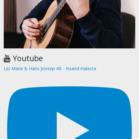
Youtube
Liis Marie & Hans Joosep Alt - Issand Halasta