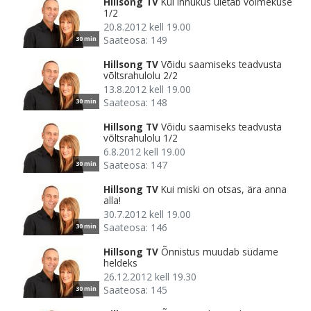
Hillsong TV
Kui innukus ületab võimekuse
1/2
20.8.2012 kell 19.00
Saateosa: 149
30 min
Hillsong TV
Võidu saamiseks teadvusta
võltsrahulolu 2/2
13.8.2012 kell 19.00
Saateosa: 148
30 min
Hillsong TV
Võidu saamiseks teadvusta
võltsrahulolu 1/2
6.8.2012 kell 19.00
Saateosa: 147
30 min
Hillsong TV
Kui miski on otsas, ära anna
alla!
30.7.2012 kell 19.00
Saateosa: 146
30 min
Hillsong TV
Õnnistus muudab südame
heldeks
26.12.2012 kell 19.30
Saateosa: 145
30 min