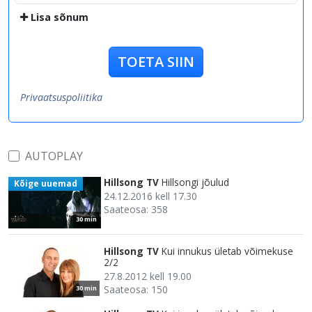
Lisa sõnum
TOETA SIIN
Privaatsuspoliitika
AUTOPLAY
Hillsong TV
Hillsongi jõulud
Kõige uuemad
24.12.2016 kell 17.30
Saateosa: 358
30 min
Hillsong TV
Kui innukus ületab võimekuse
2/2
27.8.2012 kell 19.00
Saateosa: 150
30 min