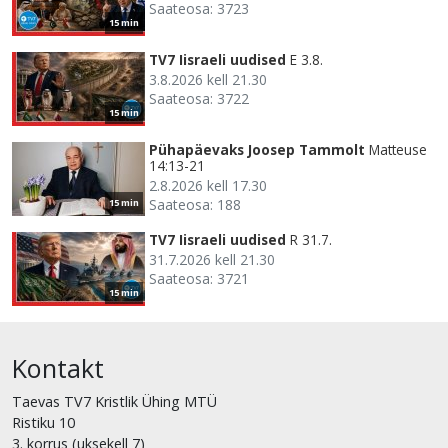
Saateosa: 3723
15 min
TV7 Iisraeli uudised
E 3.8.
3.8.2026 kell 21.30
Saateosa: 3722
15 min
Pühapäevaks Joosep Tammolt
Matteuse
14:13-21
2.8.2026 kell 17.30
Saateosa: 188
15 min
TV7 Iisraeli uudised
R 31.7.
31.7.2026 kell 21.30
Saateosa: 3721
15 min
Kontakt
Taevas TV7 Kristlik Ühing MTÜ
Ristiku 10
3. korrus (uksekell 7)