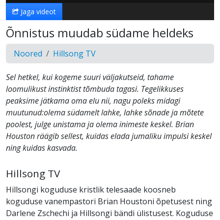
Jaga videot
Õnnistus muudab südame heldeks
Noored
Hillsong TV
Sel hetkel, kui kogeme suuri väljakutseid, tahame
loomulikust instinktist tõmbuda tagasi. Tegelikkuses
peaksime jätkama oma elu nii, nagu poleks midagi
muutunud:olema südamelt lahke, lahke sõnade ja mõtete
poolest, julge unistama ja olema inimeste keskel. Brian
Houston räägib sellest, kuidas elada jumaliku impulsi keskel
ning kuidas kasvada.
Hillsong TV
Hillsongi koguduse kristlik telesaade koosneb
koguduse vanempastori Brian Houstoni õpetusest ning
Darlene Zschechi ja Hillsongi bändi ülistusest. Koguduse