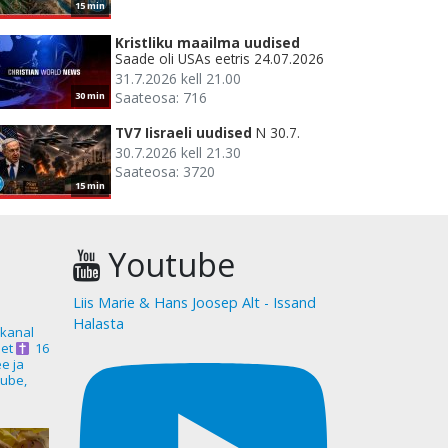
15 min
Kristliku maailma uudised
Saade oli USAs eetris 24.07.2026
31.7.2026 kell 21.00
Saateosa: 716
30 min
TV7 Iisraeli uudised
N 30.7.
30.7.2026 kell 21.30
Saateosa: 3720
15 min
Youtube
Liis Marie & Hans Joosep Alt - Issand
Halasta
akanal
et
16
ee ja
ube,