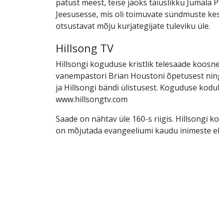
patust meest, teise jaoks täiuslikku Jumala
Jeesusesse, mis oli toimuvate sündmuste ke
otsustavat mõju kurjategijate tuleviku üle.
Hillsong TV
Hillsongi koguduse kristlik telesaade koos
vanempastori Brian Houstoni õpetusest nin
ja Hillsongi bändi ülistusest. Koguduse kodu
www.hillsongtv.com
Saade on nähtav üle 160-s riigis. Hillsongi
on mõjutada evangeeliumi kaudu inimeste el