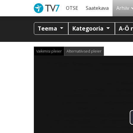
OTSE
Saatekava
Arhiiv
Teema
Kategooria
A-Ö 
Vaikimisi pleier
Alternatiivsed pleier