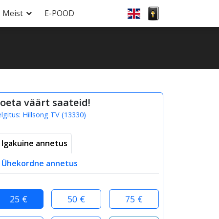
Meist
E-POOD
oeta väärt saateid!
elgitus:
Hillsong TV
(
13330
)
Igakuine annetus
Ühekordne annetus
25 €
50 €
75 €