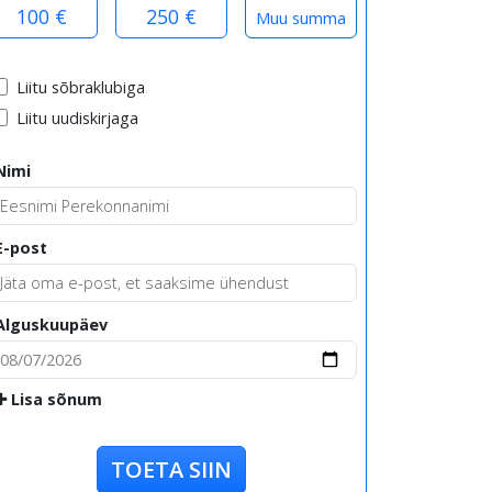
100 €
250 €
Liitu sõbraklubiga
Liitu uudiskirjaga
Nimi
E-post
Alguskuupäev
Lisa sõnum
TOETA SIIN