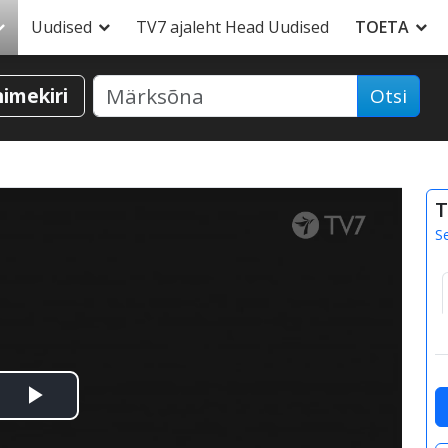
Uudised
TV7 ajaleht Head Uudised
TOETA
nimekiri
Otsi
T
S
Esita