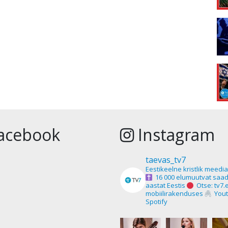
acebook
Instagram
taevas_tv7
Eestikeelne kristlik meedi
16 000 elumuutvat saad
aastat Eestis
Otse: tv7.
mobiilirakenduses
Yout
Spotify