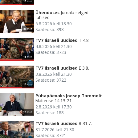
15 min
Ühenduses
Jumala selged
juhised
5.8.2026 kell 18.30
Saateosa: 398
30 min
TV7 Iisraeli uudised
T 4.8.
4.8.2026 kell 21.30
Saateosa: 3723
15 min
TV7 Iisraeli uudised
E 3.8.
3.8.2026 kell 21.30
Saateosa: 3722
15 min
Pühapäevaks Joosep Tammolt
Matteuse 14:13-21
2.8.2026 kell 17.30
Saateosa: 188
15 min
TV7 Iisraeli uudised
R 31.7.
31.7.2026 kell 21.30
Saateosa: 3721