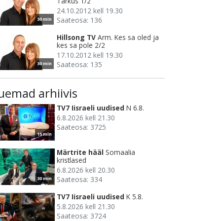
Tarkus 1/2
24.10.2012 kell 19.30
Saateosa: 136
30 min
Hillsong TV
Arm. Kes sa oled ja
kes sa pole 2/2
17.10.2012 kell 19.30
Saateosa: 135
30 min
uemad arhiivis
TV7 Iisraeli uudised
N 6.8.
6.8.2026 kell 21.30
Saateosa: 3725
15 min
Märtrite hääl
Somaalia
kristlased
6.8.2026 kell 20.30
Saateosa: 334
30 min
TV7 Iisraeli uudised
K 5.8.
5.8.2026 kell 21.30
Saateosa: 3724