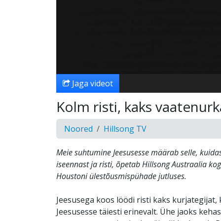
Jaga videot
Kolm risti, kaks vaatenurk
Noored
Hillsong TV
Meie suhtumine Jeesusesse määrab selle, kuid
iseennast ja risti, õpetab Hillsong Austraalia k
Houstoni ülestõusmispühade jutluses.
Jeesusega koos löödi risti kaks kurjategijat,
Jeesusesse täiesti erinevalt. Ühe jaoks kehas