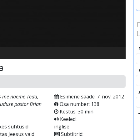
video
a
as me näeme Teda,
Esimene saade: 7. nov. 2012
oguduse pastor Brian
Osa number: 138
Kestus: 30 min
Keeled:
 kes suhtusid
inglise
tas Jeesus vaid
Subtiitrid: