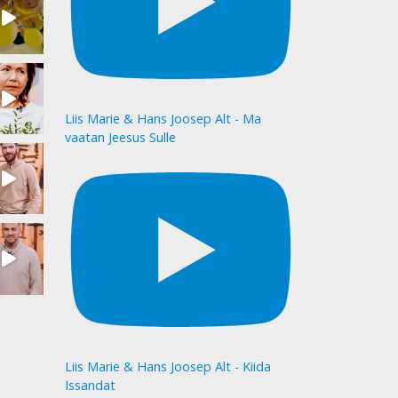
Liis Marie & Hans Joosep Alt - Ma
vaatan Jeesus Sulle
Liis Marie & Hans Joosep Alt - Kiida
Issandat