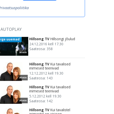
Privaatsuspoliitika
AUTOPLAY
Hillsong TV
Hillsongi jõulud
õige uuemad
24.12.2016 kell 17.30
Saateosa: 358
30 min
Hillsong TV
Kui tavalised
inimesed teenivad
12.12.2012 kell 19.30
Saateosa: 143
30 min
Hillsong TV
Kui tavalised
inimesed teenivad
5.12.2012 kell 19.30
Saateosa: 142
30 min
Hillsong TV
Kui tavalistel
inimestel on visioon