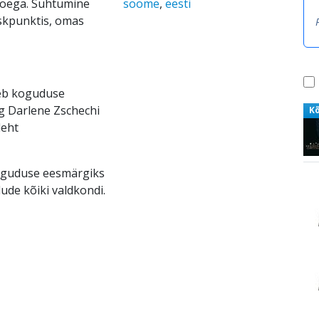
 Poega. Suhtumine
soome
,
eesti
skpunktis, omas
neb koguduse
g Darlene Zschechi
K
leht
 koguduse eesmärgiks
ude kõiki valdkondi.