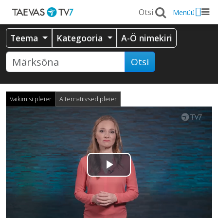
Menüü
Teema
Kategooria
A-Ö nimekiri
Otsi
Vaikimisi pleier
Alternatiivsed pleier
Esita
video