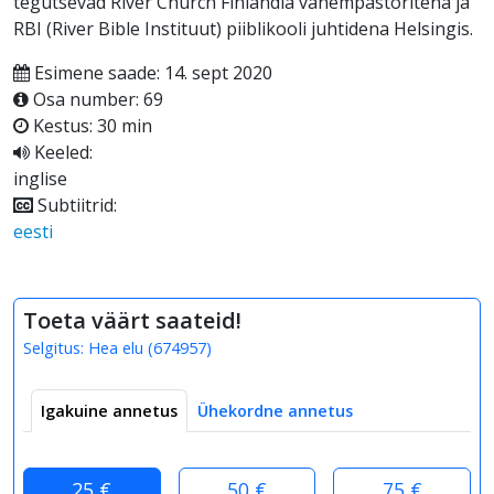
tegutsevad River Church Finlandia vanempastoritena ja
RBI (River Bible Instituut) piiblikooli juhtidena Helsingis.
Esimene saade: 14. sept 2020
Osa number: 69
Kestus: 30 min
Keeled:
inglise
Subtiitrid:
eesti
Toeta väärt saateid!
Selgitus:
Hea elu
(
674957
)
Igakuine annetus
Ühekordne annetus
25 €
50 €
75 €