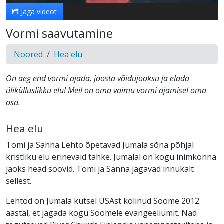
Jaga videot
Vormi saavutamine
Noored
Hea elu
On aeg end vormi ajada, joosta võidujooksu ja elada
ülikülluslikku elu! Meil on oma vaimu vormi ajamisel oma
osa.
Hea elu
Tomi ja Sanna Lehto õpetavad Jumala sõna põhjal
kristliku elu erinevaid tahke. Jumalal on kogu inimkonna
jaoks head soovid. Tomi ja Sanna jagavad innukalt
sellest.
Lehtod on Jumala kutsel USAst kolinud Soome 2012.
aastal, et jagada kogu Soomele evangeeliumit. Nad