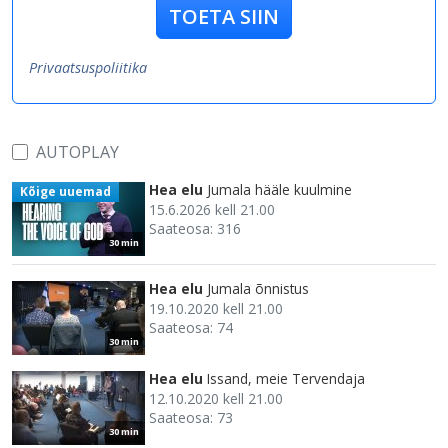
TOETA SIIN
Privaatsuspoliitika
AUTOPLAY
Hea elu
Jumala hääle kuulmine
Kõige uuemad
15.6.2026 kell 21.00
Saateosa: 316
30 min
Hea elu
Jumala õnnistus
19.10.2020 kell 21.00
Saateosa: 74
30 min
Hea elu
Issand, meie Tervendaja
12.10.2020 kell 21.00
Saateosa: 73
30 min