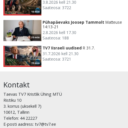
3.8.2026 kell 21.30
Saateosa: 3722
15 min
Pühapäevaks Joosep Tammolt
Matteuse
14:13-21
2.8.2026 kell 17.30
Saateosa: 188
15 min
TV7 Iisraeli uudised
R 31.7.
31.7.2026 kell 21.30
Saateosa: 3721
15 min
Kontakt
Taevas TV7 Kristlik Ühing MTÜ
Ristiku 10
3. korrus (uksekell 7)
10612, Tallinn
Telefon: 44 22227
E-posti aadress: tv7@tv7.ee