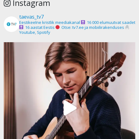
Instagram
taevas_tv7
Eestikeelne kristlik meediakanal
16 000 elumuutvat saadet
16 aastat Eestis
Otse: tv7.ee ja mobiilirakenduses
Youtube, Spotify