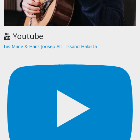
Youtube
Liis Marie & Hans Joosep Alt - Issand Halasta