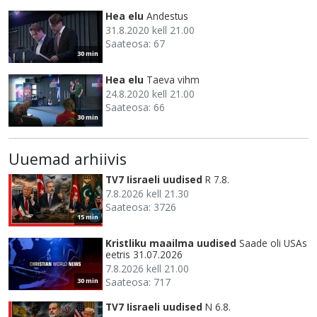
Hea elu
Andestus
31.8.2020 kell 21.00
Saateosa: 67
30 min
Hea elu
Taeva vihm
24.8.2020 kell 21.00
Saateosa: 66
30 min
Uuemad arhiivis
TV7 Iisraeli uudised
R 7.8.
7.8.2026 kell 21.30
Saateosa: 3726
15 min
Kristliku maailma uudised
Saade oli USAs
eetris 31.07.2026
7.8.2026 kell 21.00
Saateosa: 717
30 min
TV7 Iisraeli uudised
N 6.8.